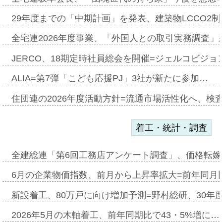
29年度までの「中期計画」を発表、建築物LCCO2
全宅連2026年度事業、「外国人との取引実務調査」新
JERCO、18期定時社員総会を開催=ジェルコビジョン
ALIA=第7弾「こども応援PJ」3社が新たに参加…
住団連の2026年度活動方針=流通市場活性化へ、検
着工・統計・調査
全建総連「第6回工務店アンケート調査」、価格転嫁
6月の企業物価指数、前月から上昇率拡大=前年同月比
新設着工、80万戸に向け増加予測=野村総研、30年
2026年5月の木軸着工、前年同期比で43・5%増に…