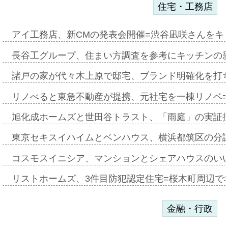
住宅・工務店
アイ工務店、新CMの発表会開催=渋谷凪咲さんをキ
長谷工グループ、住まい方調査を参考にキッチンの
諸戸の家が代々木上原で邸宅、ブランド明確化を打
リノべると東急不動産が提携、元社宅を一棟リノベ
旭化成ホームズと世田谷トラスト、「雨庭」の実証
東京セキスイハイムとベンハウス、横浜都筑区の分
コスモスイニシア、マンションとシェアハウスのい
リストホームズ、3件目防犯認定住宅=桜木町周辺で
金融・行政