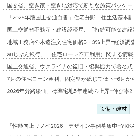
国交省、空き家・空き地対応で新たな施策パッケー
「2026年版国土交通白書」住宅分野、住生活基本計
国土交通省不動産・建設経済局、〝持続可能な建設
地域工務店の木造注文住宅価格5・3%上昇=経済調
auじぶん銀行、「住宅ローン不正利用に関する情報
国土交通省、ウクライナの復旧・復興協力で署名式
7月の住宅ローン金利、固定型が総じて低下=6月か
2026年分路線価、標準宅地5年連続の上昇=伸び率2・
設備・建材
「性能向上リノベ2026」デザイン事例募集中=YKKA