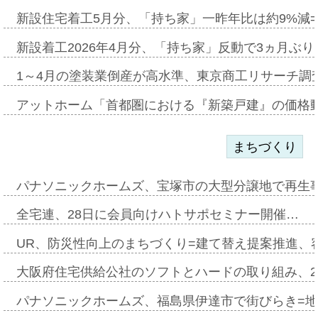
新設住宅着工5月分、「持ち家」一昨年比は約9%減=
新設着工2026年4月分、「持ち家」反動で3ヵ月ぶ
1～4月の塗装業倒産が高水準、東京商工リサーチ調
アットホーム「首都圏における『新築戸建』の価格
まちづくり
パナソニックホームズ、宝塚市の大型分譲地で再生
全宅連、28日に会員向けハトサポセミナー開催…
UR、防災性向上のまちづくり=建て替え提案推進、
大阪府住宅供給公社のソフトとハードの取り組み、2
パナソニックホームズ、福島県伊達市で街びらき=