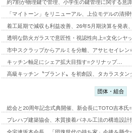
約7割が物理鍵で管理、小学生の鍵管理に関する意識調査
「マイトーン」をリニューアル、上位モデルの清掃
着工延期で減収も利益改善、26年5月期決算を発表
透明な防火ガラスで意匠性・視認性向上=文化シヤ
市中スクラップからアルミを分離、アサヒセイレン
キッチン軸足にシェア拡大目指す=クリナップ…
高級キッチン〝ブランド〟を初創設、タカラスタン
団体・組合
総会と20周年記念式典開催、新会長にTOTO吉本氏
プレハブ建築協会、木質接着パネル工法の構造設計
全宅連坂本会長、「団塊世代の持ち家」今後を懸念