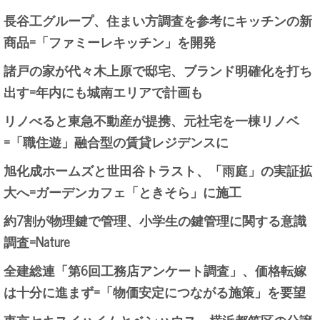
長谷工グループ、住まい方調査を参考にキッチンの新
商品=「ファミーレキッチン」を開発
諸戸の家が代々木上原で邸宅、ブランド明確化を打ち
出す=年内にも城南エリアで計画も
リノべると東急不動産が提携、元社宅を一棟リノベ
=「職住遊」融合型の賃貸レジデンスに
旭化成ホームズと世田谷トラスト、「雨庭」の実証拡
大へ=ガーデンカフェ「ときそら」に施工
約7割が物理鍵で管理、小学生の鍵管理に関する意識
調査=Nature
全建総連「第6回工務店アンケート調査」、価格転嫁
は十分に進まず=「物価安定につながる施策」を要望
東京セキスイハイムとベンハウス、横浜都筑区の分譲