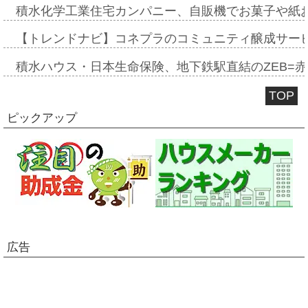
積水化学工業住宅カンパニー、自販機でお菓子や紙
【トレンドナビ】コネプラのコミュニティ醸成サー
積水ハウス・日本生命保険、地下鉄駅直結のZEB=赤坂
TOP
ピックアップ
広告