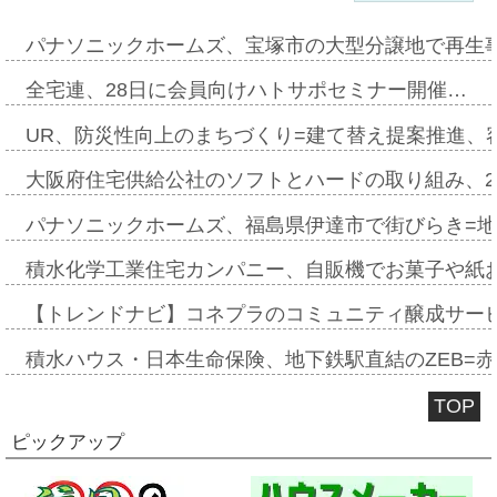
パナソニックホームズ、宝塚市の大型分譲地で再生
全宅連、28日に会員向けハトサポセミナー開催…
UR、防災性向上のまちづくり=建て替え提案推進、
大阪府住宅供給公社のソフトとハードの取り組み、2
パナソニックホームズ、福島県伊達市で街びらき=
積水化学工業住宅カンパニー、自販機でお菓子や紙
【トレンドナビ】コネプラのコミュニティ醸成サー
積水ハウス・日本生命保険、地下鉄駅直結のZEB=赤坂
TOP
ピックアップ