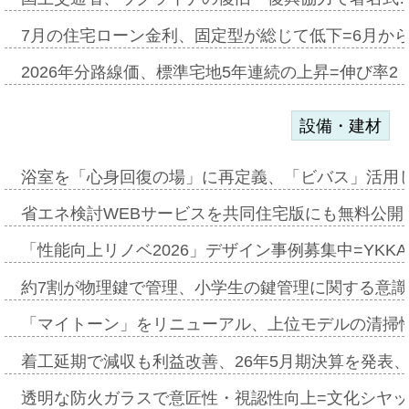
7月の住宅ローン金利、固定型が総じて低下=6月か
2026年分路線価、標準宅地5年連続の上昇=伸び率2・
設備・建材
浴室を「心身回復の場」に再定義、「ビバス」活用し
省エネ検討WEBサービスを共同住宅版にも無料公開、
「性能向上リノベ2026」デザイン事例募集中=YKKA
約7割が物理鍵で管理、小学生の鍵管理に関する意識調査
「マイトーン」をリニューアル、上位モデルの清掃
着工延期で減収も利益改善、26年5月期決算を発表
透明な防火ガラスで意匠性・視認性向上=文化シヤ