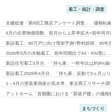
着工・統計・調査
全建総連「第6回工務店アンケート調査」、価格転嫁
6月の企業物価指数、前月から上昇率拡大=前年同月比
新設着工、80万戸に向け増加予測=野村総研、30年
2026年5月の木軸着工、前年同期比で43・5%増に…
新設住宅着工5月分、「持ち家」一昨年比は約9%減=
新設着工2026年4月分、「持ち家」反動で3ヵ月ぶ
1～4月の塗装業倒産が高水準、東京商工リサーチ調
アットホーム「首都圏における『新築戸建』の価格
まちづくり