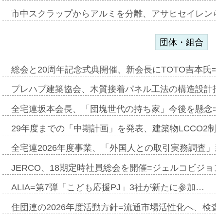
市中スクラップからアルミを分離、アサヒセイレン
団体・組合
総会と20周年記念式典開催、新会長にTOTO吉本氏
プレハブ建築協会、木質接着パネル工法の構造設計
全宅連坂本会長、「団塊世代の持ち家」今後を懸念
29年度までの「中期計画」を発表、建築物LCCO2
全宅連2026年度事業、「外国人との取引実務調査」新
JERCO、18期定時社員総会を開催=ジェルコビジョン
ALIA=第7弾「こども応援PJ」3社が新たに参加…
住団連の2026年度活動方針=流通市場活性化へ、検