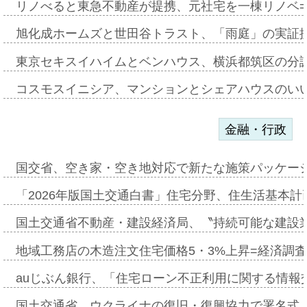
リノべると東急不動産が提携、元社宅を一棟リノベ
旭化成ホームズと世田谷トラスト、「雨庭」の実証
東京セキスイハイムとベンハウス、横浜都筑区の分
コスモスイニシア、マンションとシェアハウスのい
金融・行政
国交省、空き家・空き地対応で新たな施策パッケー
「2026年版国土交通白書」住宅分野、住生活基本計
国土交通省不動産・建設経済局、〝持続可能な建設
地域工務店の木造注文住宅価格5・3%上昇=経済調
auじぶん銀行、「住宅ローン不正利用に関する情報
国土交通省、ウクライナの復旧・復興協力で署名式