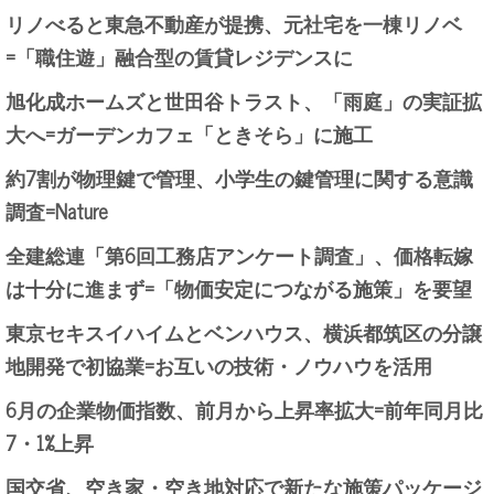
リノべると東急不動産が提携、元社宅を一棟リノベ
=「職住遊」融合型の賃貸レジデンスに
旭化成ホームズと世田谷トラスト、「雨庭」の実証拡
大へ=ガーデンカフェ「ときそら」に施工
約7割が物理鍵で管理、小学生の鍵管理に関する意識
調査=Nature
全建総連「第6回工務店アンケート調査」、価格転嫁
は十分に進まず=「物価安定につながる施策」を要望
東京セキスイハイムとベンハウス、横浜都筑区の分譲
地開発で初協業=お互いの技術・ノウハウを活用
6月の企業物価指数、前月から上昇率拡大=前年同月比
7・1%上昇
国交省、空き家・空き地対応で新たな施策パッケージ