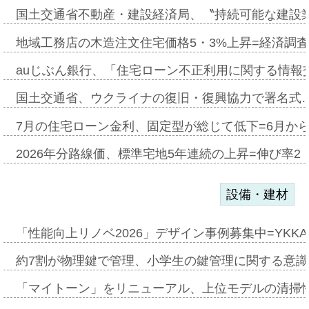
国土交通省不動産・建設経済局、〝持続可能な建設
地域工務店の木造注文住宅価格5・3%上昇=経済調
auじぶん銀行、「住宅ローン不正利用に関する情報
国土交通省、ウクライナの復旧・復興協力で署名式
7月の住宅ローン金利、固定型が総じて低下=6月か
2026年分路線価、標準宅地5年連続の上昇=伸び率2・
設備・建材
「性能向上リノベ2026」デザイン事例募集中=YKKA
約7割が物理鍵で管理、小学生の鍵管理に関する意識調査
「マイトーン」をリニューアル、上位モデルの清掃