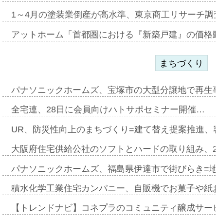
1～4月の塗装業倒産が高水準、東京商工リサーチ調
アットホーム「首都圏における『新築戸建』の価格
まちづくり
パナソニックホームズ、宝塚市の大型分譲地で再生
全宅連、28日に会員向けハトサポセミナー開催…
UR、防災性向上のまちづくり=建て替え提案推進、
大阪府住宅供給公社のソフトとハードの取り組み、2
パナソニックホームズ、福島県伊達市で街びらき=
積水化学工業住宅カンパニー、自販機でお菓子や紙
【トレンドナビ】コネプラのコミュニティ醸成サー