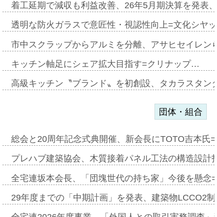
着工延期で減収も利益改善、26年5月期決算を発表
透明な防火ガラスで意匠性・視認性向上=文化シヤ
市中スクラップからアルミを分離、アサヒセイレン
キッチン軸足にシェア拡大目指す=クリナップ…
高級キッチン〝ブランド〟を初創設、タカラスタン
団体・組合
総会と20周年記念式典開催、新会長にTOTO吉本氏
プレハブ建築協会、木質接着パネル工法の構造設計
全宅連坂本会長、「団塊世代の持ち家」今後を懸念
29年度までの「中期計画」を発表、建築物LCCO2