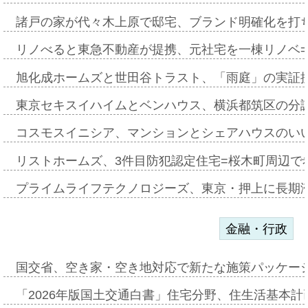
諸戸の家が代々木上原で邸宅、ブランド明確化を打
リノべると東急不動産が提携、元社宅を一棟リノベ
旭化成ホームズと世田谷トラスト、「雨庭」の実証
東京セキスイハイムとベンハウス、横浜都筑区の分
コスモスイニシア、マンションとシェアハウスのい
リストホームズ、3件目防犯認定住宅=桜木町周辺で
プライムライフテクノロジーズ、東京・押上に長期
金融・行政
国交省、空き家・空き地対応で新たな施策パッケー
「2026年版国土交通白書」住宅分野、住生活基本計