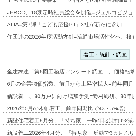
全宅連2026年度事業、「外国人との取引実務調査」新
JERCO、18期定時社員総会を開催=ジェルコビジョン
ALIA=第7弾「こども応援PJ」3社が新たに参加…
住団連の2026年度活動方針=流通市場活性化へ、検
着工・統計・調査
全建総連「第6回工務店アンケート調査」、価格転嫁
6月の企業物価指数、前月から上昇率拡大=前年同月比
新設着工、80万戸に向け増加予測=野村総研、30年
2026年5月の木軸着工、前年同期比で43・5%増に…
新設住宅着工5月分、「持ち家」一昨年比は約9%減=
新設着工2026年4月分、「持ち家」反動で3ヵ月ぶ