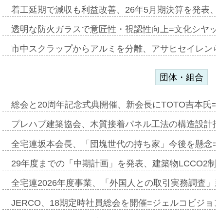
着工延期で減収も利益改善、26年5月期決算を発表
透明な防火ガラスで意匠性・視認性向上=文化シヤ
市中スクラップからアルミを分離、アサヒセイレン
団体・組合
総会と20周年記念式典開催、新会長にTOTO吉本氏
プレハブ建築協会、木質接着パネル工法の構造設計
全宅連坂本会長、「団塊世代の持ち家」今後を懸念
29年度までの「中期計画」を発表、建築物LCCO2
全宅連2026年度事業、「外国人との取引実務調査」新
JERCO、18期定時社員総会を開催=ジェルコビジョン