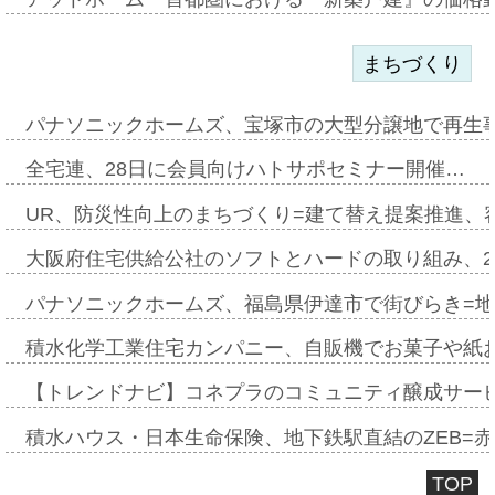
まちづくり
パナソニックホームズ、宝塚市の大型分譲地で再生
全宅連、28日に会員向けハトサポセミナー開催…
UR、防災性向上のまちづくり=建て替え提案推進、
大阪府住宅供給公社のソフトとハードの取り組み、2
パナソニックホームズ、福島県伊達市で街びらき=
積水化学工業住宅カンパニー、自販機でお菓子や紙
【トレンドナビ】コネプラのコミュニティ醸成サー
積水ハウス・日本生命保険、地下鉄駅直結のZEB=赤坂
TOP