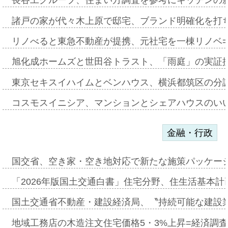
長谷工グループ、住まい方調査を参考にキッチンの
諸戸の家が代々木上原で邸宅、ブランド明確化を打
リノべると東急不動産が提携、元社宅を一棟リノベ
旭化成ホームズと世田谷トラスト、「雨庭」の実証
東京セキスイハイムとベンハウス、横浜都筑区の分
コスモスイニシア、マンションとシェアハウスのい
金融・行政
国交省、空き家・空き地対応で新たな施策パッケー
「2026年版国土交通白書」住宅分野、住生活基本計
国土交通省不動産・建設経済局、〝持続可能な建設
地域工務店の木造注文住宅価格5・3%上昇=経済調