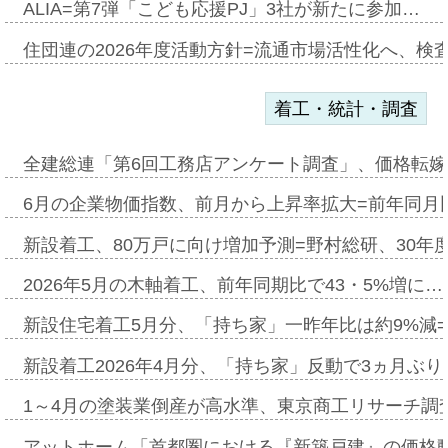
ALIA=第7弾「こども応援PJ」3社が新たに参加…
住団連の2026年度活動方針=流通市場活性化へ、検
着工・統計・調査
全建総連「第6回工務店アンケート調査」、価格転嫁
6月の企業物価指数、前月から上昇率拡大=前年同月比
新設着工、80万戸に向け増加予測=野村総研、30年
2026年5月の木軸着工、前年同期比で43・5%増に…
新設住宅着工5月分、「持ち家」一昨年比は約9%減=
新設着工2026年4月分、「持ち家」反動で3ヵ月ぶ
1～4月の塗装業倒産が高水準、東京商工リサーチ調
アットホーム「首都圏における『新築戸建』の価格