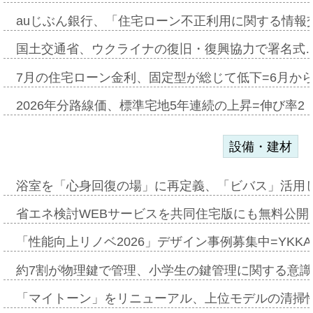
auじぶん銀行、「住宅ローン不正利用に関する情報
国土交通省、ウクライナの復旧・復興協力で署名式
7月の住宅ローン金利、固定型が総じて低下=6月か
2026年分路線価、標準宅地5年連続の上昇=伸び率2・
設備・建材
浴室を「心身回復の場」に再定義、「ビバス」活用し
省エネ検討WEBサービスを共同住宅版にも無料公開、
「性能向上リノベ2026」デザイン事例募集中=YKKA
約7割が物理鍵で管理、小学生の鍵管理に関する意識調査
「マイトーン」をリニューアル、上位モデルの清掃