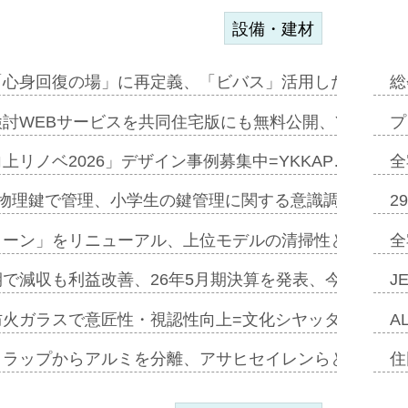
設備・建材
「心身回復の場」に再定義、「ビバス」活用した新入浴法
総
討WEBサービスを共同住宅版にも無料公開、YKKAP
プ
上リノベ2026」デザイン事例募集中=YKKAP…
全
物理鍵で管理、小学生の鍵管理に関する意識調査=Natur
2
トーン」をリニューアル、上位モデルの清掃性と安全性追
全
で減収も利益改善、26年5月期決算を発表、今期は増収
J
防火ガラスで意匠性・視認性向上=文化シヤッター…
A
クラップからアルミを分離、アサヒセイレンらと協働開発
住