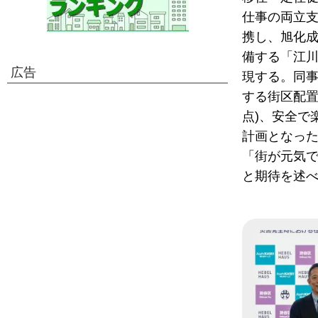
仕事の両立
携し、旭化成
備する「江
広告
現する。同
する街区配置
点)、安全で
計画となっ
「街が元気
と期待を述