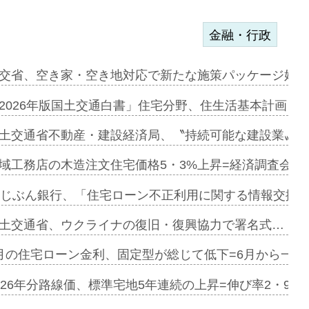
金融・行政
ンサー契約…
交省、空き家・空き地対応で新たな施策パッケージ始動
に起用…
2026年版国土交通白書」住宅分野、住生活基本計画を
ァミーレキ…
土交通省不動産・建設経済局、〝持続可能な建設業〟の
にも城南エ…
域工務店の木造注文住宅価格5・3%上昇=経済調査会「
融合型の賃…
uじぶん銀行、「住宅ローン不正利用に関する情報交換協
デンカフェ…
土交通省、ウクライナの復旧・復興協力で署名式…
協業=お互…
月の住宅ローン金利、固定型が総じて低下=6月から一転
のコリビング…
026年分路線価、標準宅地5年連続の上昇=伸び率2・9%