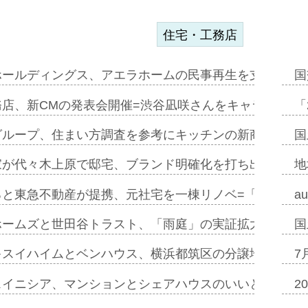
住宅・工務店
ホールディングス、アエラホームの民事再生を支援=スポ
国
務店、新CMの発表会開催=渋谷凪咲さんをキャラクター
「
グループ、住まい方調査を参考にキッチンの新商品=「フ
国
家が代々木上原で邸宅、ブランド明確化を打ち出す=年内
地
ると東急不動産が提携、元社宅を一棟リノベ=「職住遊」
a
ホームズと世田谷トラスト、「雨庭」の実証拡大へ=ガー
国
キスイハイムとベンハウス、横浜都筑区の分譲地開発で初
7
スイニシア、マンションとシェアハウスのいいとこどり
2