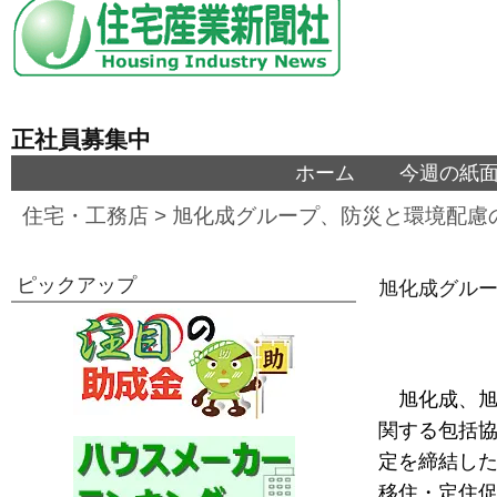
正社員募集中
ホーム
今週の紙
住宅・工務店
>
旭化成グループ、防災と環境配慮
ピックアップ
旭化成グルー
旭化成、旭
関する包括
定を締結し
移住・定住