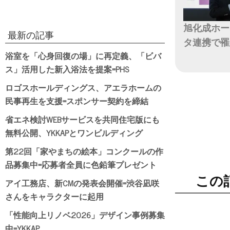
旭化成ホー
最新の記事
タ連携で罹
浴室を「心身回復の場」に再定義、「ビバ
日付
ス」活用した新入浴法を提案=PHS
ロゴスホールディングス、アエラホームの
民事再生を支援=スポンサー契約を締結
省エネ検討WEBサービスを共同住宅版にも
無料公開、YKKAPとワンビルディング
第22回「家やまちの絵本」コンクールの作
品募集中=応募者全員に色鉛筆プレゼント
この
アイ工務店、新CMの発表会開催=渋谷凪咲
さんをキャラクターに起用
「性能向上リノベ2026」デザイン事例募集
中=YKKAP