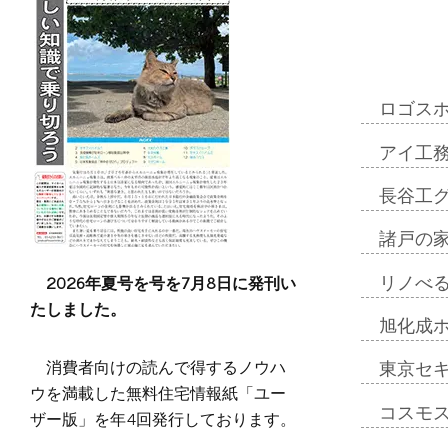
ロゴス
アイ工
長谷工
諸戸の
2026年夏号を号を7月8日に発刊い
リノべ
たしました。
旭化成
消費者向けの読んで得するノウハ
東京セ
ウを満載した無料住宅情報紙「ユー
コスモ
ザー版」を年4回発行しております。