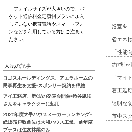
ファイルサイズが大きいので、パ
ケット通信料金定額制プランに加入
していない携帯電話やスマートフォ
浴室を
ンなどを利用している方はご注意く
ださい。
省エネ検
「性能向
約7割が
人気の記事
ロゴスホールディングス、アエラホームの
「マイ
民事再生を支援=スポンサー契約を締結
着工延期
アイ工務店、新CMの発表会開催=渋谷凪咲
さんをキャラクターに起用
透明な
2025年度大手ハウスメーカーランキング=
市中ス
総販売戸数首位は大和ハウス工業、前年度
プラスは住友林業のみ