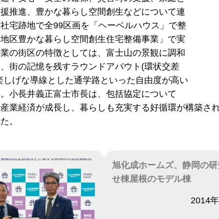
支援推進、豊かな暮らし空間創生などについて連
社宅跡地で全99区画を「ヘーベルハウス」で整
川地区豊かな暮らし空間創生住宅整備事業」で実
事業の街区の特徴としては、富士山の景観に調和
、街の記憶を残すラウンドアバウト(環状交差
楽しげな導線とした通学路といった自由度が高い
た。小長井義正富士市長は、包括協定について
で産業経済が成長し、暮らしも充実する好循環が構築さ
べた。
旭化成ホームズ、静岡の研
せ棟屋根のモデル棟
日付
2014