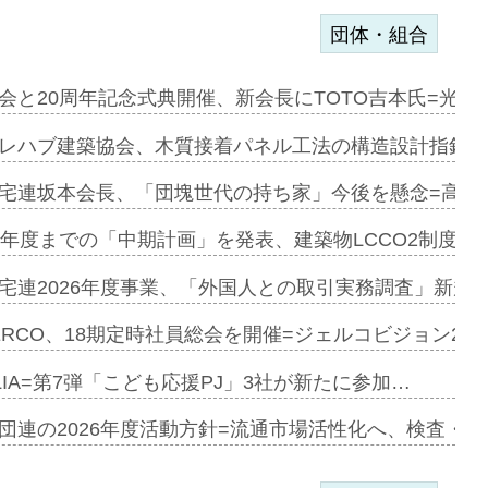
団体・組合
を提案=P…
会と20周年記念式典開催、新会長にTOTO吉本氏=光触
とワンビ…
レハブ建築協会、木質接着パネル工法の構造設計指針を
宅連坂本会長、「団塊世代の持ち家」今後を懸念=高齢
e…
9年度までの「中期計画」を発表、建築物LCCO2制度へ
加=リンナ…
宅連2026年度事業、「外国人との取引実務調査」新規に
見込む=…
ERCO、18期定時社員総会を開催=ジェルコビジョン203
LIA=第7弾「こども応援PJ」3社が新たに参加…
開始=三協…
団連の2026年度活動方針=流通市場活性化へ、検査・