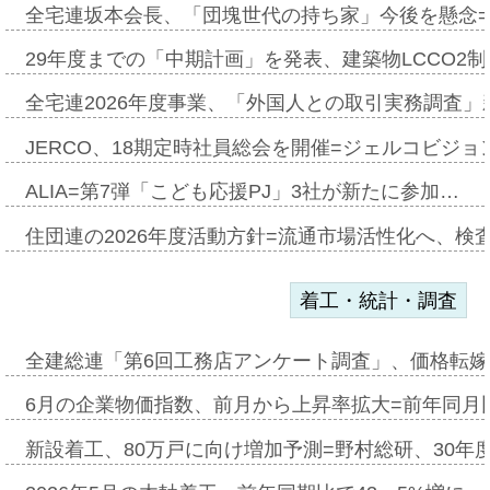
全宅連坂本会長、「団塊世代の持ち家」今後を懸念
29年度までの「中期計画」を発表、建築物LCCO2
全宅連2026年度事業、「外国人との取引実務調査」新
JERCO、18期定時社員総会を開催=ジェルコビジョン
ALIA=第7弾「こども応援PJ」3社が新たに参加…
住団連の2026年度活動方針=流通市場活性化へ、検
着工・統計・調査
全建総連「第6回工務店アンケート調査」、価格転嫁
6月の企業物価指数、前月から上昇率拡大=前年同月比
新設着工、80万戸に向け増加予測=野村総研、30年