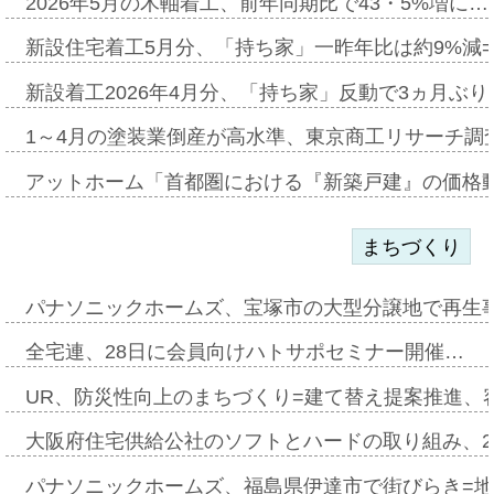
2026年5月の木軸着工、前年同期比で43・5%増に…
新設住宅着工5月分、「持ち家」一昨年比は約9%減=
新設着工2026年4月分、「持ち家」反動で3ヵ月ぶ
1～4月の塗装業倒産が高水準、東京商工リサーチ調
アットホーム「首都圏における『新築戸建』の価格
まちづくり
パナソニックホームズ、宝塚市の大型分譲地で再生
全宅連、28日に会員向けハトサポセミナー開催…
UR、防災性向上のまちづくり=建て替え提案推進、
大阪府住宅供給公社のソフトとハードの取り組み、2
パナソニックホームズ、福島県伊達市で街びらき=