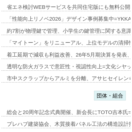
省エネ検討WEBサービスを共同住宅版にも無料公開、
「性能向上リノベ2026」デザイン事例募集中=YKKA
約7割が物理鍵で管理、小学生の鍵管理に関する意識調査
「マイトーン」をリニューアル、上位モデルの清掃
着工延期で減収も利益改善、26年5月期決算を発表
透明な防火ガラスで意匠性・視認性向上=文化シヤ
市中スクラップからアルミを分離、アサヒセイレン
団体・組合
総会と20周年記念式典開催、新会長にTOTO吉本氏
プレハブ建築協会、木質接着パネル工法の構造設計