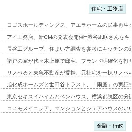
住宅・工務店
ロゴスホールディングス、アエラホームの民事再生
アイ工務店、新CMの発表会開催=渋谷凪咲さんをキ
長谷工グループ、住まい方調査を参考にキッチンの
諸戸の家が代々木上原で邸宅、ブランド明確化を打
リノべると東急不動産が提携、元社宅を一棟リノベ
旭化成ホームズと世田谷トラスト、「雨庭」の実証
東京セキスイハイムとベンハウス、横浜都筑区の分
コスモスイニシア、マンションとシェアハウスのい
金融・行政