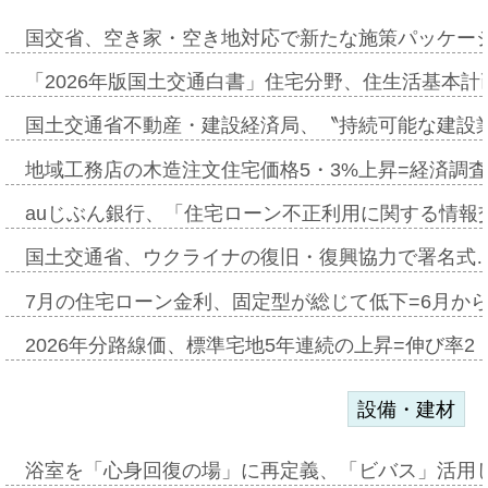
国交省、空き家・空き地対応で新たな施策パッケー
「2026年版国土交通白書」住宅分野、住生活基本計
国土交通省不動産・建設経済局、〝持続可能な建設
地域工務店の木造注文住宅価格5・3%上昇=経済調
auじぶん銀行、「住宅ローン不正利用に関する情報
国土交通省、ウクライナの復旧・復興協力で署名式
7月の住宅ローン金利、固定型が総じて低下=6月か
2026年分路線価、標準宅地5年連続の上昇=伸び率2・
設備・建材
浴室を「心身回復の場」に再定義、「ビバス」活用し