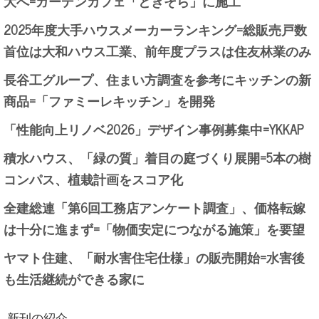
大へ=ガーデンカフェ「ときそら」に施工
2025年度大手ハウスメーカーランキング=総販売戸数
首位は大和ハウス工業、前年度プラスは住友林業のみ
長谷工グループ、住まい方調査を参考にキッチンの新
商品=「ファミーレキッチン」を開発
「性能向上リノベ2026」デザイン事例募集中=YKKAP
積水ハウス、「緑の質」着目の庭づくり展開=5本の樹
コンパス、植栽計画をスコア化
全建総連「第6回工務店アンケート調査」、価格転嫁
は十分に進まず=「物価安定につながる施策」を要望
ヤマト住建、「耐水害住宅仕様」の販売開始=水害後
も生活継続ができる家に
新刊の紹介