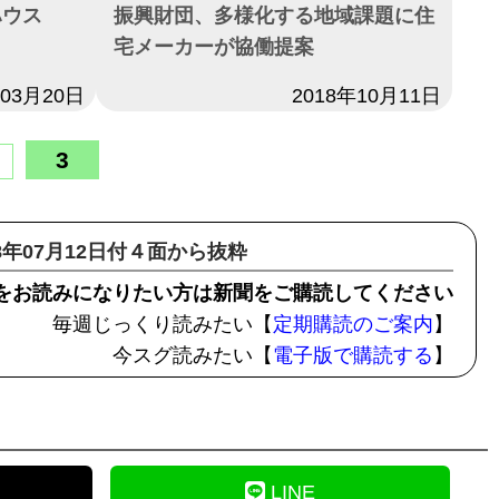
ハウス
振興財団、多様化する地域課題に住
宅メーカーが協働提案
年03月20日
日付
2018年10月11日
3
18年07月12日付４面から抜粋
をお読みになりたい方は新聞をご購読してください
毎週じっくり読みたい【
定期購読のご案内
】
今スグ読みたい【
電子版で購読する
】
LINE