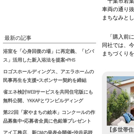
千葉市若葉
車両の通り
まちなみと
「購入前に
最新の記事
同社では、
浴室を「心身回復の場」に再定義、「ビバ
まちづくり
ス」活用した新入浴法を提案=PHS
ロゴスホールディングス、アエラホームの
民事再生を支援=スポンサー契約を締結
省エネ検討WEBサービスを共同住宅版にも
無料公開、YKKAPとワンビルディング
第22回「家やまちの絵本」コンクールの作
品募集中=応募者全員に色鉛筆プレゼント
【多世帯住
アイ工務店、新CMの発表会開催=渋谷凪咲