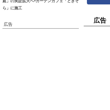
庭」の実証拡大へ=ガーデンカフェ「ときそ
ら」に施工
広告
広告