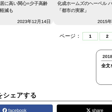
居に高い関心=少子高齢
化成ホームズのヘーベル 
軽減も
「都市の実家」
2023年12月14日
日付
2015
ページ：
1
2
20
全文
をシェアする
facebook
share