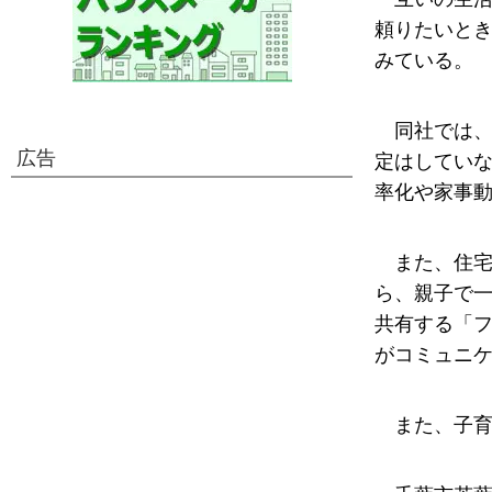
頼りたいと
みている。
同社では
広告
定はしてい
率化や家事
また、住
ら、親子で
共有する「
がコミュニ
また、子