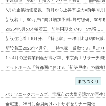
全建総連「第6回工務店アンケート調査」、価格転嫁
6月の企業物価指数、前月から上昇率拡大=前年同月比
新設着工、80万戸に向け増加予測=野村総研、30年
2026年5月の木軸着工、前年同期比で43・5%増に…
新設住宅着工5月分、「持ち家」一昨年比は約9%減=
新設着工2026年4月分、「持ち家」反動で3ヵ月ぶ
1～4月の塗装業倒産が高水準、東京商工リサーチ調
アットホーム「首都圏における『新築戸建』の価格
まちづくり
パナソニックホームズ、宝塚市の大型分譲地で再生
全宅連、28日に会員向けハトサポセミナー開催…