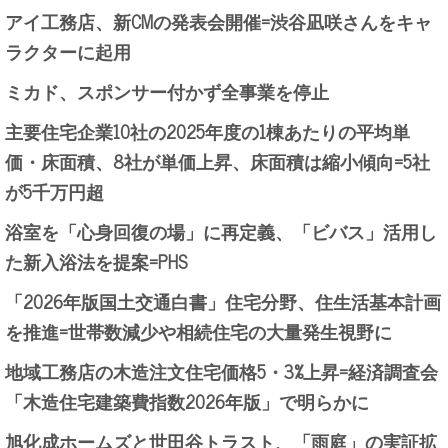
アイ工務店、新CMの発表会開催=渋谷凪咲さんをキャ
ラクターに起用
ミカド、スポンサー付かず全事業を停止
主要住宅企業10社の2025年度の1棟あたりの平均単
価・床面積、8社が単価上昇、床面積は縮小傾向=5社
が5千万円超
浴室を「心身回復の場」に再定義、「ビバス」活用し
た新入浴法を提案=PHS
「2026年版国土交通白書」住宅分野、住生活基本計画
を推進=世帯数減少や相続住宅の大量発生視野に
地域工務店の木造注文住宅価格5・3%上昇=経済調査会
「木造住宅建築費指数2026年版」で明らかに
旭化成ホームズと世田谷トラスト、「雨庭」の実証拡