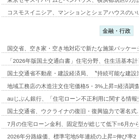
コスモスイニシア、マンションとシェアハウスのい
金融・行政
国交省、空き家・空き地対応で新たな施策パッケー
「2026年版国土交通白書」住宅分野、住生活基本計
国土交通省不動産・建設経済局、〝持続可能な建設
地域工務店の木造注文住宅価格5・3%上昇=経済調
auじぶん銀行、「住宅ローン不正利用に関する情報
国土交通省、ウクライナの復旧・復興協力で署名式
7月の住宅ローン金利、固定型が総じて低下=6月か
2026年分路線価、標準宅地5年連続の上昇=伸び率2・