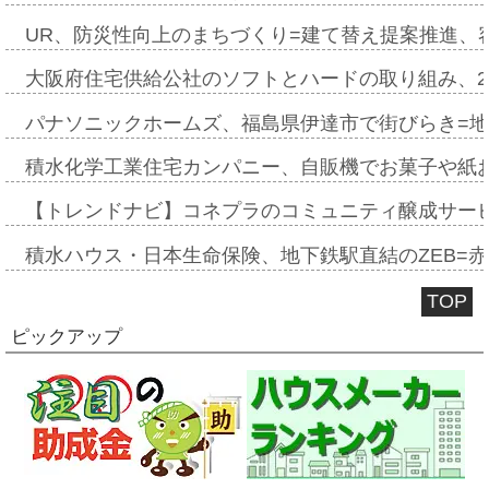
UR、防災性向上のまちづくり=建て替え提案推進、
大阪府住宅供給公社のソフトとハードの取り組み、2
パナソニックホームズ、福島県伊達市で街びらき=
積水化学工業住宅カンパニー、自販機でお菓子や紙
【トレンドナビ】コネプラのコミュニティ醸成サー
積水ハウス・日本生命保険、地下鉄駅直結のZEB=赤坂
TOP
ピックアップ