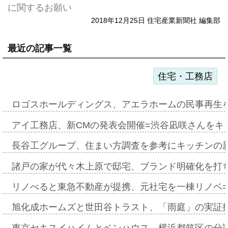
に関するお願い
2018年12月25日 住宅産業新聞社 編集部
最近の記事一覧
住宅・工務店
ロゴスホールディングス、アエラホームの民事再生
アイ工務店、新CMの発表会開催=渋谷凪咲さんをキ
長谷工グループ、住まい方調査を参考にキッチンの
諸戸の家が代々木上原で邸宅、ブランド明確化を打
リノべると東急不動産が提携、元社宅を一棟リノベ
旭化成ホームズと世田谷トラスト、「雨庭」の実証
東京セキスイハイムとベンハウス、横浜都筑区の分