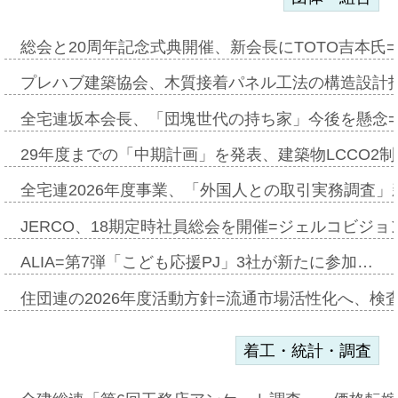
総会と20周年記念式典開催、新会長にTOTO吉本氏
プレハブ建築協会、木質接着パネル工法の構造設計
全宅連坂本会長、「団塊世代の持ち家」今後を懸念
29年度までの「中期計画」を発表、建築物LCCO2
全宅連2026年度事業、「外国人との取引実務調査」新
JERCO、18期定時社員総会を開催=ジェルコビジョン
ALIA=第7弾「こども応援PJ」3社が新たに参加…
住団連の2026年度活動方針=流通市場活性化へ、検
着工・統計・調査