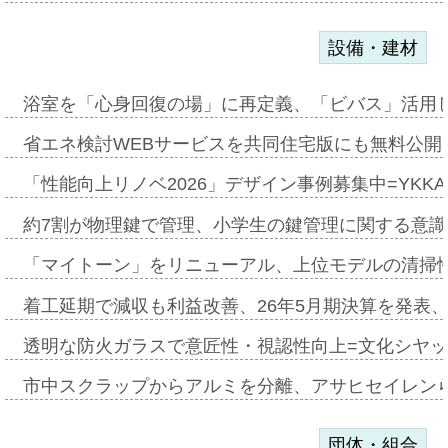
設備・建材
浴室を「心身回復の場」に再定義、「ビバス」活用し
省エネ検討WEBサービスを共同住宅版にも無料公開、
「性能向上リノベ2026」デザイン事例募集中=YKKA
約7割が物理鍵で管理、小学生の鍵管理に関する意識調査
「マイトーン」をリニューアル、上位モデルの清掃
着工延期で減収も利益改善、26年5月期決算を発表
透明な防火ガラスで意匠性・視認性向上=文化シヤ
市中スクラップからアルミを分離、アサヒセイレン
団体・組合