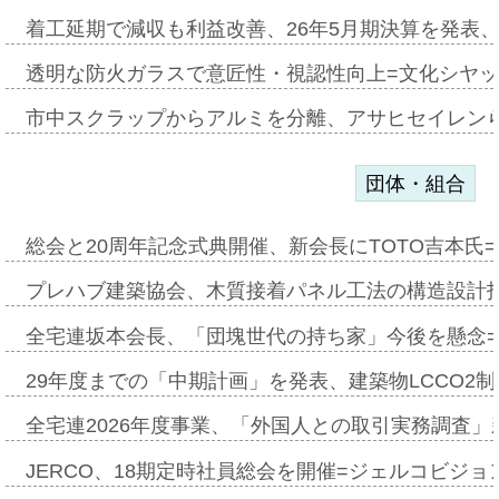
着工延期で減収も利益改善、26年5月期決算を発表
透明な防火ガラスで意匠性・視認性向上=文化シヤ
市中スクラップからアルミを分離、アサヒセイレン
団体・組合
総会と20周年記念式典開催、新会長にTOTO吉本氏
プレハブ建築協会、木質接着パネル工法の構造設計
全宅連坂本会長、「団塊世代の持ち家」今後を懸念
29年度までの「中期計画」を発表、建築物LCCO2
全宅連2026年度事業、「外国人との取引実務調査」新
JERCO、18期定時社員総会を開催=ジェルコビジョン