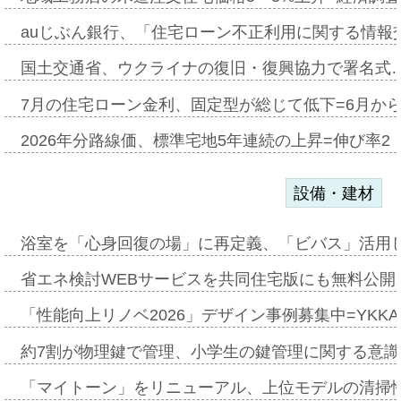
auじぶん銀行、「住宅ローン不正利用に関する情報
国土交通省、ウクライナの復旧・復興協力で署名式
7月の住宅ローン金利、固定型が総じて低下=6月か
2026年分路線価、標準宅地5年連続の上昇=伸び率2・
設備・建材
浴室を「心身回復の場」に再定義、「ビバス」活用し
省エネ検討WEBサービスを共同住宅版にも無料公開、
「性能向上リノベ2026」デザイン事例募集中=YKKA
約7割が物理鍵で管理、小学生の鍵管理に関する意識調査
「マイトーン」をリニューアル、上位モデルの清掃