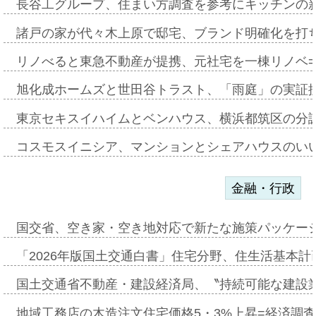
長谷工グループ、住まい方調査を参考にキッチンの
諸戸の家が代々木上原で邸宅、ブランド明確化を打
リノべると東急不動産が提携、元社宅を一棟リノベ
旭化成ホームズと世田谷トラスト、「雨庭」の実証
東京セキスイハイムとベンハウス、横浜都筑区の分
コスモスイニシア、マンションとシェアハウスのい
金融・行政
国交省、空き家・空き地対応で新たな施策パッケー
「2026年版国土交通白書」住宅分野、住生活基本計
国土交通省不動産・建設経済局、〝持続可能な建設
地域工務店の木造注文住宅価格5・3%上昇=経済調