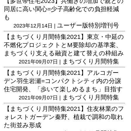
【多世帯住宅2023】共働きの増加で親との
同居に高い関心=少子高齢化での負担軽減
も
ユーザー版
特別増刊号
2023年12月14日 |
【まちづくり月間特集2021】東京・中延の
不燃化プロジェクトとM要除却の基準案、
まちづくり支える融資と建て替えの枠組み
まちづくり月間特集
2021年09月07日 |
【まちづくり月間特集2021】アルコガー
デン羽生岩瀬=コンパクトシティ内の分譲
住宅開発、「歩いて楽しめるまち」目指す
まちづくり月間特集
2021年09月07日 |
【まちづくり月間特集2021】住友林業のフ
ォレストガーデン秦野、植栽で調和の取れ
た街並み形成