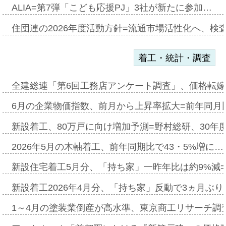
ALIA=第7弾「こども応援PJ」3社が新たに参加…
住団連の2026年度活動方針=流通市場活性化へ、検
着工・統計・調査
全建総連「第6回工務店アンケート調査」、価格転嫁
6月の企業物価指数、前月から上昇率拡大=前年同月比
新設着工、80万戸に向け増加予測=野村総研、30年
2026年5月の木軸着工、前年同期比で43・5%増に…
新設住宅着工5月分、「持ち家」一昨年比は約9%減=
新設着工2026年4月分、「持ち家」反動で3ヵ月ぶ
1～4月の塗装業倒産が高水準、東京商工リサーチ調