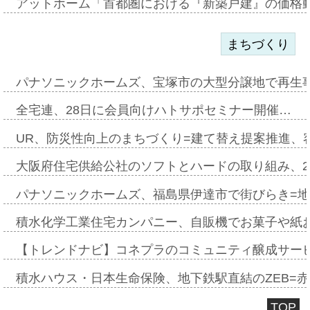
アットホーム「首都圏における『新築戸建』の価格
まちづくり
パナソニックホームズ、宝塚市の大型分譲地で再生
全宅連、28日に会員向けハトサポセミナー開催…
UR、防災性向上のまちづくり=建て替え提案推進、
大阪府住宅供給公社のソフトとハードの取り組み、2
パナソニックホームズ、福島県伊達市で街びらき=
積水化学工業住宅カンパニー、自販機でお菓子や紙
【トレンドナビ】コネプラのコミュニティ醸成サー
積水ハウス・日本生命保険、地下鉄駅直結のZEB=赤坂
TOP