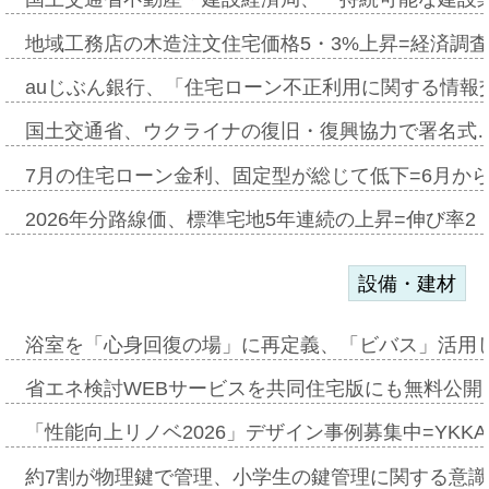
地域工務店の木造注文住宅価格5・3%上昇=経済調
auじぶん銀行、「住宅ローン不正利用に関する情報
国土交通省、ウクライナの復旧・復興協力で署名式
7月の住宅ローン金利、固定型が総じて低下=6月か
2026年分路線価、標準宅地5年連続の上昇=伸び率2・
設備・建材
浴室を「心身回復の場」に再定義、「ビバス」活用し
省エネ検討WEBサービスを共同住宅版にも無料公開、
「性能向上リノベ2026」デザイン事例募集中=YKKA
約7割が物理鍵で管理、小学生の鍵管理に関する意識調査