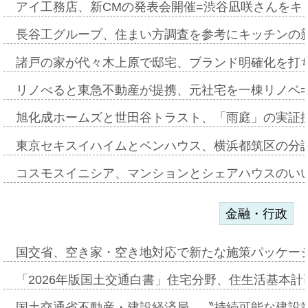
アイ工務店、新CMの発表会開催=渋谷凪咲さんをキ
長谷工グループ、住まい方調査を参考にキッチンの
諸戸の家が代々木上原で邸宅、ブランド明確化を打
リノべると東急不動産が提携、元社宅を一棟リノベ
旭化成ホームズと世田谷トラスト、「雨庭」の実証
東京セキスイハイムとベンハウス、横浜都筑区の分
コスモスイニシア、マンションとシェアハウスのい
金融・行政
国交省、空き家・空き地対応で新たな施策パッケー
「2026年版国土交通白書」住宅分野、住生活基本計
国土交通省不動産・建設経済局、〝持続可能な建設