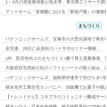
1～4月の塗装業倒産が高水準、東京商工リサーチ調
アットホーム「首都圏における『新築戸建』の価格
まちづくり
パナソニックホームズ、宝塚市の大型分譲地で再生
全宅連、28日に会員向けハトサポセミナー開催…
UR、防災性向上のまちづくり=建て替え提案推進、
大阪府住宅供給公社のソフトとハードの取り組み、2
パナソニックホームズ、福島県伊達市で街びらき=
積水化学工業住宅カンパニー、自販機でお菓子や紙
【トレンドナビ】コネプラのコミュニティ醸成サー
積水ハウス・日本生命保険、地下鉄駅直結のZEB=赤坂