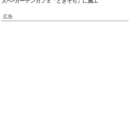
大へ=ガーデンカフェ「ときそら」に施工
広告