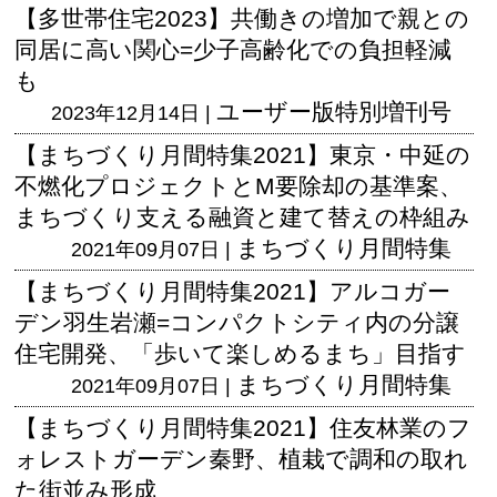
【多世帯住宅2023】共働きの増加で親との
同居に高い関心=少子高齢化での負担軽減
も
ユーザー版
特別増刊号
2023年12月14日 |
【まちづくり月間特集2021】東京・中延の
不燃化プロジェクトとM要除却の基準案、
まちづくり支える融資と建て替えの枠組み
まちづくり月間特集
2021年09月07日 |
【まちづくり月間特集2021】アルコガー
デン羽生岩瀬=コンパクトシティ内の分譲
住宅開発、「歩いて楽しめるまち」目指す
まちづくり月間特集
2021年09月07日 |
【まちづくり月間特集2021】住友林業のフ
ォレストガーデン秦野、植栽で調和の取れ
た街並み形成