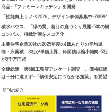
商品=「ファミーレキッチン」を開発
「性能向上リノベ2026」デザイン事例募集中=YKKAP
積水ハウス、「緑の質」着目の庭づくり展開=5本の樹
コンパス、植栽計画をスコア化
主要住宅企業10社の2025年度の1棟あたりの平均単
価・床面積、8社が単価上昇、床面積は縮小傾向=5社
が5千万円超
全建総連「第6回工務店アンケート調査」、価格転嫁
は十分に進まず=「物価安定につながる施策」を要望
新刊の紹介