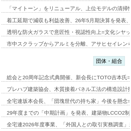
「マイトーン」をリニューアル、上位モデルの清掃
着工延期で減収も利益改善、26年5月期決算を発表
透明な防火ガラスで意匠性・視認性向上=文化シヤ
市中スクラップからアルミを分離、アサヒセイレン
団体・組合
総会と20周年記念式典開催、新会長にTOTO吉本氏
プレハブ建築協会、木質接着パネル工法の構造設計
全宅連坂本会長、「団塊世代の持ち家」今後を懸念
29年度までの「中期計画」を発表、建築物LCCO2
全宅連2026年度事業、「外国人との取引実務調査」新