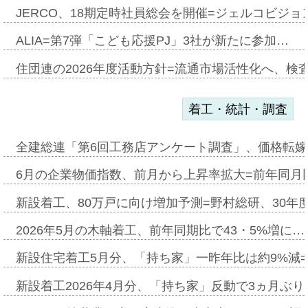
JERCO、18期定時社員総会を開催=ジェルコビジョン
ALIA=第7弾「こども応援PJ」3社が新たに参加…
住団連の2026年度活動方針=流通市場活性化へ、検
着工・統計・調査
全建総連「第6回工務店アンケート調査」、価格転嫁
6月の企業物価指数、前月から上昇率拡大=前年同月比
新設着工、80万戸に向け増加予測=野村総研、30年
2026年5月の木軸着工、前年同期比で43・5%増に…
新設住宅着工5月分、「持ち家」一昨年比は約9%減=
新設着工2026年4月分、「持ち家」反動で3ヵ月ぶ