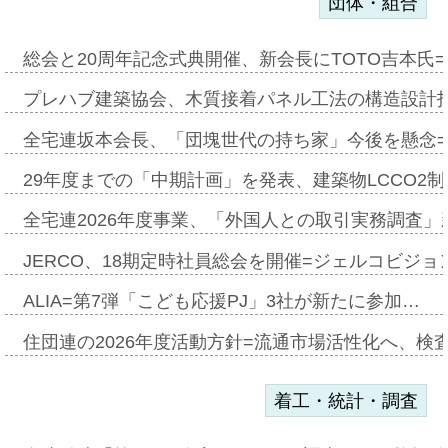
団体・組合
総会と20周年記念式典開催、新会長にTOTO吉本氏
プレハブ建築協会、木質接着パネル工法の構造設計
全宅連坂本会長、「団塊世代の持ち家」今後を懸念
29年度までの「中期計画」を発表、建築物LCCO2
全宅連2026年度事業、「外国人との取引実務調査」新
JERCO、18期定時社員総会を開催=ジェルコビジョン
ALIA=第7弾「こども応援PJ」3社が新たに参加…
住団連の2026年度活動方針=流通市場活性化へ、検
着工・統計・調査