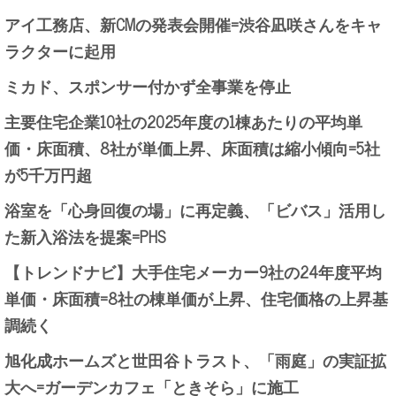
アイ工務店、新CMの発表会開催=渋谷凪咲さんをキャ
ラクターに起用
ミカド、スポンサー付かず全事業を停止
主要住宅企業10社の2025年度の1棟あたりの平均単
価・床面積、8社が単価上昇、床面積は縮小傾向=5社
が5千万円超
浴室を「心身回復の場」に再定義、「ビバス」活用し
た新入浴法を提案=PHS
【トレンドナビ】大手住宅メーカー9社の24年度平均
単価・床面積=8社の棟単価が上昇、住宅価格の上昇基
調続く
旭化成ホームズと世田谷トラスト、「雨庭」の実証拡
大へ=ガーデンカフェ「ときそら」に施工