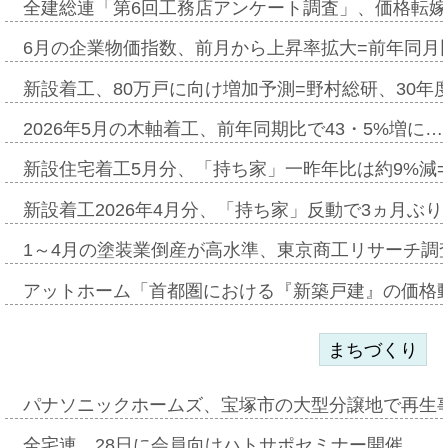
全建総連「第6回工務店アンケート調査」、価格転嫁
6月の企業物価指数、前月から上昇率拡大=前年同月比
新設着工、80万戸に向け増加予測=野村総研、30年
2026年5月の木軸着工、前年同期比で43・5%増に…
新設住宅着工5月分、「持ち家」一昨年比は約9%減=
新設着工2026年4月分、「持ち家」反動で3ヵ月ぶ
1～4月の塗装業倒産が高水準、東京商工リサーチ調
アットホーム「首都圏における『新築戸建』の価格
まちづくり
パナソニックホームズ、宝塚市の大型分譲地で再生
全宅連、28日に会員向けハトサポセミナー開催…