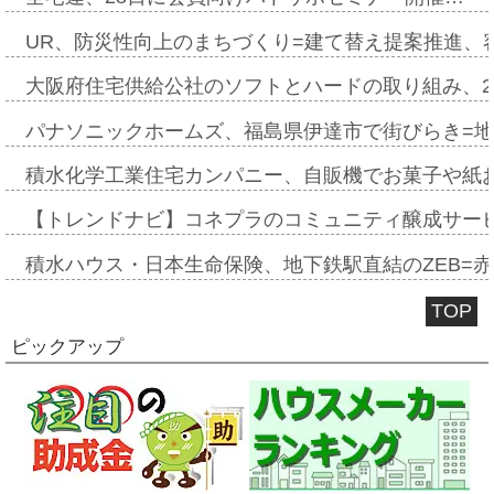
UR、防災性向上のまちづくり=建て替え提案推進、
大阪府住宅供給公社のソフトとハードの取り組み、2
パナソニックホームズ、福島県伊達市で街びらき=
積水化学工業住宅カンパニー、自販機でお菓子や紙
【トレンドナビ】コネプラのコミュニティ醸成サー
積水ハウス・日本生命保険、地下鉄駅直結のZEB=赤坂
TOP
ピックアップ