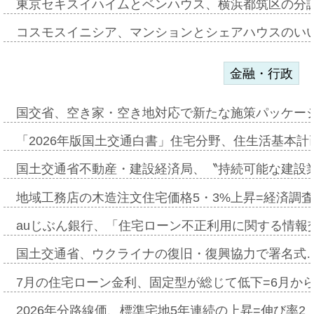
東京セキスイハイムとベンハウス、横浜都筑区の分
コスモスイニシア、マンションとシェアハウスのい
金融・行政
国交省、空き家・空き地対応で新たな施策パッケー
「2026年版国土交通白書」住宅分野、住生活基本計
国土交通省不動産・建設経済局、〝持続可能な建設
地域工務店の木造注文住宅価格5・3%上昇=経済調
auじぶん銀行、「住宅ローン不正利用に関する情報
国土交通省、ウクライナの復旧・復興協力で署名式
7月の住宅ローン金利、固定型が総じて低下=6月か
2026年分路線価、標準宅地5年連続の上昇=伸び率2・