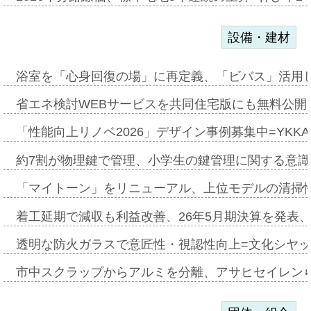
設備・建材
浴室を「心身回復の場」に再定義、「ビバス」活用し
省エネ検討WEBサービスを共同住宅版にも無料公開、
「性能向上リノベ2026」デザイン事例募集中=YKKA
約7割が物理鍵で管理、小学生の鍵管理に関する意識調査
「マイトーン」をリニューアル、上位モデルの清掃
着工延期で減収も利益改善、26年5月期決算を発表
透明な防火ガラスで意匠性・視認性向上=文化シヤ
市中スクラップからアルミを分離、アサヒセイレン