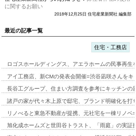
に関するお願い
2018年12月25日 住宅産業新聞社 編集部
最近の記事一覧
住宅・工務店
ロゴスホールディングス、アエラホームの民事再生
アイ工務店、新CMの発表会開催=渋谷凪咲さんをキ
長谷工グループ、住まい方調査を参考にキッチンの
諸戸の家が代々木上原で邸宅、ブランド明確化を打
リノべると東急不動産が提携、元社宅を一棟リノベ
旭化成ホームズと世田谷トラスト、「雨庭」の実証