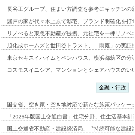
長谷工グループ、住まい方調査を参考にキッチンの
諸戸の家が代々木上原で邸宅、ブランド明確化を打
リノべると東急不動産が提携、元社宅を一棟リノベ
旭化成ホームズと世田谷トラスト、「雨庭」の実証
東京セキスイハイムとベンハウス、横浜都筑区の分
コスモスイニシア、マンションとシェアハウスのい
金融・行政
国交省、空き家・空き地対応で新たな施策パッケー
「2026年版国土交通白書」住宅分野、住生活基本計
国土交通省不動産・建設経済局、〝持続可能な建設