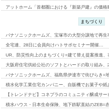
アットホーム「首都圏における『新築戸建』の価格
まちづくり
パナソニックホームズ、宝塚市の大型分譲地で再生
全宅連、28日に会員向けハトサポセミナー開催…
UR、防災性向上のまちづくり=建て替え提案推進、
大阪府住宅供給公社のソフトとハードの取り組み、2
パナソニックホームズ、福島県伊達市で街びらき=
積水化学工業住宅カンパニー、自販機でお菓子や紙
【トレンドナビ】コネプラのコミュニティ醸成サー
積水ハウス・日本生命保険、地下鉄駅直結のZEB=赤坂