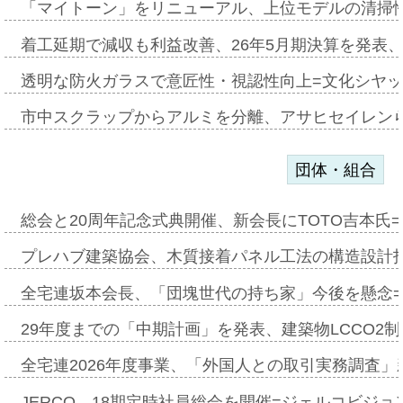
「マイトーン」をリニューアル、上位モデルの清掃
着工延期で減収も利益改善、26年5月期決算を発表
透明な防火ガラスで意匠性・視認性向上=文化シヤ
市中スクラップからアルミを分離、アサヒセイレン
団体・組合
総会と20周年記念式典開催、新会長にTOTO吉本氏
プレハブ建築協会、木質接着パネル工法の構造設計
全宅連坂本会長、「団塊世代の持ち家」今後を懸念
29年度までの「中期計画」を発表、建築物LCCO2
全宅連2026年度事業、「外国人との取引実務調査」新
JERCO、18期定時社員総会を開催=ジェルコビジョン