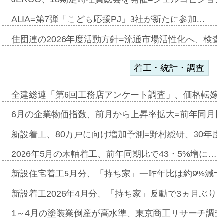
ALIA=第7弾「こども応援PJ」3社が新たに参加…
住団連の2026年度活動方針=流通市場活性化へ、検
着工・統計・調査
全建総連「第6回工務店アンケート調査」、価格転嫁
6月の企業物価指数、前月から上昇率拡大=前年同月比
新設着工、80万戸に向け増加予測=野村総研、30年
2026年5月の木軸着工、前年同期比で43・5%増に…
新設住宅着工5月分、「持ち家」一昨年比は約9%減=
新設着工2026年4月分、「持ち家」反動で3ヵ月ぶ
1～4月の塗装業倒産が高水準、東京商工リサーチ調