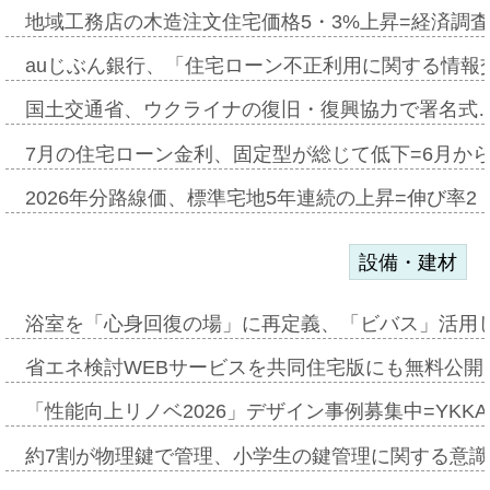
地域工務店の木造注文住宅価格5・3%上昇=経済調
auじぶん銀行、「住宅ローン不正利用に関する情報
国土交通省、ウクライナの復旧・復興協力で署名式
7月の住宅ローン金利、固定型が総じて低下=6月か
2026年分路線価、標準宅地5年連続の上昇=伸び率2・
設備・建材
浴室を「心身回復の場」に再定義、「ビバス」活用し
省エネ検討WEBサービスを共同住宅版にも無料公開、
「性能向上リノベ2026」デザイン事例募集中=YKKA
約7割が物理鍵で管理、小学生の鍵管理に関する意識調査