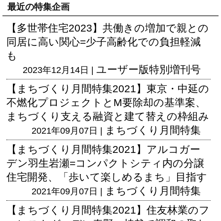
最近の特集企画
【多世帯住宅2023】共働きの増加で親との
同居に高い関心=少子高齢化での負担軽減
も
ユーザー版
特別増刊号
2023年12月14日 |
【まちづくり月間特集2021】東京・中延の
不燃化プロジェクトとM要除却の基準案、
まちづくり支える融資と建て替えの枠組み
まちづくり月間特集
2021年09月07日 |
【まちづくり月間特集2021】アルコガー
デン羽生岩瀬=コンパクトシティ内の分譲
住宅開発、「歩いて楽しめるまち」目指す
まちづくり月間特集
2021年09月07日 |
【まちづくり月間特集2021】住友林業のフ