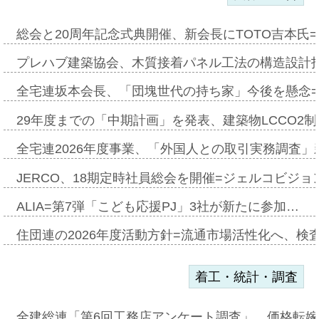
総会と20周年記念式典開催、新会長にTOTO吉本氏
プレハブ建築協会、木質接着パネル工法の構造設計
全宅連坂本会長、「団塊世代の持ち家」今後を懸念
29年度までの「中期計画」を発表、建築物LCCO2
全宅連2026年度事業、「外国人との取引実務調査」新
JERCO、18期定時社員総会を開催=ジェルコビジョン
ALIA=第7弾「こども応援PJ」3社が新たに参加…
住団連の2026年度活動方針=流通市場活性化へ、検
着工・統計・調査
全建総連「第6回工務店アンケート調査」、価格転嫁