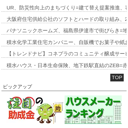
UR、防災性向上のまちづくり=建て替え提案推進、
大阪府住宅供給公社のソフトとハードの取り組み、2
パナソニックホームズ、福島県伊達市で街びらき=
積水化学工業住宅カンパニー、自販機でお菓子や紙
【トレンドナビ】コネプラのコミュニティ醸成サー
積水ハウス・日本生命保険、地下鉄駅直結のZEB=赤坂
TOP
ピックアップ