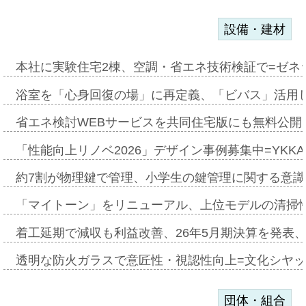
設備・建材
本社に実験住宅2棟、空調・省エネ技術検証で=ゼネ
浴室を「心身回復の場」に再定義、「ビバス」活用し
省エネ検討WEBサービスを共同住宅版にも無料公開、
「性能向上リノベ2026」デザイン事例募集中=YKKA
約7割が物理鍵で管理、小学生の鍵管理に関する意識調査
「マイトーン」をリニューアル、上位モデルの清掃
着工延期で減収も利益改善、26年5月期決算を発表
透明な防火ガラスで意匠性・視認性向上=文化シヤ
団体・組合