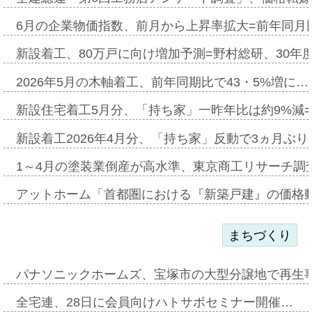
6月の企業物価指数、前月から上昇率拡大=前年同月比
新設着工、80万戸に向け増加予測=野村総研、30年
2026年5月の木軸着工、前年同期比で43・5%増に…
新設住宅着工5月分、「持ち家」一昨年比は約9%減=
新設着工2026年4月分、「持ち家」反動で3ヵ月ぶ
1～4月の塗装業倒産が高水準、東京商工リサーチ調
アットホーム「首都圏における『新築戸建』の価格
まちづくり
パナソニックホームズ、宝塚市の大型分譲地で再生
全宅連、28日に会員向けハトサポセミナー開催…