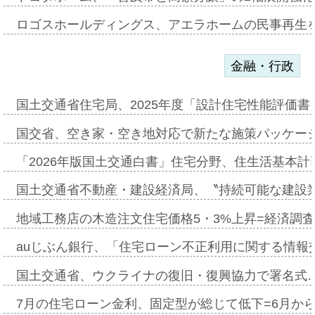
ロゴスホールディングス、アエラホームの民事再生
金融・行政
国土交通省住宅局、2025年度「設計住宅性能評価
国交省、空き家・空き地対応で新たな施策パッケー
「2026年版国土交通白書」住宅分野、住生活基本計
国土交通省不動産・建設経済局、〝持続可能な建設
地域工務店の木造注文住宅価格5・3%上昇=経済調
auじぶん銀行、「住宅ローン不正利用に関する情報
国土交通省、ウクライナの復旧・復興協力で署名式
7月の住宅ローン金利、固定型が総じて低下=6月か