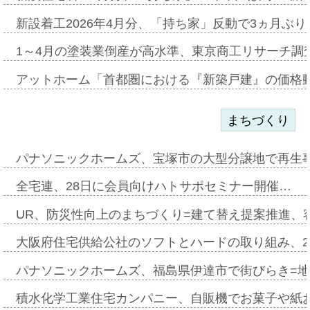
新設着工2026年4月分、「持ち家」反動で3ヵ月ぶ
1～4月の塗装業倒産が高水準、東京商工リサーチ調
アットホーム「首都圏における『新築戸建』の価格
まちづくり
パナソニックホームズ、宝塚市の大型分譲地で再生
全宅連、28日に会員向けハトサポセミナー開催…
UR、防災性向上のまちづくり=建て替え提案推進、
大阪府住宅供給公社のソフトとハードの取り組み、2
パナソニックホームズ、福島県伊達市で街びらき=
積水化学工業住宅カンパニー、自販機でお菓子や紙