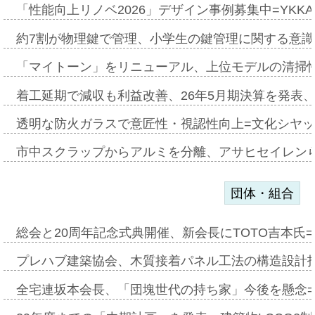
「性能向上リノベ2026」デザイン事例募集中=YKKA
約7割が物理鍵で管理、小学生の鍵管理に関する意識調査
「マイトーン」をリニューアル、上位モデルの清掃
着工延期で減収も利益改善、26年5月期決算を発表
透明な防火ガラスで意匠性・視認性向上=文化シヤ
市中スクラップからアルミを分離、アサヒセイレン
団体・組合
総会と20周年記念式典開催、新会長にTOTO吉本氏
プレハブ建築協会、木質接着パネル工法の構造設計
全宅連坂本会長、「団塊世代の持ち家」今後を懸念