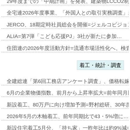
29年度までの「中期計画」を発表、建築物LCCO2
全宅連2026年度事業、「外国人との取引実務調査」新
JERCO、18期定時社員総会を開催=ジェルコビジョン
ALIA=第7弾「こども応援PJ」3社が新たに参加…
住団連の2026年度活動方針=流通市場活性化へ、検
着工・統計・調査
全建総連「第6回工務店アンケート調査」、価格転嫁
6月の企業物価指数、前月から上昇率拡大=前年同月比
新設着工、80万戸に向け増加予測=野村総研、30年
2026年5月の木軸着工、前年同期比で43・5%増に…
新設住宅着工5月分、「持ち家」一昨年比は約9%減=