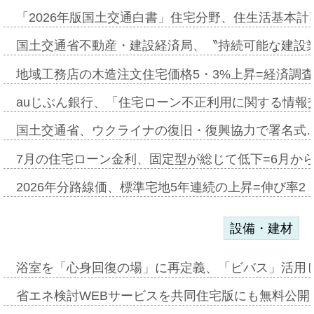
「2026年版国土交通白書」住宅分野、住生活基本計
国土交通省不動産・建設経済局、〝持続可能な建設
地域工務店の木造注文住宅価格5・3%上昇=経済調
auじぶん銀行、「住宅ローン不正利用に関する情報
国土交通省、ウクライナの復旧・復興協力で署名式
7月の住宅ローン金利、固定型が総じて低下=6月か
2026年分路線価、標準宅地5年連続の上昇=伸び率2・
設備・建材
浴室を「心身回復の場」に再定義、「ビバス」活用し
省エネ検討WEBサービスを共同住宅版にも無料公開、