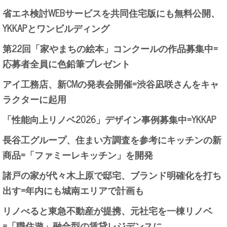
省エネ検討WEBサービスを共同住宅版にも無料公開、
YKKAPとワンビルディング
第22回「家やまちの絵本」コンクールの作品募集中=
応募者全員に色鉛筆プレゼント
アイ工務店、新CMの発表会開催=渋谷凪咲さんをキャ
ラクターに起用
「性能向上リノベ2026」デザイン事例募集中=YKKAP
長谷工グループ、住まい方調査を参考にキッチンの新
商品=「ファミーレキッチン」を開発
諸戸の家が代々木上原で邸宅、ブランド明確化を打ち
出す=年内にも城南エリアで計画も
リノべると東急不動産が提携、元社宅を一棟リノベ
=「職住遊」融合型の賃貸レジデンスに