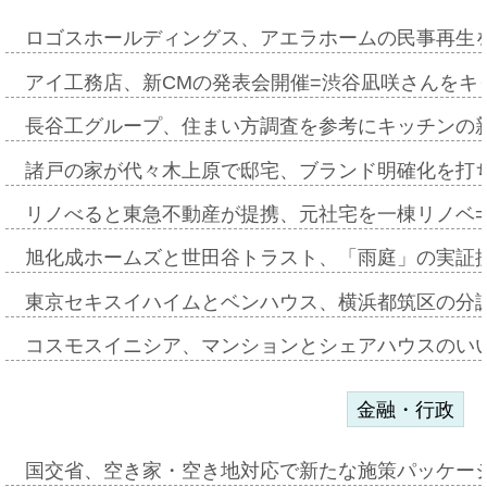
ロゴスホールディングス、アエラホームの民事再生
アイ工務店、新CMの発表会開催=渋谷凪咲さんをキ
長谷工グループ、住まい方調査を参考にキッチンの
諸戸の家が代々木上原で邸宅、ブランド明確化を打
リノべると東急不動産が提携、元社宅を一棟リノベ
旭化成ホームズと世田谷トラスト、「雨庭」の実証
東京セキスイハイムとベンハウス、横浜都筑区の分
コスモスイニシア、マンションとシェアハウスのい
金融・行政
国交省、空き家・空き地対応で新たな施策パッケー