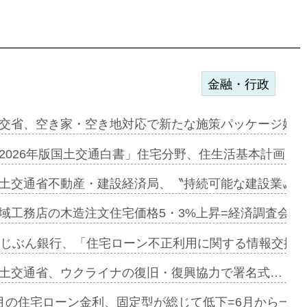
金融・行政
ンサー契約…
交省、空き家・空き地対応で新たな施策パッケージ始動
に起用…
2026年版国土交通白書」住宅分野、住生活基本計画を
ァミーレキ…
土交通省不動産・建設経済局、〝持続可能な建設業〟の
にも城南エ…
域工務店の木造注文住宅価格5・3%上昇=経済調査会「
融合型の賃…
uじぶん銀行、「住宅ローン不正利用に関する情報交換協
デンカフェ…
土交通省、ウクライナの復旧・復興協力で署名式…
協業=お互…
月の住宅ローン金利、固定型が総じて低下=6月から一転