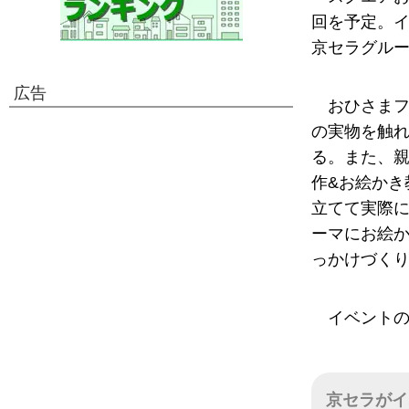
回を予定。
京セラグル
広告
おひさま
の実物を触
る。また、
作&お絵かき
立てて実際
ーマにお絵
っかけづく
イベントの
京セラがイ