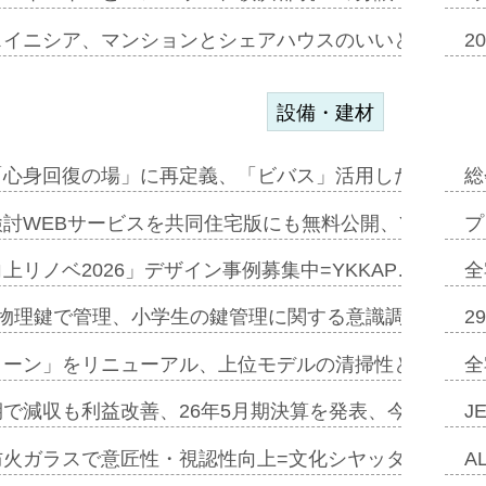
スイニシア、マンションとシェアハウスのいいとこどり
2
設備・建材
「心身回復の場」に再定義、「ビバス」活用した新入浴法
総
討WEBサービスを共同住宅版にも無料公開、YKKAP
プ
上リノベ2026」デザイン事例募集中=YKKAP…
全
物理鍵で管理、小学生の鍵管理に関する意識調査=Natur
2
トーン」をリニューアル、上位モデルの清掃性と安全性追
全
で減収も利益改善、26年5月期決算を発表、今期は増収
J
防火ガラスで意匠性・視認性向上=文化シヤッター…
A