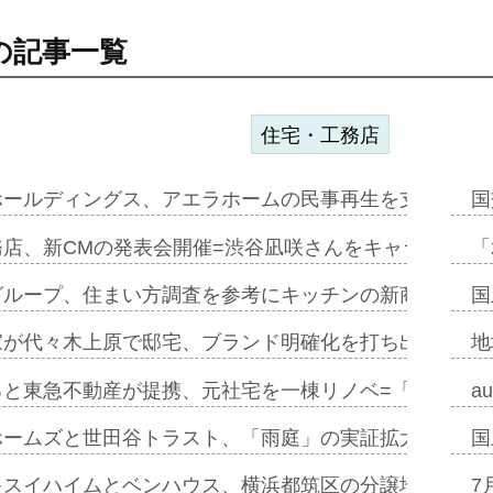
の記事一覧
住宅・工務店
ホールディングス、アエラホームの民事再生を支援=スポ
国
務店、新CMの発表会開催=渋谷凪咲さんをキャラクター
「
グループ、住まい方調査を参考にキッチンの新商品=「フ
国
家が代々木上原で邸宅、ブランド明確化を打ち出す=年内
地
ると東急不動産が提携、元社宅を一棟リノベ=「職住遊」
a
ホームズと世田谷トラスト、「雨庭」の実証拡大へ=ガー
国
キスイハイムとベンハウス、横浜都筑区の分譲地開発で初
7