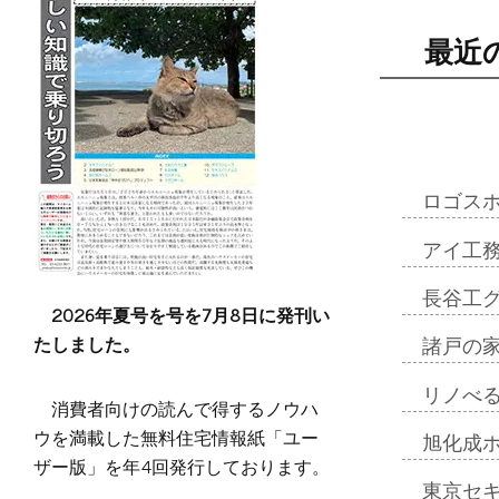
最近
ロゴス
アイ工
長谷工
2026年夏号を号を7月8日に発刊い
たしました。
諸戸の
リノべ
消費者向けの読んで得するノウハ
ウを満載した無料住宅情報紙「ユー
旭化成
ザー版」を年4回発行しております。
東京セ