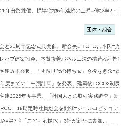
のコリビング…
026年分路線価、標準宅地5年連続の上昇=伸び率2・9%
団体・組合
を提案=P…
会と20周年記念式典開催、新会長にTOTO吉本氏=光触
とワンビ…
レハブ建築協会、木質接着パネル工法の構造設計指針を
宅連坂本会長、「団塊世代の持ち家」今後を懸念=高齢
e…
9年度までの「中期計画」を発表、建築物LCCO2制度へ
加=リンナ…
宅連2026年度事業、「外国人との取引実務調査」新規に
見込む=…
ERCO、18期定時社員総会を開催=ジェルコビジョン203
LIA=第7弾「こども応援PJ」3社が新たに参加…