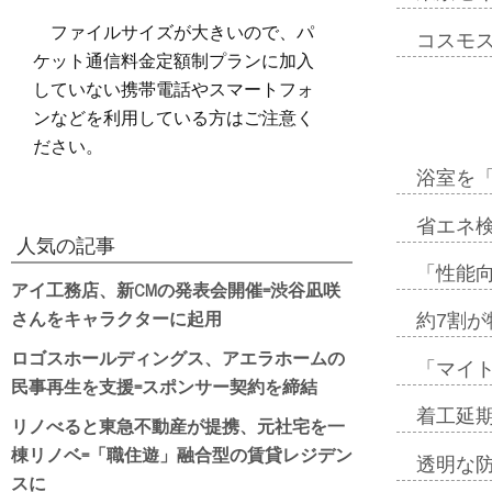
ファイルサイズが大きいので、パ
コスモ
ケット通信料金定額制プランに加入
していない携帯電話やスマートフォ
ンなどを利用している方はご注意く
ださい。
浴室を
省エネ検
人気の記事
「性能向
アイ工務店、新CMの発表会開催=渋谷凪咲
さんをキャラクターに起用
約7割が
ロゴスホールディングス、アエラホームの
「マイ
民事再生を支援=スポンサー契約を締結
着工延期
リノべると東急不動産が提携、元社宅を一
棟リノベ=「職住遊」融合型の賃貸レジデン
透明な
スに