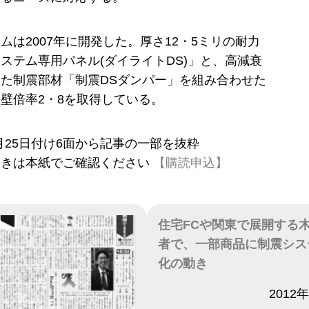
ムは2007年に開発した。厚さ12・5ミリの耐力
ステム専用パネル(ダイライトDS)」と、高減衰
た制震部材「制震DSダンパー」を組み合わせた
壁倍率2・8を取得している。
10月25日付け6面から記事の一部を抜粋
続きは本紙でご確認ください
【購読申込】
住宅FCや関東で展開する
者で、一部商品に制震シス
化の動き
日付
2012