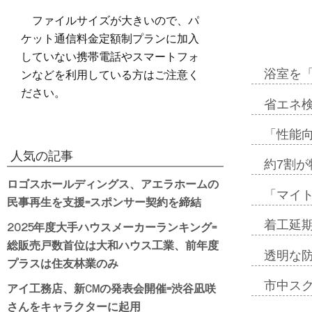
ファイルサイズが大きいので、パ
ケット通信料金定額制プランに加入
していない携帯電話やスマートフォ
ンなどを利用している方はご注意く
浴室を
ださい。
省エネ検
「性能向
人気の記事
約7割が
ロゴスホールディングス、アエラホームの
「マイ
民事再生を支援=スポンサー契約を締結
2025年度大手ハウスメーカーランキング=
着工延期
総販売戸数首位は大和ハウス工業、前年度
透明な
プラスは住友林業のみ
市中ス
アイ工務店、新CMの発表会開催=渋谷凪咲
さんをキャラクターに起用