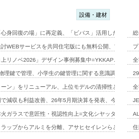
設備・建材
「心身回復の場」に再定義、「ビバス」活用した新入浴法
総
討WEBサービスを共同住宅版にも無料公開、YKKAP
プ
上リノベ2026」デザイン事例募集中=YKKAP…
全
物理鍵で管理、小学生の鍵管理に関する意識調査=Natur
2
トーン」をリニューアル、上位モデルの清掃性と安全性追
全
で減収も利益改善、26年5月期決算を発表、今期は増収
J
防火ガラスで意匠性・視認性向上=文化シヤッター…
A
クラップからアルミを分離、アサヒセイレンらと協働開発
住