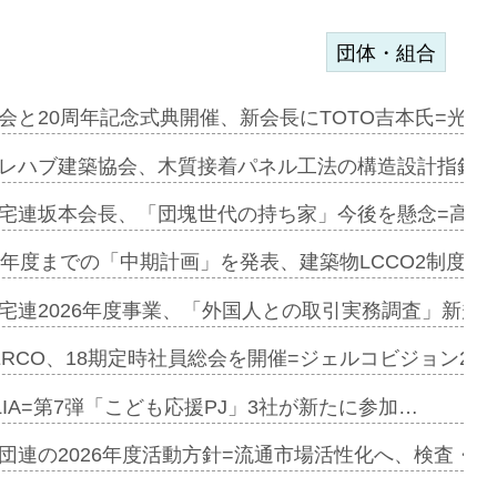
団体・組合
を提案=P…
会と20周年記念式典開催、新会長にTOTO吉本氏=光触
とワンビ…
レハブ建築協会、木質接着パネル工法の構造設計指針を
宅連坂本会長、「団塊世代の持ち家」今後を懸念=高齢
e…
9年度までの「中期計画」を発表、建築物LCCO2制度へ
加=リンナ…
宅連2026年度事業、「外国人との取引実務調査」新規に
見込む=…
ERCO、18期定時社員総会を開催=ジェルコビジョン203
LIA=第7弾「こども応援PJ」3社が新たに参加…
開始=三協…
団連の2026年度活動方針=流通市場活性化へ、検査・