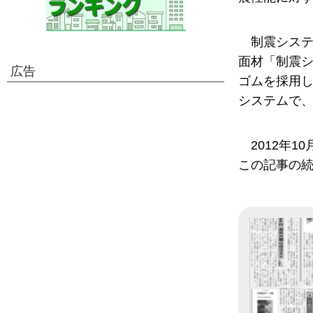
制震システ
面材「制震シ
広告
ゴムを採用し
システムで、
2012年
この記事の