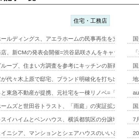
住宅・工務店
ホールディングス、アエラホームの民事再生を支援=スポ
国
務店、新CMの発表会開催=渋谷凪咲さんをキャラクター
「
グループ、住まい方調査を参考にキッチンの新商品=「フ
国
家が代々木上原で邸宅、ブランド明確化を打ち出す=年内
地
ると東急不動産が提携、元社宅を一棟リノベ=「職住遊」
a
ホームズと世田谷トラスト、「雨庭」の実証拡大へ=ガー
国
キスイハイムとベンハウス、横浜都筑区の分譲地開発で初
7
スイニシア、マンションとシェアハウスのいいとこどり
2