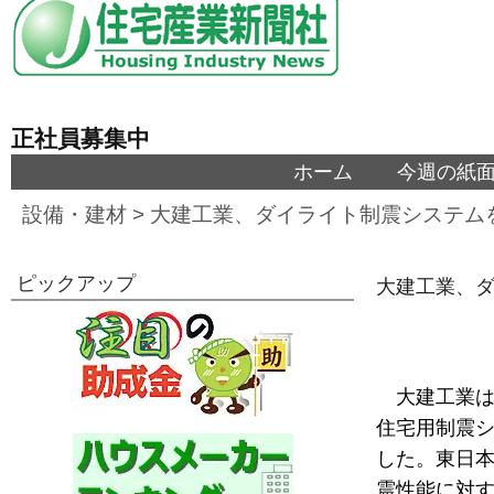
正社員募集中
ホーム
今週の紙
設備・建材
>
大建工業、ダイライト制震システム
ピックアップ
大建工業、
大建工業
住宅用制震
した。東日
震性能に対