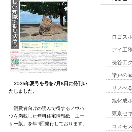
ロゴス
アイ工
長谷工
諸戸の
2026年夏号を号を7月8日に発刊い
リノべ
たしました。
旭化成
消費者向けの読んで得するノウハ
東京セ
ウを満載した無料住宅情報紙「ユー
ザー版」を年4回発行しております。
コスモ