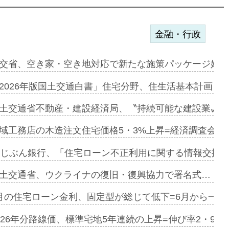
金融・行政
ンサー契約…
交省、空き家・空き地対応で新たな施策パッケージ始動
に起用…
2026年版国土交通白書」住宅分野、住生活基本計画を
ァミーレキ…
土交通省不動産・建設経済局、〝持続可能な建設業〟の
にも城南エ…
域工務店の木造注文住宅価格5・3%上昇=経済調査会「
融合型の賃…
uじぶん銀行、「住宅ローン不正利用に関する情報交換協
デンカフェ…
土交通省、ウクライナの復旧・復興協力で署名式…
協業=お互…
月の住宅ローン金利、固定型が総じて低下=6月から一転
のコリビング…
026年分路線価、標準宅地5年連続の上昇=伸び率2・9%