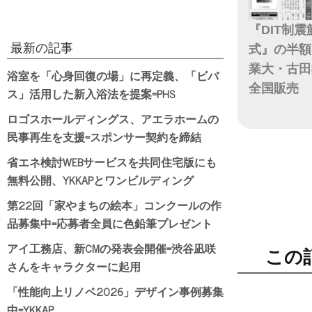
『DIT制
最新の記事
式』の半額
業大・古田
浴室を「心身回復の場」に再定義、「ビバ
全国販売
ス」活用した新入浴法を提案=PHS
ロゴスホールディングス、アエラホームの
日付
民事再生を支援=スポンサー契約を締結
省エネ検討WEBサービスを共同住宅版にも
無料公開、YKKAPとワンビルディング
第22回「家やまちの絵本」コンクールの作
品募集中=応募者全員に色鉛筆プレゼント
アイ工務店、新CMの発表会開催=渋谷凪咲
この
さんをキャラクターに起用
「性能向上リノベ2026」デザイン事例募集
中=YKKAP