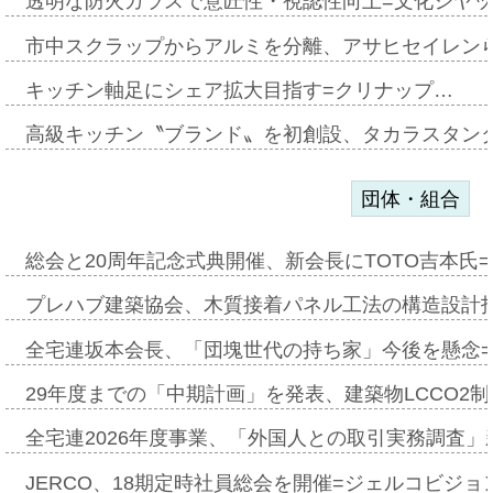
透明な防火ガラスで意匠性・視認性向上=文化シヤ
市中スクラップからアルミを分離、アサヒセイレン
キッチン軸足にシェア拡大目指す=クリナップ…
高級キッチン〝ブランド〟を初創設、タカラスタン
団体・組合
総会と20周年記念式典開催、新会長にTOTO吉本氏
プレハブ建築協会、木質接着パネル工法の構造設計
全宅連坂本会長、「団塊世代の持ち家」今後を懸念
29年度までの「中期計画」を発表、建築物LCCO2
全宅連2026年度事業、「外国人との取引実務調査」新
JERCO、18期定時社員総会を開催=ジェルコビジョン