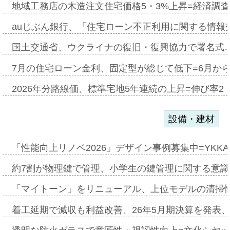
地域工務店の木造注文住宅価格5・3%上昇=経済調
auじぶん銀行、「住宅ローン不正利用に関する情報
国土交通省、ウクライナの復旧・復興協力で署名式
7月の住宅ローン金利、固定型が総じて低下=6月か
2026年分路線価、標準宅地5年連続の上昇=伸び率2・
設備・建材
「性能向上リノベ2026」デザイン事例募集中=YKKA
約7割が物理鍵で管理、小学生の鍵管理に関する意識調査
「マイトーン」をリニューアル、上位モデルの清掃
着工延期で減収も利益改善、26年5月期決算を発表