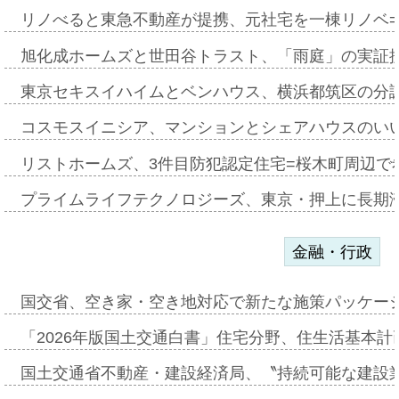
リノべると東急不動産が提携、元社宅を一棟リノベ
旭化成ホームズと世田谷トラスト、「雨庭」の実証
東京セキスイハイムとベンハウス、横浜都筑区の分
コスモスイニシア、マンションとシェアハウスのい
リストホームズ、3件目防犯認定住宅=桜木町周辺で
プライムライフテクノロジーズ、東京・押上に長期
金融・行政
国交省、空き家・空き地対応で新たな施策パッケー
「2026年版国土交通白書」住宅分野、住生活基本計
国土交通省不動産・建設経済局、〝持続可能な建設