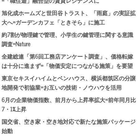
=「職住遊」融合型の賃貸レジデンスに
旭化成ホームズと世田谷トラスト、「雨庭」の実証拡
大へ=ガーデンカフェ「ときそら」に施工
約7割が物理鍵で管理、小学生の鍵管理に関する意識
調査=Nature
全建総連「第6回工務店アンケート調査」、価格転嫁
は十分に進まず=「物価安定につながる施策」を要望
東京セキスイハイムとベンハウス、横浜都筑区の分譲
地開発で初協業=お互いの技術・ノウハウを活用
6月の企業物価指数、前月から上昇率拡大=前年同月比
7・1%上昇
国交省、空き家・空き地対応で新たな施策パッケージ
始動