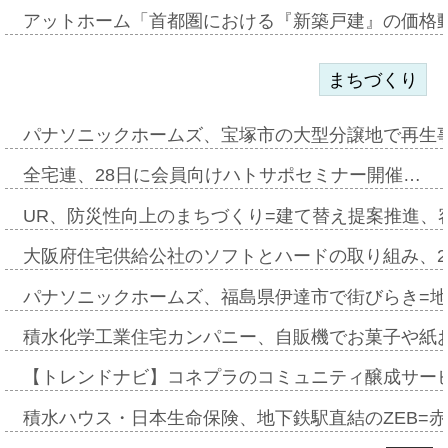
アットホーム「首都圏における『新築戸建』の価格
まちづくり
パナソニックホームズ、宝塚市の大型分譲地で再生
全宅連、28日に会員向けハトサポセミナー開催…
UR、防災性向上のまちづくり=建て替え提案推進、
大阪府住宅供給公社のソフトとハードの取り組み、2
パナソニックホームズ、福島県伊達市で街びらき=
積水化学工業住宅カンパニー、自販機でお菓子や紙
【トレンドナビ】コネプラのコミュニティ醸成サー
積水ハウス・日本生命保険、地下鉄駅直結のZEB=赤坂