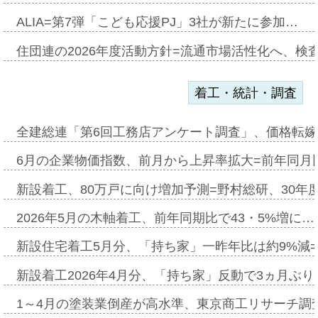
ALIA=第7弾「こども応援PJ」3社が新たに参加…
住団連の2026年度活動方針=流通市場活性化へ、検
着工・統計・調査
全建総連「第6回工務店アンケート調査」、価格転嫁
6月の企業物価指数、前月から上昇率拡大=前年同月比
新設着工、80万戸に向け増加予測=野村総研、30年
2026年5月の木軸着工、前年同期比で43・5%増に…
新設住宅着工5月分、「持ち家」一昨年比は約9%減=
新設着工2026年4月分、「持ち家」反動で3ヵ月ぶ
1～4月の塗装業倒産が高水準、東京商工リサーチ調