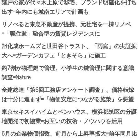
諸戸の家が代々木上原で邸宅、ブランド明確化を打ち
出す=年内にも城南エリアで計画も
リノべると東急不動産が提携、元社宅を一棟リノベ
=「職住遊」融合型の賃貸レジデンスに
旭化成ホームズと世田谷トラスト、「雨庭」の実証拡
大へ=ガーデンカフェ「ときそら」に施工
約7割が物理鍵で管理、小学生の鍵管理に関する意識
調査=Nature
全建総連「第6回工務店アンケート調査」、価格転嫁
は十分に進まず=「物価安定につながる施策」を要望
東京セキスイハイムとベンハウス、横浜都筑区の分譲
地開発で初協業=お互いの技術・ノウハウを活用
6月の企業物価指数、前月から上昇率拡大=前年同月比