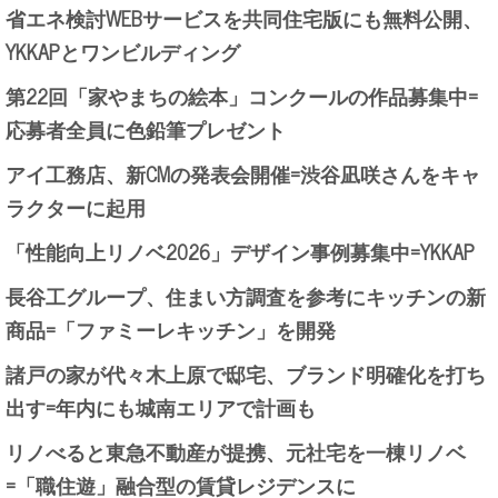
省エネ検討WEBサービスを共同住宅版にも無料公開、
YKKAPとワンビルディング
第22回「家やまちの絵本」コンクールの作品募集中=
応募者全員に色鉛筆プレゼント
アイ工務店、新CMの発表会開催=渋谷凪咲さんをキャ
ラクターに起用
「性能向上リノベ2026」デザイン事例募集中=YKKAP
長谷工グループ、住まい方調査を参考にキッチンの新
商品=「ファミーレキッチン」を開発
諸戸の家が代々木上原で邸宅、ブランド明確化を打ち
出す=年内にも城南エリアで計画も
リノべると東急不動産が提携、元社宅を一棟リノベ
=「職住遊」融合型の賃貸レジデンスに