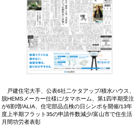
戸建住宅大手、公表6社二ケタアップ/積水ハウス、
脱HEMSメーカー仕様に/タマホーム、第1四半期受注
が6割増/ALIA、住宅部品点検の日シンポを開催/13年
度上半期フラット35の申請件数減少/富山市で住生活
月間功労者表彰