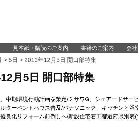
面
見本紙・購読のご案内
書籍のご案内
会社
月
>
5日
>
2013年12月5日 開口部特集
年12月5日 開口部特集
、中期環境行動計画を策定/ミサワG、シェアードサービ
ルターペントハウス普及/パナソニック、キッチンと浴室
優良化リフォーム前倒しへ/新設住宅着工都道府県別表(13