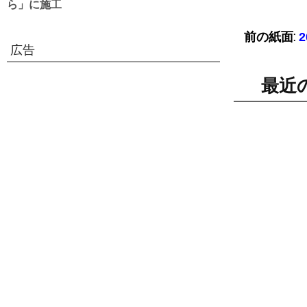
ら」に施工
前の紙面:
広告
最近