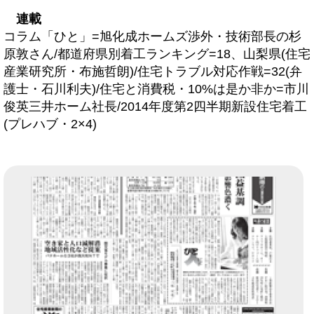
連載
コラム「ひと」=旭化成ホームズ渉外・技術部長の杉
原敦さん/都道府県別着工ランキング=18、山梨県(住宅
産業研究所・布施哲朗)/住宅トラブル対応作戦=32(弁
護士・石川利夫)/住宅と消費税・10%は是か非か=市川
俊英三井ホーム社長/2014年度第2四半期新設住宅着工
(プレハブ・2×4)