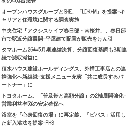
初の40%台乗せ
オープンハウスグループとSHE、「LDK+M」を提案=キ
ャリアと住環境に関する調査実施
中央住宅「アクシスケイプ春日部・南桜井」、春日部
市で駅近分譲展開=平屋建て配置が販売をけん引
タマホーム26年5月期連結決算、分譲回復基調も3期連
続で減収減益に
積水ハウス建設ホールディングス、外構工事店との連
携強化へ新組織=支援メニュー充実「共に成長するパ
ートナー」に
トヨタホーム、「普及帯と高額分譲」の2軸展開強化=
営業利益率5%の安定確保へ
浴室を「心身回復の場」に再定義、「ビバス」活用し
た新入浴法を提案=PHS