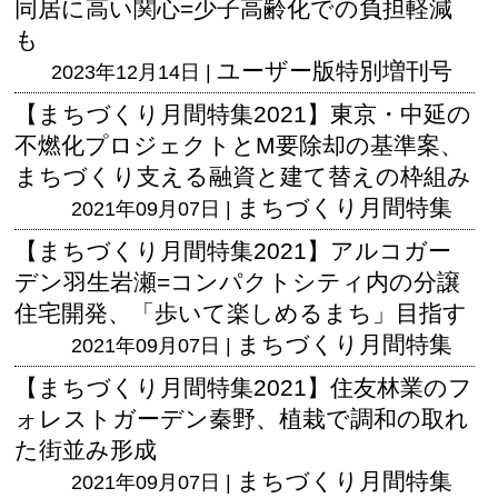
同居に高い関心=少子高齢化での負担軽減
も
ユーザー版
特別増刊号
2023年12月14日 |
【まちづくり月間特集2021】東京・中延の
不燃化プロジェクトとM要除却の基準案、
まちづくり支える融資と建て替えの枠組み
まちづくり月間特集
2021年09月07日 |
【まちづくり月間特集2021】アルコガー
デン羽生岩瀬=コンパクトシティ内の分譲
住宅開発、「歩いて楽しめるまち」目指す
まちづくり月間特集
2021年09月07日 |
【まちづくり月間特集2021】住友林業のフ
ォレストガーデン秦野、植栽で調和の取れ
た街並み形成
まちづくり月間特集
2021年09月07日 |