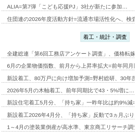
ALIA=第7弾「こども応援PJ」3社が新たに参加…
住団連の2026年度活動方針=流通市場活性化へ、検
着工・統計・調査
全建総連「第6回工務店アンケート調査」、価格転嫁
6月の企業物価指数、前月から上昇率拡大=前年同月比
新設着工、80万戸に向け増加予測=野村総研、30年
2026年5月の木軸着工、前年同期比で43・5%増に…
新設住宅着工5月分、「持ち家」一昨年比は約9%減=
新設着工2026年4月分、「持ち家」反動で3ヵ月ぶ
1～4月の塗装業倒産が高水準、東京商工リサーチ調