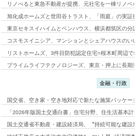
リノべると東急不動産が提携、元社宅を一棟リノベ
旭化成ホームズと世田谷トラスト、「雨庭」の実証
東京セキスイハイムとベンハウス、横浜都筑区の分
コスモスイニシア、マンションとシェアハウスのい
リストホームズ、3件目防犯認定住宅=桜木町周辺で
プライムライフテクノロジーズ、東京・押上に長期
金融・行政
国交省、空き家・空き地対応で新たな施策パッケー
「2026年版国土交通白書」住宅分野、住生活基本計
国土交通省不動産・建設経済局、〝持続可能な建設