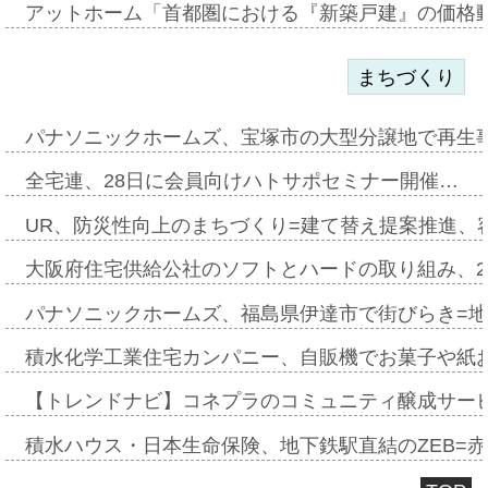
アットホーム「首都圏における『新築戸建』の価格
まちづくり
パナソニックホームズ、宝塚市の大型分譲地で再生
全宅連、28日に会員向けハトサポセミナー開催…
UR、防災性向上のまちづくり=建て替え提案推進、
大阪府住宅供給公社のソフトとハードの取り組み、2
パナソニックホームズ、福島県伊達市で街びらき=
積水化学工業住宅カンパニー、自販機でお菓子や紙
【トレンドナビ】コネプラのコミュニティ醸成サー
積水ハウス・日本生命保険、地下鉄駅直結のZEB=赤坂