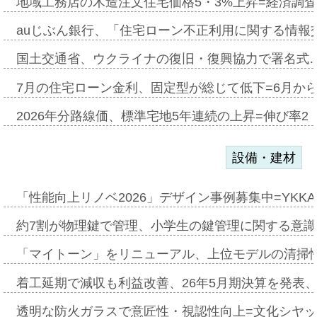
地域工務店の木造注文住宅価格5・3%上昇=経済調
auじぶん銀行、「住宅ローン不正利用に関する情報
国土交通省、ウクライナの復旧・復興協力で署名式
7月の住宅ローン金利、固定型が総じて低下=6月か
2026年分路線価、標準宅地5年連続の上昇=伸び率2・
設備・建材
「性能向上リノベ2026」デザイン事例募集中=YKKA
約7割が物理鍵で管理、小学生の鍵管理に関する意識調査
「マイトーン」をリニューアル、上位モデルの清掃
着工延期で減収も利益改善、26年5月期決算を発表
透明な防火ガラスで意匠性・視認性向上=文化シヤ