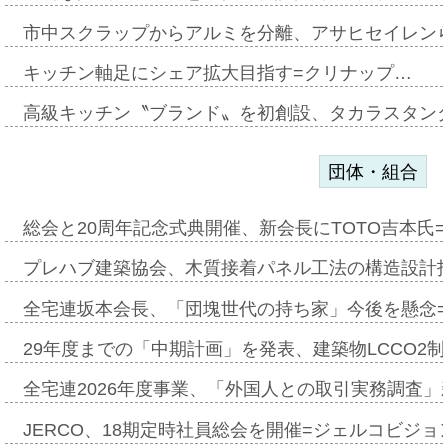
市中スクラップからアルミを分離、アサヒセイレン
キッチン軸足にシェア拡大目指す=クリナップ…
高級キッチン〝ブランド〟を初創設、タカラスタン
団体・組合
総会と20周年記念式典開催、新会長にTOTO吉本氏
プレハブ建築協会、木質接着パネル工法の構造設計
全宅連坂本会長、「団塊世代の持ち家」今後を懸念
29年度までの「中期計画」を発表、建築物LCCO2
全宅連2026年度事業、「外国人との取引実務調査」新
JERCO、18期定時社員総会を開催=ジェルコビジョン