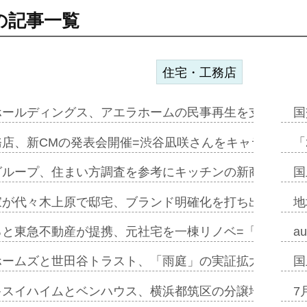
の記事一覧
住宅・工務店
ホールディングス、アエラホームの民事再生を支援=スポ
国
務店、新CMの発表会開催=渋谷凪咲さんをキャラクター
「
グループ、住まい方調査を参考にキッチンの新商品=「フ
国
家が代々木上原で邸宅、ブランド明確化を打ち出す=年内
地
ると東急不動産が提携、元社宅を一棟リノベ=「職住遊」
a
ホームズと世田谷トラスト、「雨庭」の実証拡大へ=ガー
国
キスイハイムとベンハウス、横浜都筑区の分譲地開発で初
7