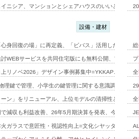
スイニシア、マンションとシェアハウスのいいとこどり
2
設備・建材
「心身回復の場」に再定義、「ビバス」活用した新入浴法
総
討WEBサービスを共同住宅版にも無料公開、YKKAP
プ
上リノベ2026」デザイン事例募集中=YKKAP…
全
物理鍵で管理、小学生の鍵管理に関する意識調査=Natur
2
トーン」をリニューアル、上位モデルの清掃性と安全性追
全
で減収も利益改善、26年5月期決算を発表、今期は増収
J
防火ガラスで意匠性・視認性向上=文化シヤッター…
A