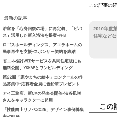
この記事の
最新の記事
浴室を「心身回復の場」に再定義、「ビバ
2010年
ス」活用した新入浴法を提案=PHS
住宅など公
ロゴスホールディングス、アエラホームの
日付
民事再生を支援=スポンサー契約を締結
省エネ検討WEBサービスを共同住宅版にも
無料公開、YKKAPとワンビルディング
第22回「家やまちの絵本」コンクールの作
品募集中=応募者全員に色鉛筆プレゼント
アイ工務店、新CMの発表会開催=渋谷凪咲
さんをキャラクターに起用
この
「性能向上リノベ2026」デザイン事例募集
中=YKKAP