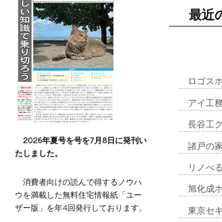
最近
ロゴス
アイ工
長谷工
2026年夏号を号を7月8日に発刊い
諸戸の
たしました。
リノべ
消費者向けの読んで得するノウハ
旭化成
ウを満載した無料住宅情報紙「ユー
ザー版」を年4回発行しております。
東京セ