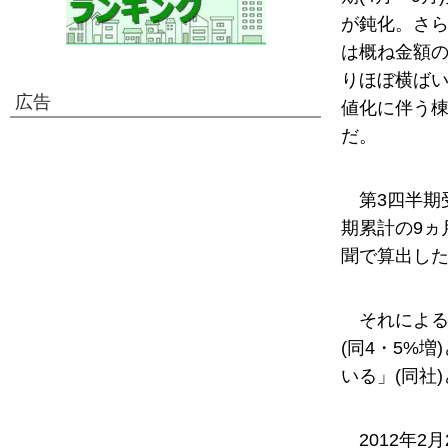
が鈍化。さら
は概ね金額
りほぼ横ば
広告
値化に伴う
だ。
第3四半期
期累計の9ヵ
聞で算出し
それによる
(同4・5%
いる」(同社
2012年