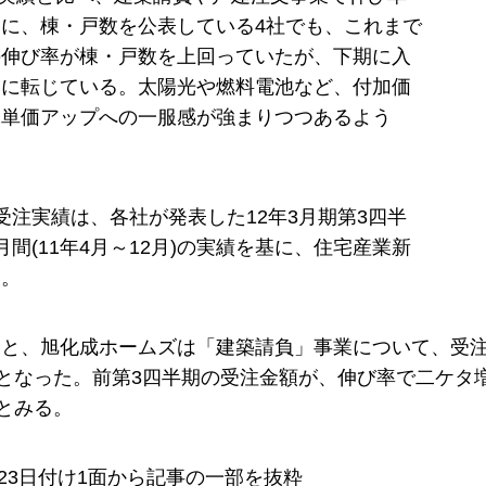
に、棟・戸数を公表している4社でも、これまで
の伸び率が棟・戸数を上回っていたが、下期に入
いに転じている。太陽光や燃料電池など、付加価
棟単価アップへの一服感が強まりつつあるよう
受注実績は、各社が発表した12年3月期第3四半
月間(11年4月～12月)の実績を基に、住宅産業新
た。
と、旭化成ホームズは「建築請負」事業について、受注金額
増)となった。前第3四半期の受注金額が、伸び率で二ケタ
)とみる。
2月23日付け1面から記事の一部を抜粋