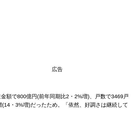
広告
で800億円(前年同期比2・2%増)、戸数で3469戸
増(14・3%増)だったため。「依然、好調さは継続して