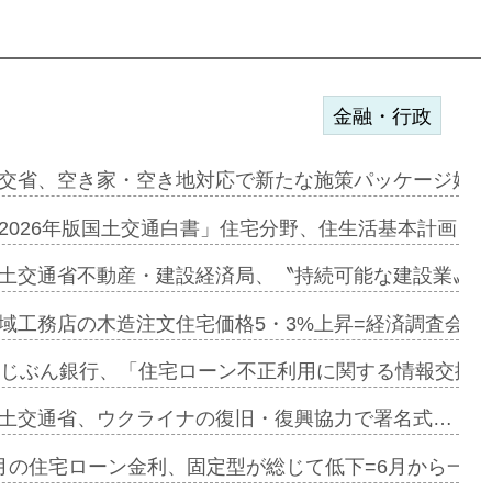
金融・行政
ンサー契約…
交省、空き家・空き地対応で新たな施策パッケージ始動
に起用…
2026年版国土交通白書」住宅分野、住生活基本計画を
ァミーレキ…
土交通省不動産・建設経済局、〝持続可能な建設業〟の
にも城南エ…
域工務店の木造注文住宅価格5・3%上昇=経済調査会「
融合型の賃…
uじぶん銀行、「住宅ローン不正利用に関する情報交換協
デンカフェ…
土交通省、ウクライナの復旧・復興協力で署名式…
協業=お互…
月の住宅ローン金利、固定型が総じて低下=6月から一転