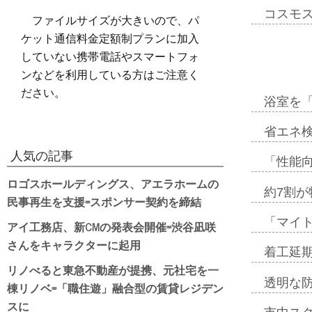
コスモ
ファイルサイズが大きいので、パ
ケット通信料金定額制プランに加入
していない携帯電話やスマートフォ
ンなどを利用している方はご注意く
ださい。
浴室を
省エネ検
人気の記事
「性能向
ロゴスホールディングス、アエラホームの
約7割が
民事再生を支援=スポンサー契約を締結
「マイ
アイ工務店、新CMの発表会開催=渋谷凪咲
さんをキャラクターに起用
着工延期
リノべると東急不動産が提携、元社宅を一
透明な
棟リノベ=「職住遊」融合型の賃貸レジデン
スに