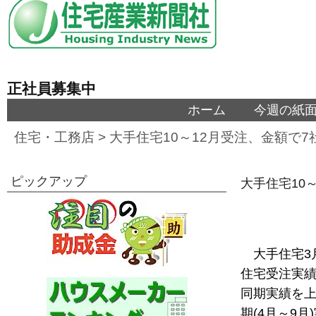
正社員募集中
ホーム
今週の紙
住宅・工務店
>
大手住宅10～12月受注、金額で
ピックアップ
大手住宅10
大手住宅3月
住宅受注実績
同期実績を上
期(4月～9