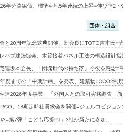
のコリビング…
026年分路線価、標準宅地5年連続の上昇=伸び率2・9%
団体・組合
を提案=P…
会と20周年記念式典開催、新会長にTOTO吉本氏=光触
とワンビ…
レハブ建築協会、木質接着パネル工法の構造設計指針を
宅連坂本会長、「団塊世代の持ち家」今後を懸念=高齢
e…
9年度までの「中期計画」を発表、建築物LCCO2制度へ
加=リンナ…
宅連2026年度事業、「外国人との取引実務調査」新規に
見込む=…
ERCO、18期定時社員総会を開催=ジェルコビジョン203
LIA=第7弾「こども応援PJ」3社が新たに参加…