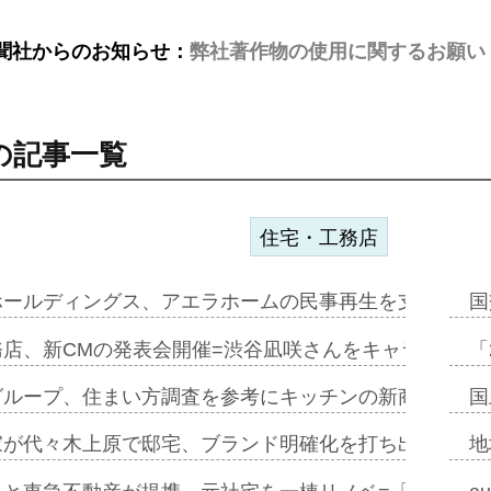
聞社からのお知らせ：
弊社著作物の使用に関するお願い
の記事一覧
住宅・工務店
ホールディングス、アエラホームの民事再生を支援=スポ
国
務店、新CMの発表会開催=渋谷凪咲さんをキャラクター
「
グループ、住まい方調査を参考にキッチンの新商品=「フ
国
家が代々木上原で邸宅、ブランド明確化を打ち出す=年内
地