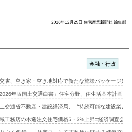
2018年12月25日 住宅産業新聞社 編集部
金融・行政
ンサー契約…
交省、空き家・空き地対応で新たな施策パッケージ始動
に起用…
2026年版国土交通白書」住宅分野、住生活基本計画を
ァミーレキ…
土交通省不動産・建設経済局、〝持続可能な建設業〟の
にも城南エ…
域工務店の木造注文住宅価格5・3%上昇=経済調査会「