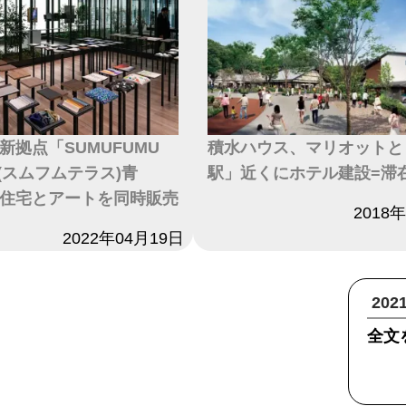
新拠点「SUMUFUMU
積水ハウス、マリオットと
E(スムフムテラス)青
駅」近くにホテル建設=滞
住宅とアートを同時販売
日付
2018
2022年04月19日
20
全文