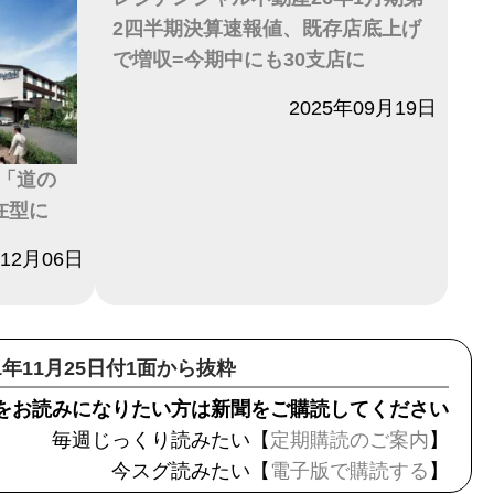
2四半期決算速報値、既存店底上げ
で増収=今期中にも30支店に
日付
2025年09月19日
「道の
在型に
年12月06日
21年11月25日付1面から抜粋
をお読みになりたい方は新聞をご購読してください
毎週じっくり読みたい【
定期購読のご案内
】
今スグ読みたい【
電子版で購読する
】