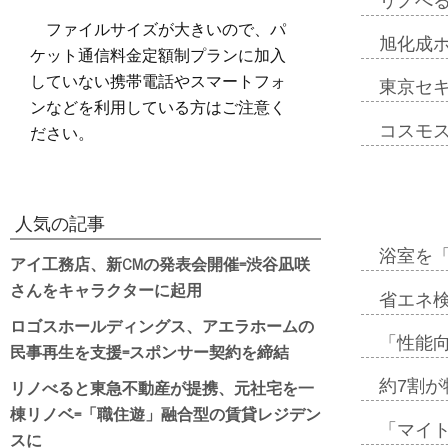
リノべ
ファイルサイズが大きいので、パ
旭化成
ケット通信料金定額制プランに加入
していない携帯電話やスマートフォ
東京セ
ンなどを利用している方はご注意く
ださい。
コスモ
人気の記事
浴室を
アイ工務店、新CMの発表会開催=渋谷凪咲
さんをキャラクターに起用
省エネ検
ロゴスホールディングス、アエラホームの
「性能向
民事再生を支援=スポンサー契約を締結
リノべると東急不動産が提携、元社宅を一
約7割が
棟リノベ=「職住遊」融合型の賃貸レジデン
「マイ
スに