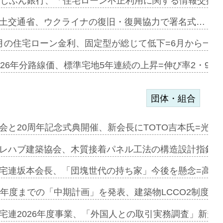
融合型の賃…
uじぶん銀行、「住宅ローン不正利用に関する情報交換協
デンカフェ…
土交通省、ウクライナの復旧・復興協力で署名式…
協業=お互…
月の住宅ローン金利、固定型が総じて低下=6月から一転
のコリビング…
026年分路線価、標準宅地5年連続の上昇=伸び率2・9%
団体・組合
を提案=P…
会と20周年記念式典開催、新会長にTOTO吉本氏=光触
とワンビ…
レハブ建築協会、木質接着パネル工法の構造設計指針を
宅連坂本会長、「団塊世代の持ち家」今後を懸念=高齢
e…
9年度までの「中期計画」を発表、建築物LCCO2制度へ
加=リンナ…
宅連2026年度事業、「外国人との取引実務調査」新規に