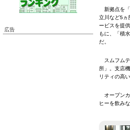
新拠点を「
立川など5ヵ
ービスを提
広告
もに、「積
だ。
スムフム
所」。支店
リティの高
オープン
ヒーを飲み