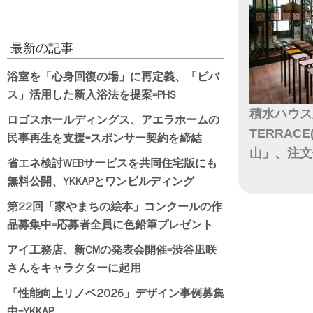
最新の記事
浴室を「心身回復の場」に再定義、「ビバ
ス」活用した新入浴法を提案=PHS
積水ハウス
ロゴスホールディングス、アエラホームの
TERRAC
民事再生を支援=スポンサー契約を締結
山」、注文
省エネ検討WEBサービスを共同住宅版にも
無料公開、YKKAPとワンビルディング
日付
第22回「家やまちの絵本」コンクールの作
品募集中=応募者全員に色鉛筆プレゼント
アイ工務店、新CMの発表会開催=渋谷凪咲
さんをキャラクターに起用
「性能向上リノベ2026」デザイン事例募集
中=YKKAP