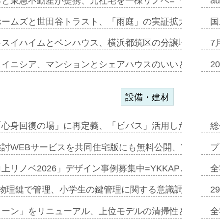
ると東急不動産が提携、元社宅を一棟リノベ=「職住遊」
a
ホームズと世田谷トラスト、「雨庭」の実証拡大へ=ガー
国
キスイハイムとベンハウス、横浜都筑区の分譲地開発で初
7
スイニシア、マンションとシェアハウスのいいとこどり
2
設備・建材
「心身回復の場」に再定義、「ビバス」活用した新入浴法
総
討WEBサービスを共同住宅版にも無料公開、YKKAP
プ
上リノベ2026」デザイン事例募集中=YKKAP…
全
物理鍵で管理、小学生の鍵管理に関する意識調査=Natur
2
トーン」をリニューアル、上位モデルの清掃性と安全性追
全