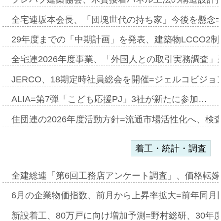
全宅連坂本会長、「団塊世代の持ち家」今後を懸念
29年度までの「中期計画」を発表、建築物LCCO2
全宅連2026年度事業、「外国人との取引実務調査」新
JERCO、18期定時社員総会を開催=ジェルコビジョン
ALIA=第7弾「こども応援PJ」3社が新たに参加…
住団連の2026年度活動方針=流通市場活性化へ、検
着工・統計・調査
全建総連「第6回工務店アンケート調査」、価格転嫁
6月の企業物価指数、前月から上昇率拡大=前年同月比
新設着工、80万戸に向け増加予測=野村総研、30年