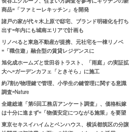
長谷工グループ、住まい方調査を参考にキッチンの新
商品=「ファミーレキッチン」を開発
諸戸の家が代々木上原で邸宅、ブランド明確化を打ち
出す=年内にも城南エリアで計画も
リノべると東急不動産が提携、元社宅を一棟リノベ
=「職住遊」融合型の賃貸レジデンスに
旭化成ホームズと世田谷トラスト、「雨庭」の実証拡
大へ=ガーデンカフェ「ときそら」に施工
約7割が物理鍵で管理、小学生の鍵管理に関する意識
調査=Nature
全建総連「第6回工務店アンケート調査」、価格転嫁
は十分に進まず=「物価安定につながる施策」を要望
東京セキスイハイムとベンハウス、横浜都筑区の分譲