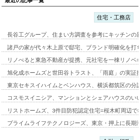
最近の記事一覧
住宅・工務店
長谷工グループ、住まい方調査を参考にキッチンの
諸戸の家が代々木上原で邸宅、ブランド明確化を打
リノべると東急不動産が提携、元社宅を一棟リノベ
旭化成ホームズと世田谷トラスト、「雨庭」の実証
東京セキスイハイムとベンハウス、横浜都筑区の分
コスモスイニシア、マンションとシェアハウスのい
リストホームズ、3件目防犯認定住宅=桜木町周辺で
プライムライフテクノロジーズ、東京・押上に長期