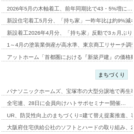
2026年5月の木軸着工、前年同期比で43・5%増に…
新設住宅着工5月分、「持ち家」一昨年比は約9%減=
新設着工2026年4月分、「持ち家」反動で3ヵ月ぶ
1～4月の塗装業倒産が高水準、東京商工リサーチ調
アットホーム「首都圏における『新築戸建』の価格
まちづくり
パナソニックホームズ、宝塚市の大型分譲地で再生
全宅連、28日に会員向けハトサポセミナー開催…
UR、防災性向上のまちづくり=建て替え提案推進、
大阪府住宅供給公社のソフトとハードの取り組み、2