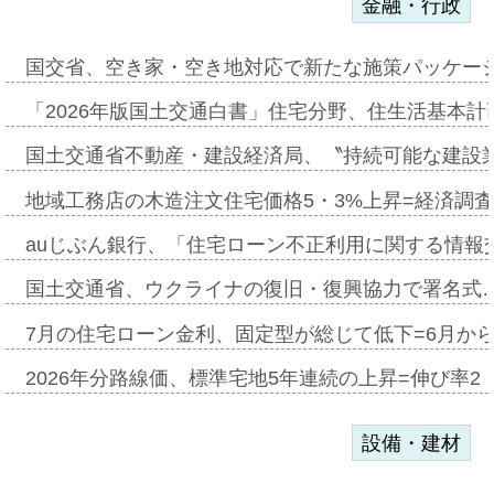
金融・行政
国交省、空き家・空き地対応で新たな施策パッケー
「2026年版国土交通白書」住宅分野、住生活基本計
国土交通省不動産・建設経済局、〝持続可能な建設
地域工務店の木造注文住宅価格5・3%上昇=経済調
auじぶん銀行、「住宅ローン不正利用に関する情報
国土交通省、ウクライナの復旧・復興協力で署名式
7月の住宅ローン金利、固定型が総じて低下=6月か
2026年分路線価、標準宅地5年連続の上昇=伸び率2・
設備・建材