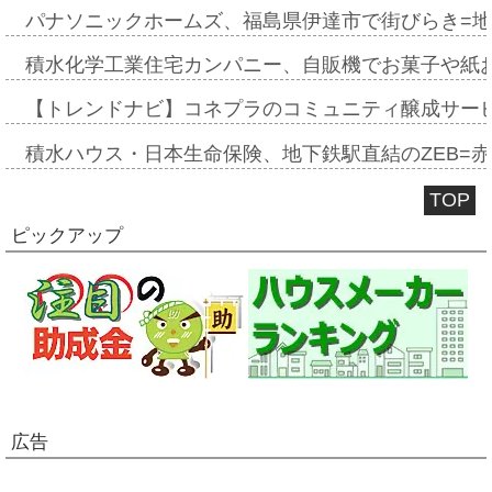
パナソニックホームズ、福島県伊達市で街びらき=
積水化学工業住宅カンパニー、自販機でお菓子や紙
【トレンドナビ】コネプラのコミュニティ醸成サー
積水ハウス・日本生命保険、地下鉄駅直結のZEB=赤坂
TOP
ピックアップ
広告