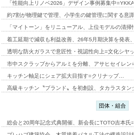
「性能向上リノベ2026」デザイン事例募集中=YKKA
約7割が物理鍵で管理、小学生の鍵管理に関する意識調査
「マイトーン」をリニューアル、上位モデルの清掃
着工延期で減収も利益改善、26年5月期決算を発表
透明な防火ガラスで意匠性・視認性向上=文化シヤ
市中スクラップからアルミを分離、アサヒセイレン
キッチン軸足にシェア拡大目指す=クリナップ…
高級キッチン〝ブランド〟を初創設、タカラスタン
団体・組合
総会と20周年記念式典開催、新会長にTOTO吉本氏
プレハブ建築協会、木質接着パネル工法の構造設計