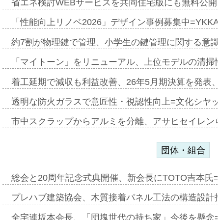
省エネ検討WEBサービスを共同住宅版にも無料公開、
「性能向上リノベ2026」デザイン事例募集中=YKKA
約7割が物理鍵で管理、小学生の鍵管理に関する意識調査
「マイトーン」をリニューアル、上位モデルの清掃
着工延期で減収も利益改善、26年5月期決算を発表
透明な防火ガラスで意匠性・視認性向上=文化シヤ
市中スクラップからアルミを分離、アサヒセイレン
団体・組合
総会と20周年記念式典開催、新会長にTOTO吉本氏
プレハブ建築協会、木質接着パネル工法の構造設計
全宅連坂本会長、「団塊世代の持ち家」今後を懸念