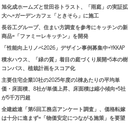
旭化成ホームズと世田谷トラスト、「雨庭」の実証拡
大へ=ガーデンカフェ「ときそら」に施工
長谷工グループ、住まい方調査を参考にキッチンの新
商品=「ファミーレキッチン」を開発
「性能向上リノベ2026」デザイン事例募集中=YKKAP
積水ハウス、「緑の質」着目の庭づくり展開=5本の樹
コンパス、植栽計画をスコア化
主要住宅企業10社の2025年度の1棟あたりの平均単
価・床面積、8社が単価上昇、床面積は縮小傾向=5社
が5千万円超
全建総連「第6回工務店アンケート調査」、価格転嫁
は十分に進まず=「物価安定につながる施策」を要望