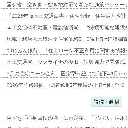
国交省、空き家・空き地対応で新たな施策パッケー
「2026年版国土交通白書」住宅分野、住生活基本計
国土交通省不動産・建設経済局、〝持続可能な建設
地域工務店の木造注文住宅価格5・3%上昇=経済調
auじぶん銀行、「住宅ローン不正利用に関する情報
国土交通省、ウクライナの復旧・復興協力で署名式
7月の住宅ローン金利、固定型が総じて低下=6月か
2026年分路線価、標準宅地5年連続の上昇=伸び率2・
設備・建材
浴室を「心身回復の場」に再定義、「ビバス」活用し