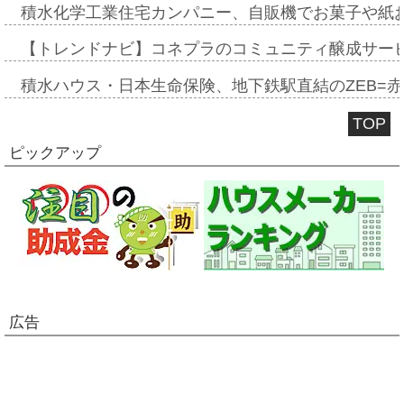
積水化学工業住宅カンパニー、自販機でお菓子や紙
【トレンドナビ】コネプラのコミュニティ醸成サー
積水ハウス・日本生命保険、地下鉄駅直結のZEB=赤坂
TOP
ピックアップ
広告