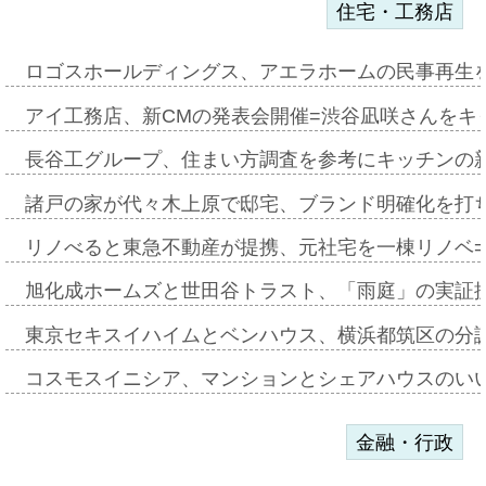
住宅・工務店
ロゴスホールディングス、アエラホームの民事再生
アイ工務店、新CMの発表会開催=渋谷凪咲さんをキ
長谷工グループ、住まい方調査を参考にキッチンの
諸戸の家が代々木上原で邸宅、ブランド明確化を打
リノべると東急不動産が提携、元社宅を一棟リノベ
旭化成ホームズと世田谷トラスト、「雨庭」の実証
東京セキスイハイムとベンハウス、横浜都筑区の分
コスモスイニシア、マンションとシェアハウスのい
金融・行政