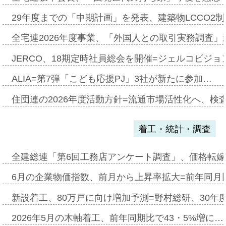
29年度までの「中期計画」を発表、建築物LCCO2
全宅連2026年度事業、「外国人との取引実務調査」新
JERCO、18期定時社員総会を開催=ジェルコビジョン
ALIA=第7弾「こども応援PJ」3社が新たに参加…
住団連の2026年度活動方針=流通市場活性化へ、検
着工・統計・調査
全建総連「第6回工務店アンケート調査」、価格転嫁
6月の企業物価指数、前月から上昇率拡大=前年同月比
新設着工、80万戸に向け増加予測=野村総研、30年
2026年5月の木軸着工、前年同期比で43・5%増に…