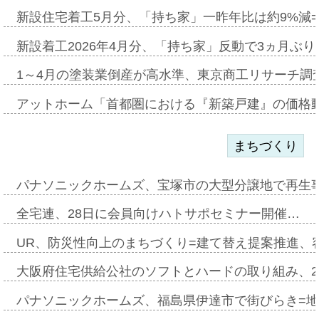
新設住宅着工5月分、「持ち家」一昨年比は約9%減=
新設着工2026年4月分、「持ち家」反動で3ヵ月ぶ
1～4月の塗装業倒産が高水準、東京商工リサーチ調
アットホーム「首都圏における『新築戸建』の価格
まちづくり
パナソニックホームズ、宝塚市の大型分譲地で再生
全宅連、28日に会員向けハトサポセミナー開催…
UR、防災性向上のまちづくり=建て替え提案推進、
大阪府住宅供給公社のソフトとハードの取り組み、2
パナソニックホームズ、福島県伊達市で街びらき=