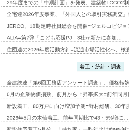
29年度までの「中期計画」を発表、建築物LCCO2
全宅連2026年度事業、「外国人との取引実務調査」新
JERCO、18期定時社員総会を開催=ジェルコビジョン
ALIA=第7弾「こども応援PJ」3社が新たに参加…
住団連の2026年度活動方針=流通市場活性化へ、検
着工・統計・調査
全建総連「第6回工務店アンケート調査」、価格転嫁
6月の企業物価指数、前月から上昇率拡大=前年同月比
新設着工、80万戸に向け増加予測=野村総研、30年
2026年5月の木軸着工、前年同期比で43・5%増に…
新設住宅着工5月分、「持ち家」一昨年比は約9%減=