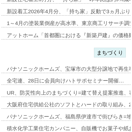
新設着工2026年4月分、「持ち家」反動で3ヵ月ぶ
1～4月の塗装業倒産が高水準、東京商工リサーチ調
アットホーム「首都圏における『新築戸建』の価格
まちづくり
パナソニックホームズ、宝塚市の大型分譲地で再生
全宅連、28日に会員向けハトサポセミナー開催…
UR、防災性向上のまちづくり=建て替え提案推進、
大阪府住宅供給公社のソフトとハードの取り組み、2
パナソニックホームズ、福島県伊達市で街びらき=
積水化学工業住宅カンパニー、自販機でお菓子や紙