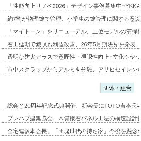
「性能向上リノベ2026」デザイン事例募集中=YKKA
約7割が物理鍵で管理、小学生の鍵管理に関する意識調査
「マイトーン」をリニューアル、上位モデルの清掃
着工延期で減収も利益改善、26年5月期決算を発表
透明な防火ガラスで意匠性・視認性向上=文化シヤ
市中スクラップからアルミを分離、アサヒセイレン
団体・組合
総会と20周年記念式典開催、新会長にTOTO吉本氏
プレハブ建築協会、木質接着パネル工法の構造設計
全宅連坂本会長、「団塊世代の持ち家」今後を懸念