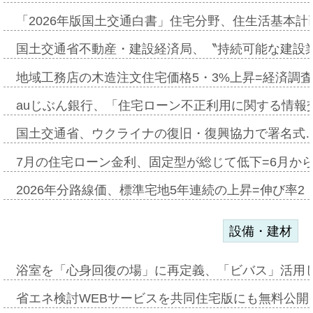
「2026年版国土交通白書」住宅分野、住生活基本計
国土交通省不動産・建設経済局、〝持続可能な建設
地域工務店の木造注文住宅価格5・3%上昇=経済調
auじぶん銀行、「住宅ローン不正利用に関する情報
国土交通省、ウクライナの復旧・復興協力で署名式
7月の住宅ローン金利、固定型が総じて低下=6月か
2026年分路線価、標準宅地5年連続の上昇=伸び率2・
設備・建材
浴室を「心身回復の場」に再定義、「ビバス」活用し
省エネ検討WEBサービスを共同住宅版にも無料公開、