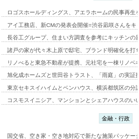
ロゴスホールディングス、アエラホームの民事再生
アイ工務店、新CMの発表会開催=渋谷凪咲さんをキ
長谷工グループ、住まい方調査を参考にキッチンの
諸戸の家が代々木上原で邸宅、ブランド明確化を打
リノべると東急不動産が提携、元社宅を一棟リノベ
旭化成ホームズと世田谷トラスト、「雨庭」の実証
東京セキスイハイムとベンハウス、横浜都筑区の分
コスモスイニシア、マンションとシェアハウスのい
金融・行政
国交省、空き家・空き地対応で新たな施策パッケー