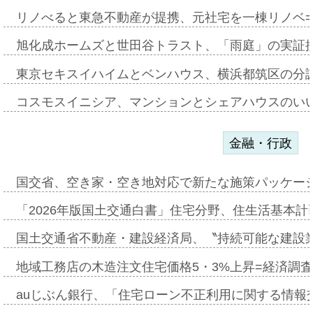
リノべると東急不動産が提携、元社宅を一棟リノベ
旭化成ホームズと世田谷トラスト、「雨庭」の実証
東京セキスイハイムとベンハウス、横浜都筑区の分
コスモスイニシア、マンションとシェアハウスのい
金融・行政
国交省、空き家・空き地対応で新たな施策パッケー
「2026年版国土交通白書」住宅分野、住生活基本計
国土交通省不動産・建設経済局、〝持続可能な建設
地域工務店の木造注文住宅価格5・3%上昇=経済調
auじぶん銀行、「住宅ローン不正利用に関する情報