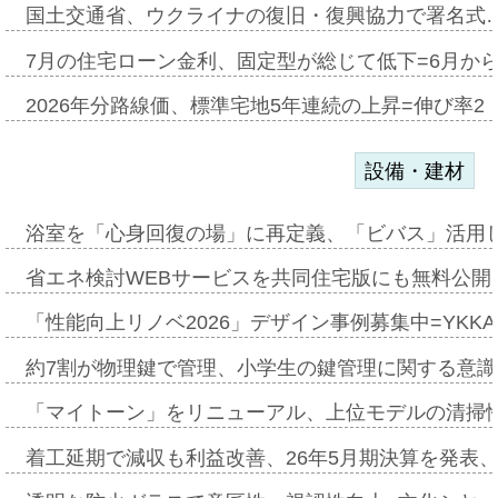
国土交通省、ウクライナの復旧・復興協力で署名式
7月の住宅ローン金利、固定型が総じて低下=6月か
2026年分路線価、標準宅地5年連続の上昇=伸び率2・
設備・建材
浴室を「心身回復の場」に再定義、「ビバス」活用し
省エネ検討WEBサービスを共同住宅版にも無料公開、
「性能向上リノベ2026」デザイン事例募集中=YKKA
約7割が物理鍵で管理、小学生の鍵管理に関する意識調査
「マイトーン」をリニューアル、上位モデルの清掃
着工延期で減収も利益改善、26年5月期決算を発表