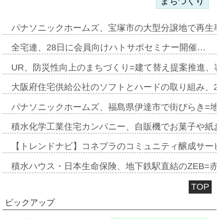
まちづくり
パナソニックホームズ、宝塚市の大型分譲地で再生
全宅連、28日に会員向けハトサポセミナー開催…
UR、防災性向上のまちづくり=建て替え提案推進、
大阪府住宅供給公社のソフトとハードの取り組み、2
パナソニックホームズ、福島県伊達市で街びらき=
積水化学工業住宅カンパニー、自販機でお菓子や紙
【トレンドナビ】コネプラのコミュニティ醸成サー
積水ハウス・日本生命保険、地下鉄駅直結のZEB=赤坂
TOP
ピックアップ