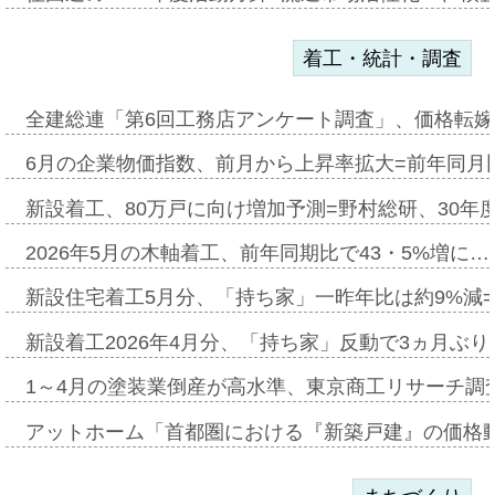
着工・統計・調査
全建総連「第6回工務店アンケート調査」、価格転嫁
6月の企業物価指数、前月から上昇率拡大=前年同月比
新設着工、80万戸に向け増加予測=野村総研、30年
2026年5月の木軸着工、前年同期比で43・5%増に…
新設住宅着工5月分、「持ち家」一昨年比は約9%減=
新設着工2026年4月分、「持ち家」反動で3ヵ月ぶ
1～4月の塗装業倒産が高水準、東京商工リサーチ調
アットホーム「首都圏における『新築戸建』の価格