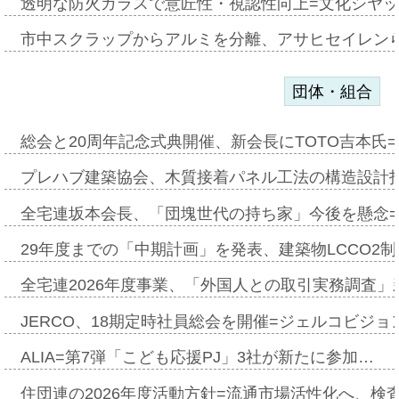
透明な防火ガラスで意匠性・視認性向上=文化シヤ
市中スクラップからアルミを分離、アサヒセイレン
団体・組合
総会と20周年記念式典開催、新会長にTOTO吉本氏
プレハブ建築協会、木質接着パネル工法の構造設計
全宅連坂本会長、「団塊世代の持ち家」今後を懸念
29年度までの「中期計画」を発表、建築物LCCO2
全宅連2026年度事業、「外国人との取引実務調査」新
JERCO、18期定時社員総会を開催=ジェルコビジョン
ALIA=第7弾「こども応援PJ」3社が新たに参加…
住団連の2026年度活動方針=流通市場活性化へ、検