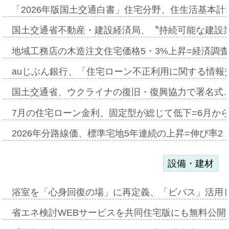
「2026年版国土交通白書」住宅分野、住生活基本計
国土交通省不動産・建設経済局、〝持続可能な建設
地域工務店の木造注文住宅価格5・3%上昇=経済調
auじぶん銀行、「住宅ローン不正利用に関する情報
国土交通省、ウクライナの復旧・復興協力で署名式
7月の住宅ローン金利、固定型が総じて低下=6月か
2026年分路線価、標準宅地5年連続の上昇=伸び率2・
設備・建材
浴室を「心身回復の場」に再定義、「ビバス」活用し
省エネ検討WEBサービスを共同住宅版にも無料公開、