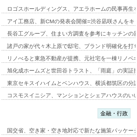
ロゴスホールディングス、アエラホームの民事再生
アイ工務店、新CMの発表会開催=渋谷凪咲さんをキ
長谷工グループ、住まい方調査を参考にキッチンの
諸戸の家が代々木上原で邸宅、ブランド明確化を打
リノべると東急不動産が提携、元社宅を一棟リノベ
旭化成ホームズと世田谷トラスト、「雨庭」の実証
東京セキスイハイムとベンハウス、横浜都筑区の分
コスモスイニシア、マンションとシェアハウスのい
金融・行政
国交省、空き家・空き地対応で新たな施策パッケー