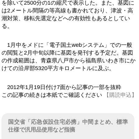
を除いて2500分の1の縮尺で表示した。また、基図に
は2メートル間隔の等高線も書かれており、津波・高
潮対策、移転先選定などへの有効性もあるとしてい
る。
1月中をメドに「電子国土webシステム」での一般
の閲覧と2月中旬以降に基図を発刊する予定だ。基図
の作成範囲は、青森県八戸市から福島県いわき市にか
けての沿岸部5320平方キロメートルに及ぶ。
2012年1月19日付け7面から記事の一部を抜粋
この記事の続きは本紙でご確認ください
【購読申込】
国交省「応急仮設住宅必携」中間まとめ、標準
仕様で汎用品使用など指摘