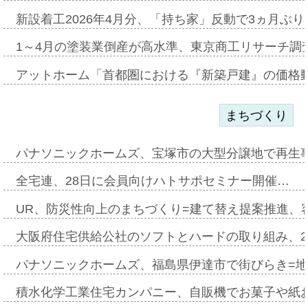
新設着工2026年4月分、「持ち家」反動で3ヵ月ぶ
1～4月の塗装業倒産が高水準、東京商工リサーチ調
アットホーム「首都圏における『新築戸建』の価格
まちづくり
パナソニックホームズ、宝塚市の大型分譲地で再生
全宅連、28日に会員向けハトサポセミナー開催…
UR、防災性向上のまちづくり=建て替え提案推進、
大阪府住宅供給公社のソフトとハードの取り組み、2
パナソニックホームズ、福島県伊達市で街びらき=
積水化学工業住宅カンパニー、自販機でお菓子や紙