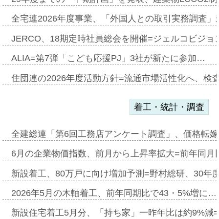
全宅連2026年度事業、「外国人との取引実務調査」新
JERCO、18期定時社員総会を開催=ジェルコビジョン
ALIA=第7弾「こども応援PJ」3社が新たに参加…
住団連の2026年度活動方針=流通市場活性化へ、検
着工・統計・調査
全建総連「第6回工務店アンケート調査」、価格転嫁
6月の企業物価指数、前月から上昇率拡大=前年同月比
新設着工、80万戸に向け増加予測=野村総研、30年
2026年5月の木軸着工、前年同期比で43・5%増に…
新設住宅着工5月分、「持ち家」一昨年比は約9%減=