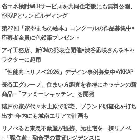
省エネ検討WEBサービスを共同住宅版にも無料公開、
YKKAPとワンビルディング
第22回「家やまちの絵本」コンクールの作品募集中=
応募者全員に色鉛筆プレゼント
アイ工務店、新CMの発表会開催=渋谷凪咲さんをキャ
ラクターに起用
「性能向上リノベ2026」デザイン事例募集中=YKKAP
長谷工グループ、住まい方調査を参考にキッチンの新
商品=「ファミーレキッチン」を開発
諸戸の家が代々木上原で邸宅、ブランド明確化を打ち
出す=年内にも城南エリアで計画も
リノべると東急不動産が提携、元社宅を一棟リノベ
=「職住遊」融合型の賃貸レジデンスに