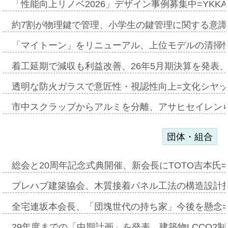
「性能向上リノベ2026」デザイン事例募集中=YKKA
約7割が物理鍵で管理、小学生の鍵管理に関する意識調査
「マイトーン」をリニューアル、上位モデルの清掃
着工延期で減収も利益改善、26年5月期決算を発表
透明な防火ガラスで意匠性・視認性向上=文化シヤ
市中スクラップからアルミを分離、アサヒセイレン
団体・組合
総会と20周年記念式典開催、新会長にTOTO吉本氏
プレハブ建築協会、木質接着パネル工法の構造設計
全宅連坂本会長、「団塊世代の持ち家」今後を懸念
29年度までの「中期計画」を発表、建築物LCCO2