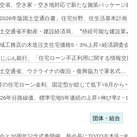
協業=お互…
交省、空き家・空き地対応で新たな施策パッケージ始動
のコリビング…
2026年版国土交通白書」住宅分野、住生活基本計画を
ある2階建…
土交通省不動産・建設経済局、〝持続可能な建設業〟の
第1弾が開…
域工務店の木造注文住宅価格5・3%上昇=経済調査会「
、植栽計画…
uじぶん銀行、「住宅ローン不正利用に関する情報交換協
原市内で…
土交通省、ウクライナの復旧・復興協力で署名式…
メートルの…
月の住宅ローン金利、固定型が総じて低下=6月から一転
を集約し技…
026年分路線価、標準宅地5年連続の上昇=伸び率2・9%
団体・組合
e…
会と20周年記念式典開催、新会長にTOTO吉本氏=光触