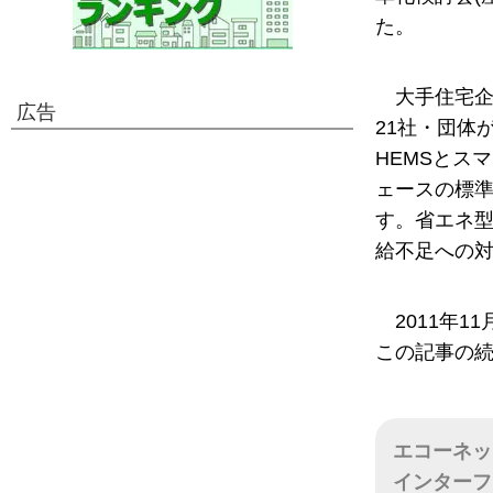
た。
大手住宅
広告
21社・団体
HEMSとス
ェースの標
す。省エネ
給不足への
2011年
この記事の
エコーネッ
インターフ