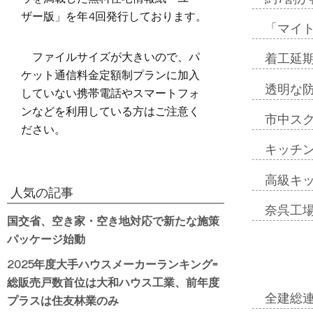
ザー版」を年4回発行しております。
「マイ
ファイルサイズが大きいので、パ
着工延期
ケット通信料金定額制プランに加入
透明な
していない携帯電話やスマートフォ
ンなどを利用している方はご注意く
市中ス
ださい。
キッチ
高級キ
人気の記事
奈呉工
国交省、空き家・空き地対応で新たな施策
パッケージ始動
2025年度大手ハウスメーカーランキング=
総販売戸数首位は大和ハウス工業、前年度
プラスは住友林業のみ
全建総