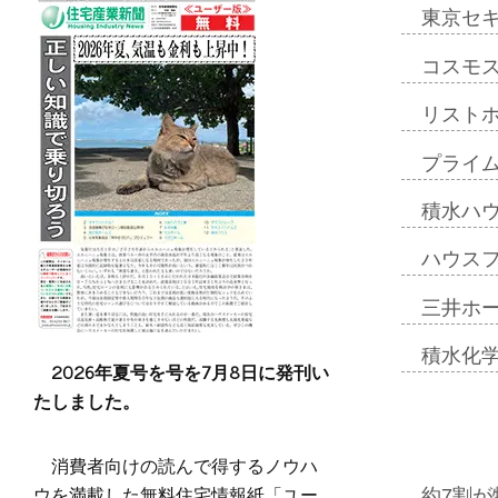
東京セ
コスモ
リスト
プライ
積水ハ
ハウス
三井ホ
積水化
2026年夏号を号を7月8日に発刊い
たしました。
消費者向けの読んで得するノウハ
ウを満載した無料住宅情報紙「ユー
約7割が