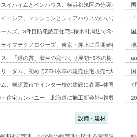
キスイハイムとベンハウス、横浜都筑区の分譲地開発で初
国
スイニシア、マンションとシェアハウスのいいとこどり
「
ホームズ、3件目防犯認定住宅=桜木町周辺で希少価値の
国
ムライフテクノロジーズ、東京・押上に長期滞在型ホテル
地
ウス、「緑の質」着目の庭づくり展開=5本の樹コンパス
a
フリーダム、初めてZEH水準の建売住宅販売=大阪府柏
国
ーム、横須賀市でインター校の建設に参画=体育館で28
7
学・住宅カンパニー、北海道に施工新会社=複数社の職人
2
設備・建材
物理鍵で管理、小学生の鍵管理に関する意識調査=Natur
総