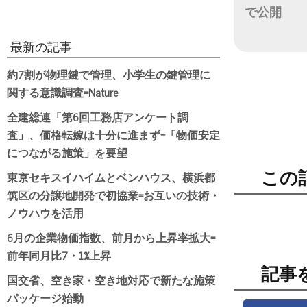
で公開
日付
最新の記事
約7割が物理鍵で管理、小学生の鍵管理に
関する意識調査=Nature
全建総連「第6回工務店アンケート調
査」、価格転嫁は十分に進まず=「物価安定
につながる施策」を要望
東京セキスイハイムとベンハウス、横浜都
この
筑区の分譲地開発で初協業=お互いの技術・
ノウハウを活用
6月の企業物価指数、前月から上昇率拡大=
前年同月比7・1%上昇
記事
国交省、空き家・空き地対応で新たな施策
パッケージ始動