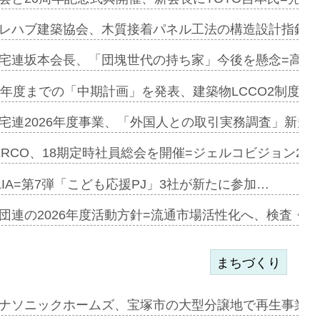
加=リンナ…
レハブ建築協会、木質接着パネル工法の構造設計指針を
見込む=…
宅連坂本会長、「団塊世代の持ち家」今後を懸念=高齢
9年度までの「中期計画」を発表、建築物LCCO2制度へ
開始=三協…
宅連2026年度事業、「外国人との取引実務調査」新規に
ERCO、18期定時社員総会を開催=ジェルコビジョン203
築分譲M専用…
LIA=第7弾「こども応援PJ」3社が新たに参加…
団連の2026年度活動方針=流通市場活性化へ、検査・
まちづくり
まず=「物…
ナソニックホームズ、宝塚市の大型分譲地で再生事業を