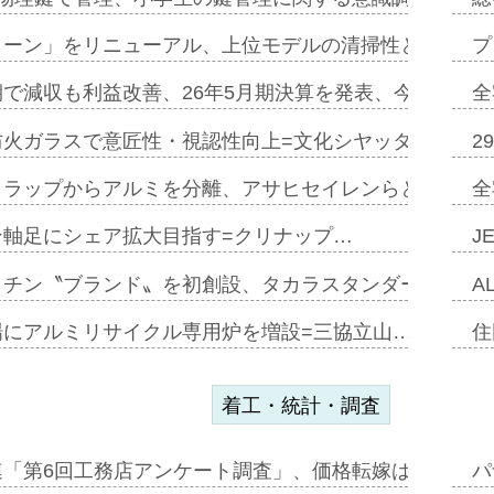
トーン」をリニューアル、上位モデルの清掃性と安全性追
プ
で減収も利益改善、26年5月期決算を発表、今期は増収
全
防火ガラスで意匠性・視認性向上=文化シヤッター…
2
クラップからアルミを分離、アサヒセイレンらと協働開発
全
ン軸足にシェア拡大目指す=クリナップ…
J
ッチン〝ブランド〟を初創設、タカラスタンダードが新
A
場にアルミリサイクル専用炉を増設=三協立山…
住
着工・統計・調査
連「第6回工務店アンケート調査」、価格転嫁は十分に進
パ