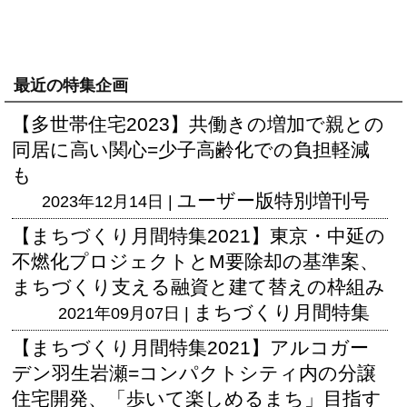
最近の特集企画
【多世帯住宅2023】共働きの増加で親との
同居に高い関心=少子高齢化での負担軽減
も
ユーザー版
特別増刊号
2023年12月14日 |
【まちづくり月間特集2021】東京・中延の
不燃化プロジェクトとM要除却の基準案、
まちづくり支える融資と建て替えの枠組み
まちづくり月間特集
2021年09月07日 |
【まちづくり月間特集2021】アルコガー
デン羽生岩瀬=コンパクトシティ内の分譲
住宅開発、「歩いて楽しめるまち」目指す