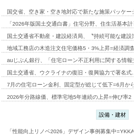
国交省、空き家・空き地対応で新たな施策パッケー
「2026年版国土交通白書」住宅分野、住生活基本計
国土交通省不動産・建設経済局、〝持続可能な建設
地域工務店の木造注文住宅価格5・3%上昇=経済調
auじぶん銀行、「住宅ローン不正利用に関する情報
国土交通省、ウクライナの復旧・復興協力で署名式
7月の住宅ローン金利、固定型が総じて低下=6月か
2026年分路線価、標準宅地5年連続の上昇=伸び率2・
設備・建材
「性能向上リノベ2026」デザイン事例募集中=YKKA