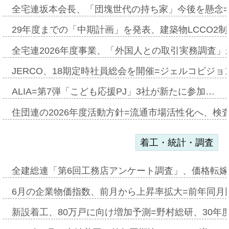
全宅連坂本会長、「団塊世代の持ち家」今後を懸念
29年度までの「中期計画」を発表、建築物LCCO2
全宅連2026年度事業、「外国人との取引実務調査」新
JERCO、18期定時社員総会を開催=ジェルコビジョン
ALIA=第7弾「こども応援PJ」3社が新たに参加…
住団連の2026年度活動方針=流通市場活性化へ、検
着工・統計・調査
全建総連「第6回工務店アンケート調査」、価格転嫁
6月の企業物価指数、前月から上昇率拡大=前年同月比
新設着工、80万戸に向け増加予測=野村総研、30年