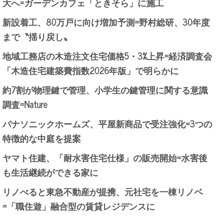
大へ=ガーデンカフェ「ときそら」に施工
新設着工、80万戸に向け増加予測=野村総研、30年度
まで〝揺り戻し〟
地域工務店の木造注文住宅価格5・3%上昇=経済調査会
「木造住宅建築費指数2026年版」で明らかに
約7割が物理鍵で管理、小学生の鍵管理に関する意識
調査=Nature
パナソニックホームズ、平屋新商品で受注強化=3つの
特徴的な中庭を提案
ヤマト住建、「耐水害住宅仕様」の販売開始=水害後
も生活継続ができる家に
リノべると東急不動産が提携、元社宅を一棟リノベ
=「職住遊」融合型の賃貸レジデンスに