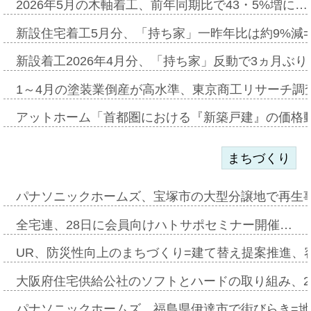
2026年5月の木軸着工、前年同期比で43・5%増に…
新設住宅着工5月分、「持ち家」一昨年比は約9%減=
新設着工2026年4月分、「持ち家」反動で3ヵ月ぶ
1～4月の塗装業倒産が高水準、東京商工リサーチ調
アットホーム「首都圏における『新築戸建』の価格
まちづくり
パナソニックホームズ、宝塚市の大型分譲地で再生
全宅連、28日に会員向けハトサポセミナー開催…
UR、防災性向上のまちづくり=建て替え提案推進、
大阪府住宅供給公社のソフトとハードの取り組み、2
パナソニックホームズ、福島県伊達市で街びらき=