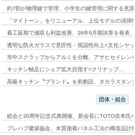
約7割が物理鍵で管理、小学生の鍵管理に関する意識調査
「マイトーン」をリニューアル、上位モデルの清掃
着工延期で減収も利益改善、26年5月期決算を発表
透明な防火ガラスで意匠性・視認性向上=文化シヤ
市中スクラップからアルミを分離、アサヒセイレン
キッチン軸足にシェア拡大目指す=クリナップ…
高級キッチン〝ブランド〟を初創設、タカラスタン
団体・組合
総会と20周年記念式典開催、新会長にTOTO吉本氏
プレハブ建築協会、木質接着パネル工法の構造設計