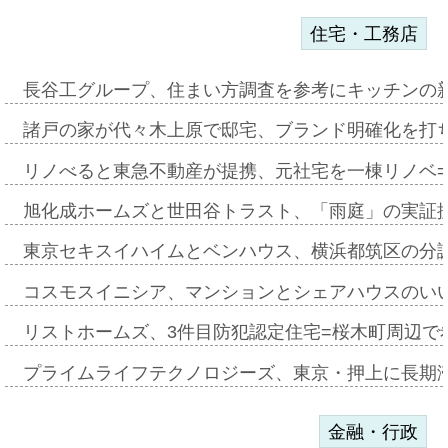
住宅・工務店
長谷工グループ、住まい方調査を参考にキッチンの
諸戸の家が代々木上原で邸宅、ブランド明確化を打
リノべると東急不動産が提携、元社宅を一棟リノベ
旭化成ホームズと世田谷トラスト、「雨庭」の実証
東京セキスイハイムとベンハウス、横浜都筑区の分
コスモスイニシア、マンションとシェアハウスのい
リストホームズ、3件目防犯認定住宅=桜木町周辺で
プライムライフテクノロジーズ、東京・押上に長期
金融・行政