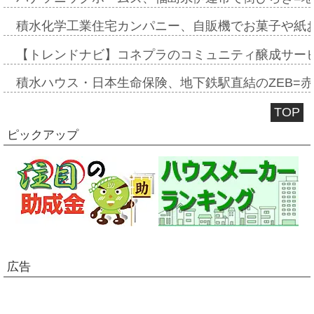
積水化学工業住宅カンパニー、自販機でお菓子や紙
【トレンドナビ】コネプラのコミュニティ醸成サー
積水ハウス・日本生命保険、地下鉄駅直結のZEB=赤坂
TOP
ピックアップ
広告