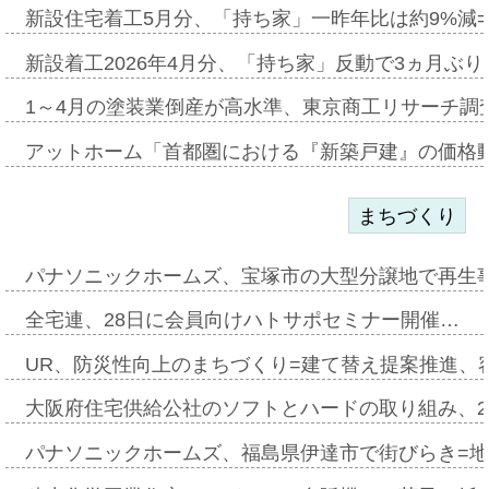
新設住宅着工5月分、「持ち家」一昨年比は約9%減=
新設着工2026年4月分、「持ち家」反動で3ヵ月ぶ
1～4月の塗装業倒産が高水準、東京商工リサーチ調
アットホーム「首都圏における『新築戸建』の価格
まちづくり
パナソニックホームズ、宝塚市の大型分譲地で再生
全宅連、28日に会員向けハトサポセミナー開催…
UR、防災性向上のまちづくり=建て替え提案推進、
大阪府住宅供給公社のソフトとハードの取り組み、2
パナソニックホームズ、福島県伊達市で街びらき=