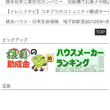
積水化学工業住宅カンパニー、自販機でお菓子や紙
【トレンドナビ】コネプラのコミュニティ醸成サー
積水ハウス・日本生命保険、地下鉄駅直結のZEB=赤坂
TOP
ピックアップ
広告