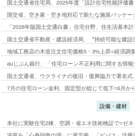
国土交通省住宅局、2025年度「設計住宅性能評価
国交省、空き家・空き地対応で新たな施策パッケー
「2026年版国土交通白書」住宅分野、住生活基本計
国土交通省不動産・建設経済局、〝持続可能な建設
地域工務店の木造注文住宅価格5・3%上昇=経済調
auじぶん銀行、「住宅ローン不正利用に関する情報
国土交通省、ウクライナの復旧・復興協力で署名式
7月の住宅ローン金利、固定型が総じて低下=6月か
設備・建材
本社に実験住宅2棟、空調・省エネ技術検証で=ゼネ
浴室を「心身回復の場」に再定義、「ビバス」活用し