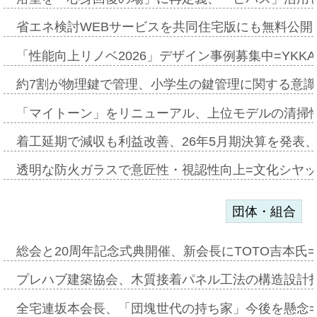
省エネ検討WEBサービスを共同住宅版にも無料公開、
「性能向上リノベ2026」デザイン事例募集中=YKKA
約7割が物理鍵で管理、小学生の鍵管理に関する意識調査
「マイトーン」をリニューアル、上位モデルの清掃
着工延期で減収も利益改善、26年5月期決算を発表
透明な防火ガラスで意匠性・視認性向上=文化シヤ
団体・組合
総会と20周年記念式典開催、新会長にTOTO吉本氏
プレハブ建築協会、木質接着パネル工法の構造設計
全宅連坂本会長、「団塊世代の持ち家」今後を懸念