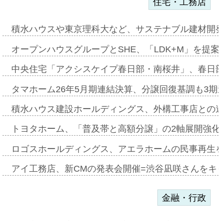
住宅・工務店
積水ハウスや東京理科大など、サステナブル建材開
オープンハウスグループとSHE、「LDK+M」を提
中央住宅「アクシスケイプ春日部・南桜井」、春日
タマホーム26年5月期連結決算、分譲回復基調も3
積水ハウス建設ホールディングス、外構工事店との
トヨタホーム、「普及帯と高額分譲」の2軸展開強化
ロゴスホールディングス、アエラホームの民事再生
アイ工務店、新CMの発表会開催=渋谷凪咲さんをキ
金融・行政