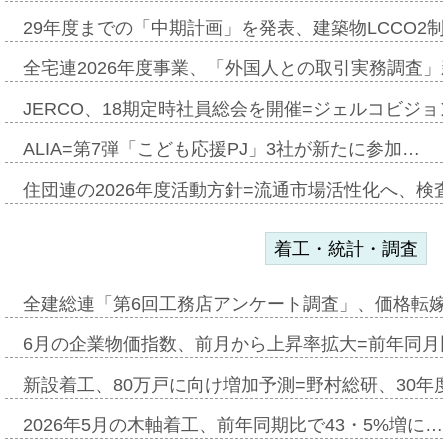
29年度までの「中期計画」を発表、建築物LCCO2
全宅連2026年度事業、「外国人との取引実務調査」新
JERCO、18期定時社員総会を開催=ジェルコビジョン
ALIA=第7弾「こども応援PJ」3社が新たに参加…
住団連の2026年度活動方針=流通市場活性化へ、検
着工・統計・調査
全建総連「第6回工務店アンケート調査」、価格転嫁
6月の企業物価指数、前月から上昇率拡大=前年同月比
新設着工、80万戸に向け増加予測=野村総研、30年
2026年5月の木軸着工、前年同期比で43・5%増に…