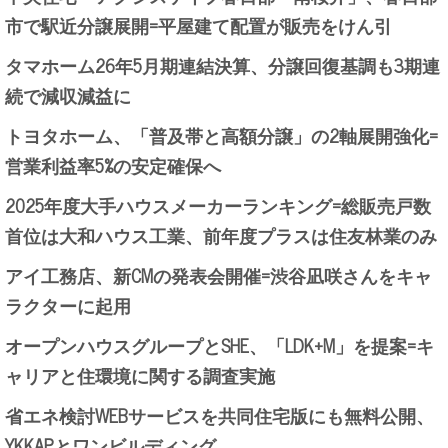
市で駅近分譲展開=平屋建て配置が販売をけん引
タマホーム26年5月期連結決算、分譲回復基調も3期連
続で減収減益に
トヨタホーム、「普及帯と高額分譲」の2軸展開強化=
営業利益率5%の安定確保へ
2025年度大手ハウスメーカーランキング=総販売戸数
首位は大和ハウス工業、前年度プラスは住友林業のみ
アイ工務店、新CMの発表会開催=渋谷凪咲さんをキャ
ラクターに起用
オープンハウスグループとSHE、「LDK+M」を提案=キ
ャリアと住環境に関する調査実施
省エネ検討WEBサービスを共同住宅版にも無料公開、
YKKAPとワンビルディング