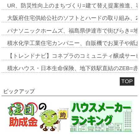
UR、防災性向上のまちづくり=建て替え提案推進、
大阪府住宅供給公社のソフトとハードの取り組み、2
パナソニックホームズ、福島県伊達市で街びらき=
積水化学工業住宅カンパニー、自販機でお菓子や紙
【トレンドナビ】コネプラのコミュニティ醸成サー
積水ハウス・日本生命保険、地下鉄駅直結のZEB=赤坂
TOP
ピックアップ