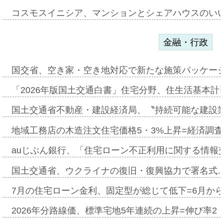
コスモスイニシア、マンションとシェアハウスのい
金融・行政
国交省、空き家・空き地対応で新たな施策パッケー
「2026年版国土交通白書」住宅分野、住生活基本計
国土交通省不動産・建設経済局、〝持続可能な建設
地域工務店の木造注文住宅価格5・3%上昇=経済調
auじぶん銀行、「住宅ローン不正利用に関する情報
国土交通省、ウクライナの復旧・復興協力で署名式
7月の住宅ローン金利、固定型が総じて低下=6月か
2026年分路線価、標準宅地5年連続の上昇=伸び率2・