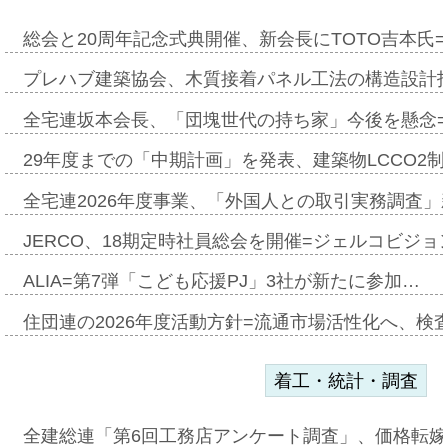
総会と20周年記念式典開催、新会長にTOTO吉本氏
プレハブ建築協会、木質接着パネル工法の構造設計
全宅連坂本会長、「団塊世代の持ち家」今後を懸念
29年度までの「中期計画」を発表、建築物LCCO2
全宅連2026年度事業、「外国人との取引実務調査」新
JERCO、18期定時社員総会を開催=ジェルコビジョン
ALIA=第7弾「こども応援PJ」3社が新たに参加…
住団連の2026年度活動方針=流通市場活性化へ、検
着工・統計・調査
全建総連「第6回工務店アンケート調査」、価格転嫁