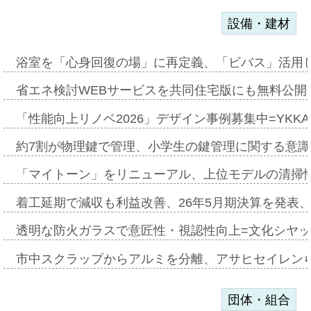
設備・建材
浴室を「心身回復の場」に再定義、「ビバス」活用し
省エネ検討WEBサービスを共同住宅版にも無料公開、
「性能向上リノベ2026」デザイン事例募集中=YKKA
約7割が物理鍵で管理、小学生の鍵管理に関する意識調査
「マイトーン」をリニューアル、上位モデルの清掃
着工延期で減収も利益改善、26年5月期決算を発表
透明な防火ガラスで意匠性・視認性向上=文化シヤ
市中スクラップからアルミを分離、アサヒセイレン
団体・組合