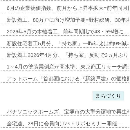
6月の企業物価指数、前月から上昇率拡大=前年同月比
新設着工、80万戸に向け増加予測=野村総研、30年
2026年5月の木軸着工、前年同期比で43・5%増に…
新設住宅着工5月分、「持ち家」一昨年比は約9%減=
新設着工2026年4月分、「持ち家」反動で3ヵ月ぶ
1～4月の塗装業倒産が高水準、東京商工リサーチ調
アットホーム「首都圏における『新築戸建』の価格
まちづくり
パナソニックホームズ、宝塚市の大型分譲地で再生
全宅連、28日に会員向けハトサポセミナー開催…