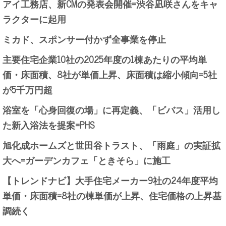
アイ工務店、新CMの発表会開催=渋谷凪咲さんをキャ
ラクターに起用
ミカド、スポンサー付かず全事業を停止
主要住宅企業10社の2025年度の1棟あたりの平均単
価・床面積、8社が単価上昇、床面積は縮小傾向=5社
が5千万円超
浴室を「心身回復の場」に再定義、「ビバス」活用し
た新入浴法を提案=PHS
旭化成ホームズと世田谷トラスト、「雨庭」の実証拡
大へ=ガーデンカフェ「ときそら」に施工
【トレンドナビ】大手住宅メーカー9社の24年度平均
単価・床面積=8社の棟単価が上昇、住宅価格の上昇基
調続く