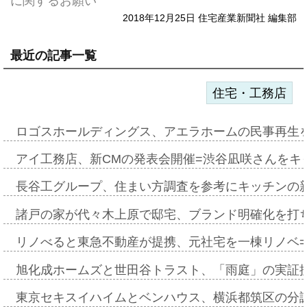
に関するお願い
2018年12月25日 住宅産業新聞社 編集部
最近の記事一覧
住宅・工務店
ロゴスホールディングス、アエラホームの民事再生
アイ工務店、新CMの発表会開催=渋谷凪咲さんをキ
長谷工グループ、住まい方調査を参考にキッチンの
諸戸の家が代々木上原で邸宅、ブランド明確化を打
リノべると東急不動産が提携、元社宅を一棟リノベ
旭化成ホームズと世田谷トラスト、「雨庭」の実証
東京セキスイハイムとベンハウス、横浜都筑区の分