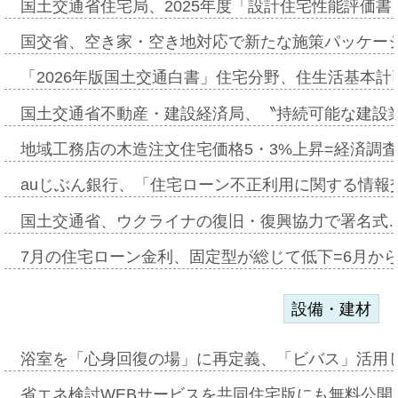
国土交通省住宅局、2025年度「設計住宅性能評価
国交省、空き家・空き地対応で新たな施策パッケー
「2026年版国土交通白書」住宅分野、住生活基本計
国土交通省不動産・建設経済局、〝持続可能な建設
地域工務店の木造注文住宅価格5・3%上昇=経済調
auじぶん銀行、「住宅ローン不正利用に関する情報
国土交通省、ウクライナの復旧・復興協力で署名式
7月の住宅ローン金利、固定型が総じて低下=6月か
設備・建材
浴室を「心身回復の場」に再定義、「ビバス」活用し
省エネ検討WEBサービスを共同住宅版にも無料公開、