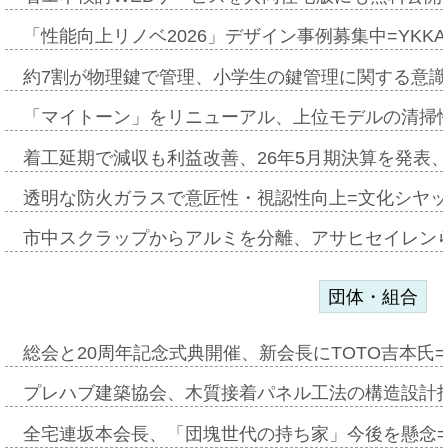
「性能向上リノベ2026」デザイン事例募集中=YKKA
約7割が物理鍵で管理、小学生の鍵管理に関する意識調査
「マイトーン」をリニューアル、上位モデルの清掃
着工延期で減収も利益改善、26年5月期決算を発表
透明な防火ガラスで意匠性・視認性向上=文化シヤ
市中スクラップからアルミを分離、アサヒセイレン
団体・組合
総会と20周年記念式典開催、新会長にTOTO吉本氏
プレハブ建築協会、木質接着パネル工法の構造設計
全宅連坂本会長、「団塊世代の持ち家」今後を懸念