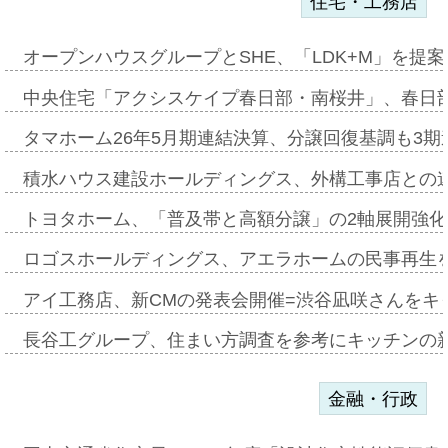
住宅・工務店
オープンハウスグループとSHE、「LDK+M」を提
中央住宅「アクシスケイプ春日部・南桜井」、春日
タマホーム26年5月期連結決算、分譲回復基調も3
積水ハウス建設ホールディングス、外構工事店との
トヨタホーム、「普及帯と高額分譲」の2軸展開強化
ロゴスホールディングス、アエラホームの民事再生
アイ工務店、新CMの発表会開催=渋谷凪咲さんをキ
長谷工グループ、住まい方調査を参考にキッチンの
金融・行政