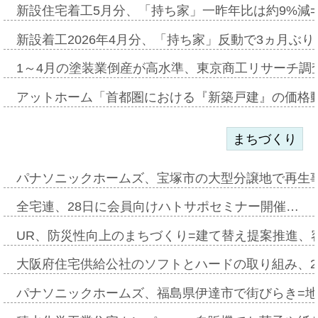
新設住宅着工5月分、「持ち家」一昨年比は約9%減=
新設着工2026年4月分、「持ち家」反動で3ヵ月ぶ
1～4月の塗装業倒産が高水準、東京商工リサーチ調
アットホーム「首都圏における『新築戸建』の価格
まちづくり
パナソニックホームズ、宝塚市の大型分譲地で再生
全宅連、28日に会員向けハトサポセミナー開催…
UR、防災性向上のまちづくり=建て替え提案推進、
大阪府住宅供給公社のソフトとハードの取り組み、2
パナソニックホームズ、福島県伊達市で街びらき=