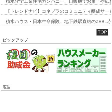
積水化学工業住宅カンパニー、自販機でお菓子や紙
【トレンドナビ】コネプラのコミュニティ醸成サー
積水ハウス・日本生命保険、地下鉄駅直結のZEB=赤坂
TOP
ピックアップ
広告