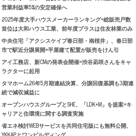
営業利益率5%の安定確保へ
2025年度大手ハウスメーカーランキング=総販売戸数
首位は大和ハウス工業、前年度プラスは住友林業のみ
中央住宅「アクシスケイプ春日部・南桜井」、春日部
市で駅近分譲展開=平屋建て配置が販売をけん引
アイ工務店、新CMの発表会開催=渋谷凪咲さんをキャ
ラクターに起用
タマホーム26年5月期連結決算、分譲回復基調も3期連
続で減収減益に
オープンハウスグループとSHE、「LDK+M」を提案=キ
ャリアと住環境に関する調査実施
省エネ検討WEBサービスを共同住宅版にも無料公開、
YKKAPとワンビルディング