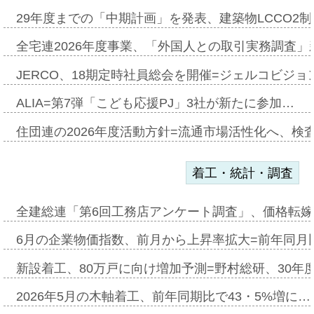
29年度までの「中期計画」を発表、建築物LCCO2
全宅連2026年度事業、「外国人との取引実務調査」新
JERCO、18期定時社員総会を開催=ジェルコビジョン
ALIA=第7弾「こども応援PJ」3社が新たに参加…
住団連の2026年度活動方針=流通市場活性化へ、検
着工・統計・調査
全建総連「第6回工務店アンケート調査」、価格転嫁
6月の企業物価指数、前月から上昇率拡大=前年同月比
新設着工、80万戸に向け増加予測=野村総研、30年
2026年5月の木軸着工、前年同期比で43・5%増に…