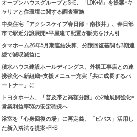
オープンハウスグループとSHE、「LDK+M」を提案=キ
ャリアと住環境に関する調査実施
中央住宅「アクシスケイプ春日部・南桜井」、春日部
市で駅近分譲展開=平屋建て配置が販売をけん引
タマホーム26年5月期連結決算、分譲回復基調も3期連
続で減収減益に
積水ハウス建設ホールディングス、外構工事店との連
携強化へ新組織=支援メニュー充実「共に成長するパ
ートナー」に
トヨタホーム、「普及帯と高額分譲」の2軸展開強化=
営業利益率5%の安定確保へ
浴室を「心身回復の場」に再定義、「ビバス」活用し
た新入浴法を提案=PHS