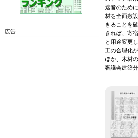
遮音のため
材を全面敷
きることを
広告
きれば、寄
と用途変更
工の合理化
ほか、木材
審議会建築分