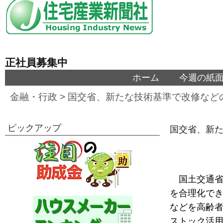
正社員募集中
ホーム
今週の紙
金融・行政
>
国交省、新たな技術基準で改修など
ピックアップ
国交省、新
国土交通
を合理化で
などを高齢
ストック活