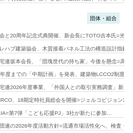
団体・組合
を提案=P…
会と20周年記念式典開催、新会長にTOTO吉本氏=光触
とワンビ…
レハブ建築協会、木質接着パネル工法の構造設計指針を
宅連坂本会長、「団塊世代の持ち家」今後を懸念=高齢
e…
9年度までの「中期計画」を発表、建築物LCCO2制度へ
加=リンナ…
宅連2026年度事業、「外国人との取引実務調査」新規に
見込む=…
ERCO、18期定時社員総会を開催=ジェルコビジョン203
LIA=第7弾「こども応援PJ」3社が新たに参加…
開始=三協…
団連の2026年度活動方針=流通市場活性化へ、検査・