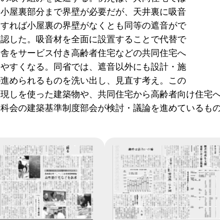
に小屋裏部分まで界壁が必要だが、天井裏に吸音
設すれば小屋裏の界壁がなくとも同等の遮音がで
確認した。吸音材を全面に設置することで代替で
宿舎をサービス付き高齢者住宅などの共同住宅へ
しやすくなる。同省では、遮音以外にも設計・施
が進められるものを洗い出し、見直す考え。この
の現しを使った建築物や、共同住宅から高齢者向け住宅
科会の建築基準制度部会が検討・議論を進めているもの