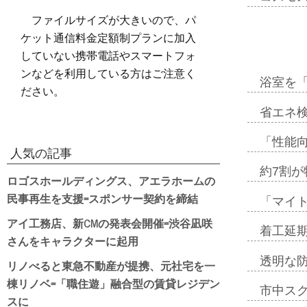
ファイルサイズが大きいので、パ
ケット通信料金定額制プランに加入
していない携帯電話やスマートフォ
ンなどを利用している方はご注意く
浴室を
ださい。
省エネ検
「性能向
人気の記事
約7割が
ロゴスホールディングス、アエラホームの
民事再生を支援=スポンサー契約を締結
「マイ
アイ工務店、新CMの発表会開催=渋谷凪咲
着工延期
さんをキャラクターに起用
透明な
リノべると東急不動産が提携、元社宅を一
棟リノベ=「職住遊」融合型の賃貸レジデン
市中ス
スに