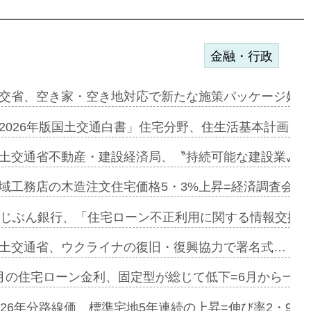
金融・行政
ンサー契約…
交省、空き家・空き地対応で新たな施策パッケージ始動
に起用…
2026年版国土交通白書」住宅分野、住生活基本計画を
ァミーレキ…
土交通省不動産・建設経済局、〝持続可能な建設業〟の
にも城南エ…
域工務店の木造注文住宅価格5・3%上昇=経済調査会「
融合型の賃…
uじぶん銀行、「住宅ローン不正利用に関する情報交換協
デンカフェ…
土交通省、ウクライナの復旧・復興協力で署名式…
協業=お互…
月の住宅ローン金利、固定型が総じて低下=6月から一転
のコリビング…
026年分路線価、標準宅地5年連続の上昇=伸び率2・9%