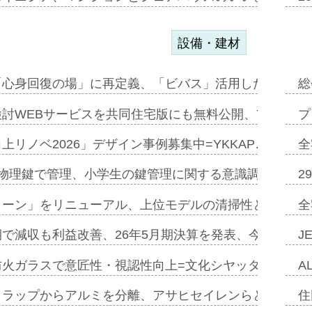
設備・建材
「心身回復の場」に再定義、「ビバス」活用した新入浴法
総
討WEBサービスを共同住宅版にも無料公開、YKKAP
プ
上リノベ2026」デザイン事例募集中=YKKAP…
全
物理鍵で管理、小学生の鍵管理に関する意識調査=Natur
2
トーン」をリニューアル、上位モデルの清掃性と安全性追
全
で減収も利益改善、26年5月期決算を発表、今期は増収
J
防火ガラスで意匠性・視認性向上=文化シヤッター…
A
クラップからアルミを分離、アサヒセイレンらと協働開発
住