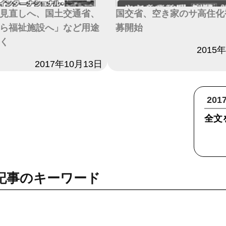
見直しへ、国土交通省、
国交省、空き家のサ高住化
ら福祉施設へ」など用途
募開始
く
日付
2015
2017年10月13日
20
全文
記事のキーワード