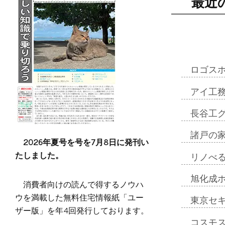
最近
ロゴス
アイ工
長谷工
諸戸の
2026年夏号を号を7月8日に発刊い
たしました。
リノべ
旭化成
消費者向けの読んで得するノウハ
ウを満載した無料住宅情報紙「ユー
東京セ
ザー版」を年4回発行しております。
コスモ