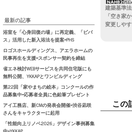
建築基準法
「空き家か
最新の記事
変更しやす
浴室を「心身回復の場」に再定義、「ビバ
日付
ス」活用した新入浴法を提案=PHS
ロゴスホールディングス、アエラホームの
民事再生を支援=スポンサー契約を締結
省エネ検討WEBサービスを共同住宅版にも
無料公開、YKKAPとワンビルディング
第22回「家やまちの絵本」コンクールの作
品募集中=応募者全員に色鉛筆プレゼント
この
アイ工務店、新CMの発表会開催=渋谷凪咲
さんをキャラクターに起用
「性能向上リノベ2026」デザイン事例募集
中=YKKAP