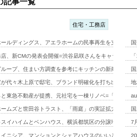
の記事一覧
住宅・工務店
ホールディングス、アエラホームの民事再生を支援=スポ
国
務店、新CMの発表会開催=渋谷凪咲さんをキャラクター
「
グループ、住まい方調査を参考にキッチンの新商品=「フ
国
家が代々木上原で邸宅、ブランド明確化を打ち出す=年内
地
ると東急不動産が提携、元社宅を一棟リノベ=「職住遊」
a
ホームズと世田谷トラスト、「雨庭」の実証拡大へ=ガー
国
キスイハイムとベンハウス、横浜都筑区の分譲地開発で初
7
スイニシア、マンションとシェアハウスのいいとこどり
2