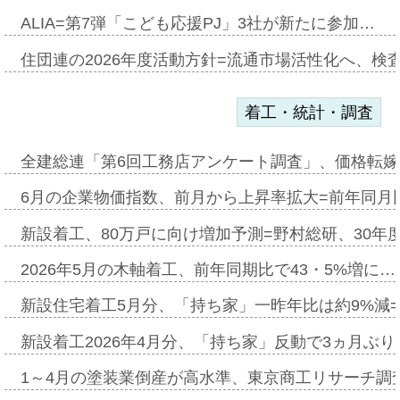
ALIA=第7弾「こども応援PJ」3社が新たに参加…
住団連の2026年度活動方針=流通市場活性化へ、検
着工・統計・調査
全建総連「第6回工務店アンケート調査」、価格転嫁
6月の企業物価指数、前月から上昇率拡大=前年同月比
新設着工、80万戸に向け増加予測=野村総研、30年
2026年5月の木軸着工、前年同期比で43・5%増に…
新設住宅着工5月分、「持ち家」一昨年比は約9%減=
新設着工2026年4月分、「持ち家」反動で3ヵ月ぶ
1～4月の塗装業倒産が高水準、東京商工リサーチ調