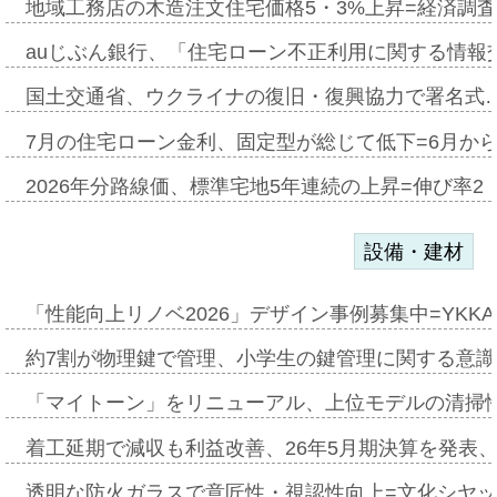
地域工務店の木造注文住宅価格5・3%上昇=経済調
auじぶん銀行、「住宅ローン不正利用に関する情報
国土交通省、ウクライナの復旧・復興協力で署名式
7月の住宅ローン金利、固定型が総じて低下=6月か
2026年分路線価、標準宅地5年連続の上昇=伸び率2・
設備・建材
「性能向上リノベ2026」デザイン事例募集中=YKKA
約7割が物理鍵で管理、小学生の鍵管理に関する意識調査
「マイトーン」をリニューアル、上位モデルの清掃
着工延期で減収も利益改善、26年5月期決算を発表
透明な防火ガラスで意匠性・視認性向上=文化シヤ