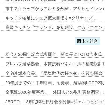
市中スクラップからアルミを分離、アサヒセイレン
キッチン軸足にシェア拡大目指す=クリナップ…
高級キッチン〝ブランド〟を初創設、タカラスタン
団体・組合
総会と20周年記念式典開催、新会長にTOTO吉本氏
プレハブ建築協会、木質接着パネル工法の構造設計
全宅連坂本会長、「団塊世代の持ち家」今後を懸念
29年度までの「中期計画」を発表、建築物LCCO2
全宅連2026年度事業、「外国人との取引実務調査」新
JERCO、18期定時社員総会を開催=ジェルコビジョン