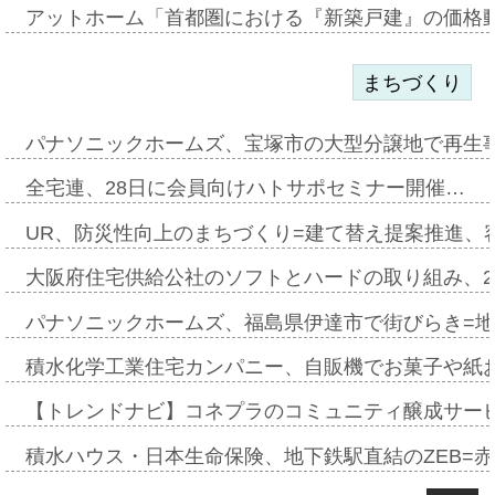
アットホーム「首都圏における『新築戸建』の価格
まちづくり
パナソニックホームズ、宝塚市の大型分譲地で再生
全宅連、28日に会員向けハトサポセミナー開催…
UR、防災性向上のまちづくり=建て替え提案推進、
大阪府住宅供給公社のソフトとハードの取り組み、2
パナソニックホームズ、福島県伊達市で街びらき=
積水化学工業住宅カンパニー、自販機でお菓子や紙
【トレンドナビ】コネプラのコミュニティ醸成サー
積水ハウス・日本生命保険、地下鉄駅直結のZEB=赤坂