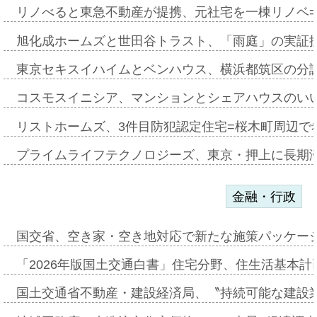
リノべると東急不動産が提携、元社宅を一棟リノベ
旭化成ホームズと世田谷トラスト、「雨庭」の実証
東京セキスイハイムとベンハウス、横浜都筑区の分
コスモスイニシア、マンションとシェアハウスのい
リストホームズ、3件目防犯認定住宅=桜木町周辺で
プライムライフテクノロジーズ、東京・押上に長期
金融・行政
国交省、空き家・空き地対応で新たな施策パッケー
「2026年版国土交通白書」住宅分野、住生活基本計
国土交通省不動産・建設経済局、〝持続可能な建設