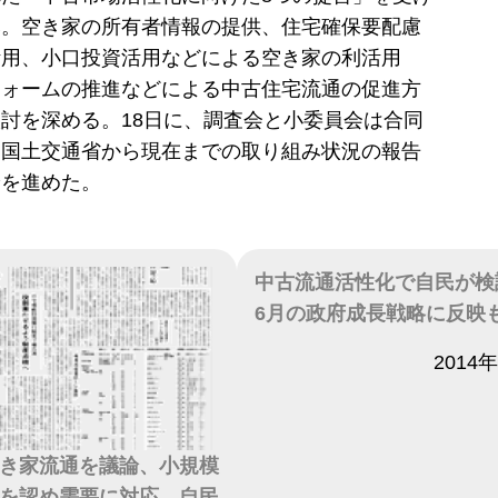
み。空き家の所有者情報の提供、住宅確保要配慮
活用、小口投資活用などによる空き家の利活用
フォームの推進などによる中古住宅流通の促進方
討を深める。18日に、調査会と小委員会は合同
、国土交通省から現在までの取り組み状況の報告
論を進めた。
中古流通活性化で自民が検
6月の政府成長戦略に反映
日付
2014
き家流通を議論、小規模
を認め需要に対応、自民