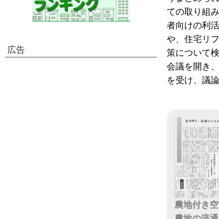
ての取り組
者向けの利
や、住宅リ
広告
策について検
会議を開き
を受け、議
農地付き空
農地の流通