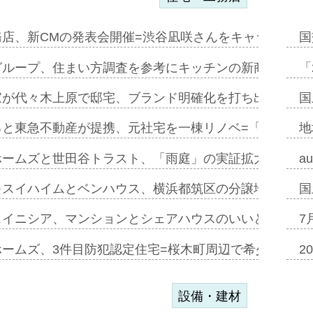
務店、新CMの発表会開催=渋谷凪咲さんをキャラクター
国
グループ、住まい方調査を参考にキッチンの新商品=「フ
「
家が代々木上原で邸宅、ブランド明確化を打ち出す=年内
国
ると東急不動産が提携、元社宅を一棟リノベ=「職住遊」
地
ホームズと世田谷トラスト、「雨庭」の実証拡大へ=ガー
a
キスイハイムとベンハウス、横浜都筑区の分譲地開発で初
国
スイニシア、マンションとシェアハウスのいいとこどり
7
ホームズ、3件目防犯認定住宅=桜木町周辺で希少価値の
2
設備・建材