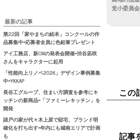
党小委員会
最新の記事
日付
第22回「家やまちの絵本」コンクールの作
品募集中=応募者全員に色鉛筆プレゼント
アイ工務店、新CMの発表会開催=渋谷凪咲
さんをキャラクターに起用
「性能向上リノベ2026」デザイン事例募集
中=YKKAP
長谷工グループ、住まい方調査を参考にキ
この
ッチンの新商品=「ファミーレキッチン」を
開発
諸戸の家が代々木上原で邸宅、ブランド明
確化を打ち出す=年内にも城南エリアで計画
も
記事