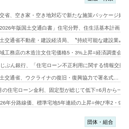
に起用…
交省、空き家・空き地対応で新たな施策パッケージ始動
ァミーレキ…
2026年版国土交通白書」住宅分野、住生活基本計画を
にも城南エ…
土交通省不動産・建設経済局、〝持続可能な建設業〟の
融合型の賃…
域工務店の木造注文住宅価格5・3%上昇=経済調査会「
デンカフェ…
uじぶん銀行、「住宅ローン不正利用に関する情報交換協
協業=お互…
土交通省、ウクライナの復旧・復興協力で署名式…
のコリビング…
月の住宅ローン金利、固定型が総じて低下=6月から一転
ある2階建…
026年分路線価、標準宅地5年連続の上昇=伸び率2・9%
団体・組合