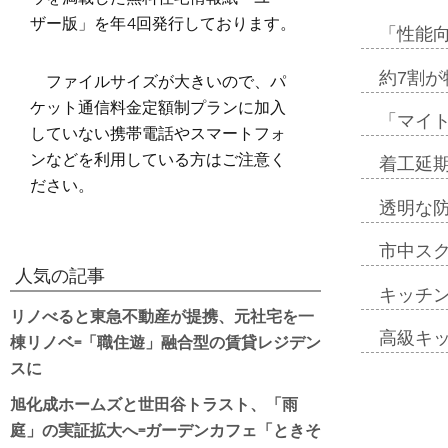
ザー版」を年4回発行しております。
「性能向
ファイルサイズが大きいので、パ
約7割が
ケット通信料金定額制プランに加入
「マイ
していない携帯電話やスマートフォ
ンなどを利用している方はご注意く
着工延期
ださい。
透明な
市中ス
人気の記事
キッチ
リノべると東急不動産が提携、元社宅を一
高級キ
棟リノベ=「職住遊」融合型の賃貸レジデン
スに
旭化成ホームズと世田谷トラスト、「雨
庭」の実証拡大へ=ガーデンカフェ「ときそ