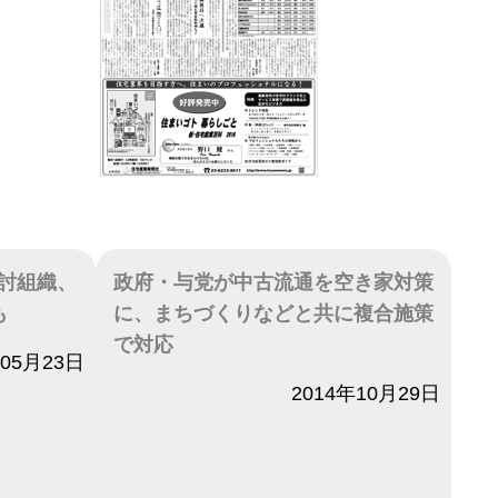
討組織、
政府・与党が中古流通を空き家対策
も
に、まちづくりなどと共に複合施策
で対応
年05月23日
日付
2014年10月29日