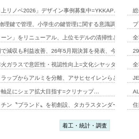
上リノベ2026」デザイン事例募集中=YKKAP…
総
物理鍵で管理、小学生の鍵管理に関する意識調査=Natur
プ
トーン」をリニューアル、上位モデルの清掃性と安全性追
全
で減収も利益改善、26年5月期決算を発表、今期は増収
2
防火ガラスで意匠性・視認性向上=文化シヤッター…
全
クラップからアルミを分離、アサヒセイレンらと協働開発
J
ン軸足にシェア拡大目指す=クリナップ…
A
ッチン〝ブランド〟を初創設、タカラスタンダードが新
住
着工・統計・調査