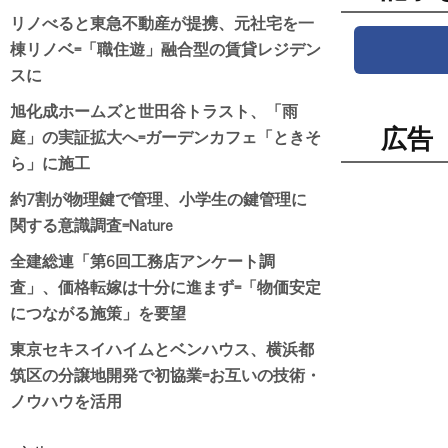
リノべると東急不動産が提携、元社宅を一
棟リノベ=「職住遊」融合型の賃貸レジデン
スに
旭化成ホームズと世田谷トラスト、「雨
庭」の実証拡大へ=ガーデンカフェ「ときそ
広告
ら」に施工
約7割が物理鍵で管理、小学生の鍵管理に
関する意識調査=Nature
全建総連「第6回工務店アンケート調
査」、価格転嫁は十分に進まず=「物価安定
につながる施策」を要望
東京セキスイハイムとベンハウス、横浜都
筑区の分譲地開発で初協業=お互いの技術・
ノウハウを活用