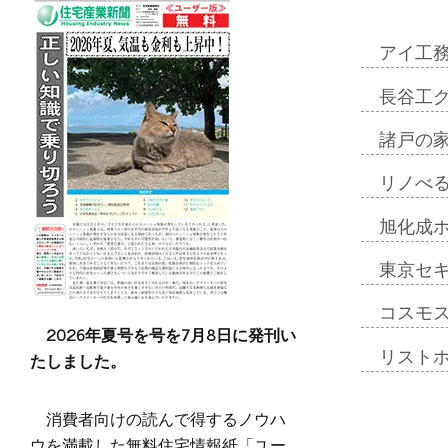
アイ工
長谷工
諸戸の
リノべ
旭化成
東京セ
コスモ
2026年夏号を号を7月8日に発刊い
リスト
たしました。
消費者向けの読んで得するノウハ
ウを満載した無料住宅情報紙「ユー