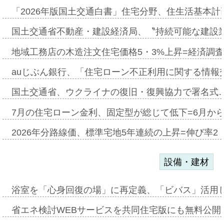
「2026年版国土交通白書」住宅分野、住生活基本計
国土交通省不動産・建設経済局、〝持続可能な建設
地域工務店の木造注文住宅価格5・3%上昇=経済調
auじぶん銀行、「住宅ローン不正利用に関する情報
国土交通省、ウクライナの復旧・復興協力で署名式
7月の住宅ローン金利、固定型が総じて低下=6月か
2026年分路線価、標準宅地5年連続の上昇=伸び率2・
設備・建材
浴室を「心身回復の場」に再定義、「ビバス」活用し
省エネ検討WEBサービスを共同住宅版にも無料公開、