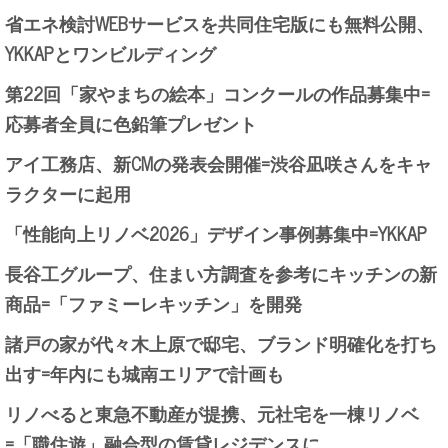
省エネ検討WEBサービスを共同住宅版にも無料公開、
YKKAPとワンビルディング
第22回「家やまちの絵本」コンクールの作品募集中=
応募者全員に色鉛筆プレゼント
アイ工務店、新CMの発表会開催=渋谷凪咲さんをキャ
ラクターに起用
「性能向上リノベ2026」デザイン事例募集中=YKKAP
長谷工グループ、住まい方調査を参考にキッチンの新
商品=「ファミーレキッチン」を開発
諸戸の家が代々木上原で邸宅、ブランド明確化を打ち
出す=年内にも城南エリアで計画も
リノべると東急不動産が提携、元社宅を一棟リノベ
=「職住遊」融合型の賃貸レジデンスに