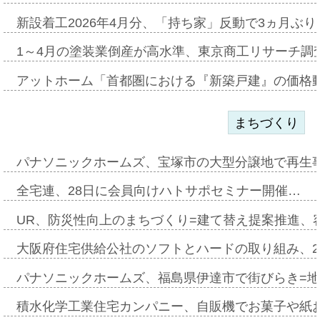
新設着工2026年4月分、「持ち家」反動で3ヵ月ぶ
1～4月の塗装業倒産が高水準、東京商工リサーチ調
アットホーム「首都圏における『新築戸建』の価格
まちづくり
パナソニックホームズ、宝塚市の大型分譲地で再生
全宅連、28日に会員向けハトサポセミナー開催…
UR、防災性向上のまちづくり=建て替え提案推進、
大阪府住宅供給公社のソフトとハードの取り組み、2
パナソニックホームズ、福島県伊達市で街びらき=
積水化学工業住宅カンパニー、自販機でお菓子や紙