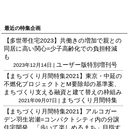
最近の特集企画
【多世帯住宅2023】共働きの増加で親との
同居に高い関心=少子高齢化での負担軽減
も
ユーザー版
特別増刊号
2023年12月14日 |
【まちづくり月間特集2021】東京・中延の
不燃化プロジェクトとM要除却の基準案、
まちづくり支える融資と建て替えの枠組み
まちづくり月間特集
2021年09月07日 |
【まちづくり月間特集2021】アルコガー
デン羽生岩瀬=コンパクトシティ内の分譲
住宅開発、「歩いて楽しめるまち」目指す