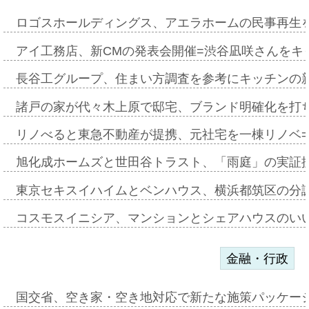
ロゴスホールディングス、アエラホームの民事再生
アイ工務店、新CMの発表会開催=渋谷凪咲さんをキ
長谷工グループ、住まい方調査を参考にキッチンの
諸戸の家が代々木上原で邸宅、ブランド明確化を打
リノべると東急不動産が提携、元社宅を一棟リノベ
旭化成ホームズと世田谷トラスト、「雨庭」の実証
東京セキスイハイムとベンハウス、横浜都筑区の分
コスモスイニシア、マンションとシェアハウスのい
金融・行政
国交省、空き家・空き地対応で新たな施策パッケー