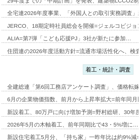
29年度までの「中期計画」を発表、建築物LCCO2
全宅連2026年度事業、「外国人との取引実務調査」新
JERCO、18期定時社員総会を開催=ジェルコビジョン
ALIA=第7弾「こども応援PJ」3社が新たに参加…
住団連の2026年度活動方針=流通市場活性化へ、検
着工・統計・調査
全建総連「第6回工務店アンケート調査」、価格転嫁
6月の企業物価指数、前月から上昇率拡大=前年同月比
新設着工、80万戸に向け増加予測=野村総研、30年
2026年5月の木軸着工、前年同期比で43・5%増に…
新設住宅着工5月分、「持ち家」一昨年比は約9%減=