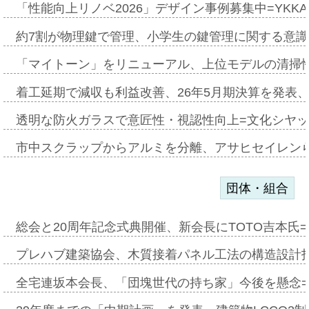
「性能向上リノベ2026」デザイン事例募集中=YKKA
約7割が物理鍵で管理、小学生の鍵管理に関する意識調査
「マイトーン」をリニューアル、上位モデルの清掃
着工延期で減収も利益改善、26年5月期決算を発表
透明な防火ガラスで意匠性・視認性向上=文化シヤ
市中スクラップからアルミを分離、アサヒセイレン
団体・組合
総会と20周年記念式典開催、新会長にTOTO吉本氏
プレハブ建築協会、木質接着パネル工法の構造設計
全宅連坂本会長、「団塊世代の持ち家」今後を懸念