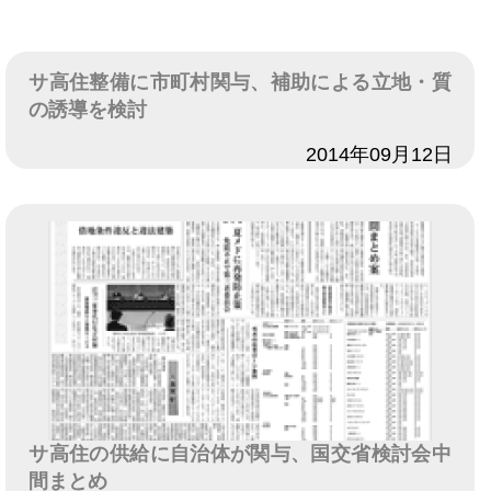
サ高住整備に市町村関与、補助による立地・質
の誘導を検討
日付
2014年09月12日
サ高住の供給に自治体が関与、国交省検討会中
間まとめ