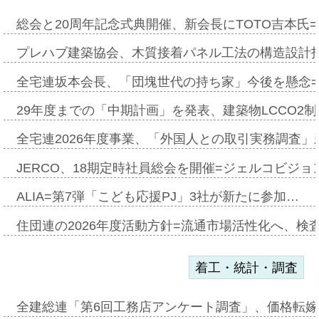
総会と20周年記念式典開催、新会長にTOTO吉本氏
プレハブ建築協会、木質接着パネル工法の構造設計
全宅連坂本会長、「団塊世代の持ち家」今後を懸念
29年度までの「中期計画」を発表、建築物LCCO2
全宅連2026年度事業、「外国人との取引実務調査」新
JERCO、18期定時社員総会を開催=ジェルコビジョン
ALIA=第7弾「こども応援PJ」3社が新たに参加…
住団連の2026年度活動方針=流通市場活性化へ、検
着工・統計・調査
全建総連「第6回工務店アンケート調査」、価格転嫁