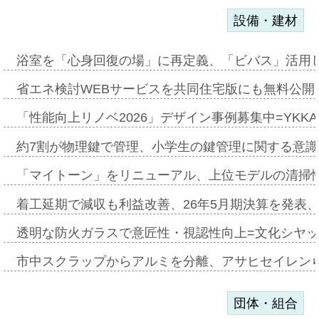
設備・建材
浴室を「心身回復の場」に再定義、「ビバス」活用し
省エネ検討WEBサービスを共同住宅版にも無料公開、
「性能向上リノベ2026」デザイン事例募集中=YKKA
約7割が物理鍵で管理、小学生の鍵管理に関する意識調査
「マイトーン」をリニューアル、上位モデルの清掃
着工延期で減収も利益改善、26年5月期決算を発表
透明な防火ガラスで意匠性・視認性向上=文化シヤ
市中スクラップからアルミを分離、アサヒセイレン
団体・組合