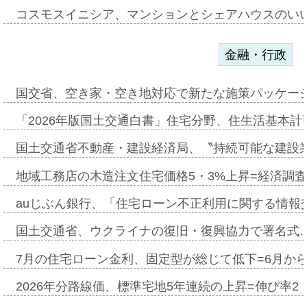
コスモスイニシア、マンションとシェアハウスのい
金融・行政
国交省、空き家・空き地対応で新たな施策パッケー
「2026年版国土交通白書」住宅分野、住生活基本計
国土交通省不動産・建設経済局、〝持続可能な建設
地域工務店の木造注文住宅価格5・3%上昇=経済調
auじぶん銀行、「住宅ローン不正利用に関する情報
国土交通省、ウクライナの復旧・復興協力で署名式
7月の住宅ローン金利、固定型が総じて低下=6月か
2026年分路線価、標準宅地5年連続の上昇=伸び率2・