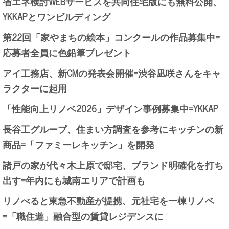
省エネ検討WEBサービスを共同住宅版にも無料公開、
YKKAPとワンビルディング
第22回「家やまちの絵本」コンクールの作品募集中=
応募者全員に色鉛筆プレゼント
アイ工務店、新CMの発表会開催=渋谷凪咲さんをキャ
ラクターに起用
「性能向上リノベ2026」デザイン事例募集中=YKKAP
長谷工グループ、住まい方調査を参考にキッチンの新
商品=「ファミーレキッチン」を開発
諸戸の家が代々木上原で邸宅、ブランド明確化を打ち
出す=年内にも城南エリアで計画も
リノべると東急不動産が提携、元社宅を一棟リノベ
=「職住遊」融合型の賃貸レジデンスに