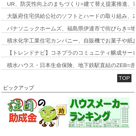
UR、防災性向上のまちづくり=建て替え提案推進、
大阪府住宅供給公社のソフトとハードの取り組み、2
パナソニックホームズ、福島県伊達市で街びらき=
積水化学工業住宅カンパニー、自販機でお菓子や紙
【トレンドナビ】コネプラのコミュニティ醸成サー
積水ハウス・日本生命保険、地下鉄駅直結のZEB=赤坂
TOP
ピックアップ