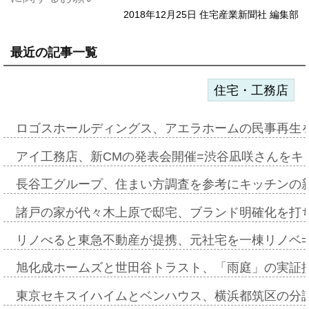
2018年12月25日 住宅産業新聞社 編集部
最近の記事一覧
住宅・工務店
ロゴスホールディングス、アエラホームの民事再生
アイ工務店、新CMの発表会開催=渋谷凪咲さんをキ
長谷工グループ、住まい方調査を参考にキッチンの
諸戸の家が代々木上原で邸宅、ブランド明確化を打
リノべると東急不動産が提携、元社宅を一棟リノベ
旭化成ホームズと世田谷トラスト、「雨庭」の実証
東京セキスイハイムとベンハウス、横浜都筑区の分