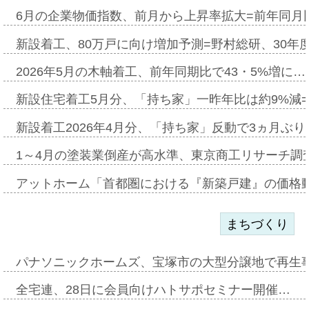
6月の企業物価指数、前月から上昇率拡大=前年同月比
新設着工、80万戸に向け増加予測=野村総研、30年
2026年5月の木軸着工、前年同期比で43・5%増に…
新設住宅着工5月分、「持ち家」一昨年比は約9%減=
新設着工2026年4月分、「持ち家」反動で3ヵ月ぶ
1～4月の塗装業倒産が高水準、東京商工リサーチ調
アットホーム「首都圏における『新築戸建』の価格
まちづくり
パナソニックホームズ、宝塚市の大型分譲地で再生
全宅連、28日に会員向けハトサポセミナー開催…