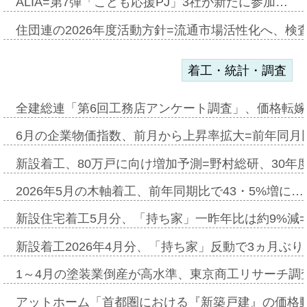
ALIA=第7弾「こども応援PJ」3社が新たに参加…
住団連の2026年度活動方針=流通市場活性化へ、検
着工・統計・調査
全建総連「第6回工務店アンケート調査」、価格転嫁
6月の企業物価指数、前月から上昇率拡大=前年同月比
新設着工、80万戸に向け増加予測=野村総研、30年
2026年5月の木軸着工、前年同期比で43・5%増に…
新設住宅着工5月分、「持ち家」一昨年比は約9%減=
新設着工2026年4月分、「持ち家」反動で3ヵ月ぶ
1～4月の塗装業倒産が高水準、東京商工リサーチ調
アットホーム「首都圏における『新築戸建』の価格