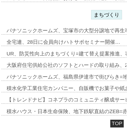
まちづくり
パナソニックホームズ、宝塚市の大型分譲地で再生
全宅連、28日に会員向けハトサポセミナー開催…
UR、防災性向上のまちづくり=建て替え提案推進、
大阪府住宅供給公社のソフトとハードの取り組み、2
パナソニックホームズ、福島県伊達市で街びらき=
積水化学工業住宅カンパニー、自販機でお菓子や紙
【トレンドナビ】コネプラのコミュニティ醸成サー
積水ハウス・日本生命保険、地下鉄駅直結のZEB=赤坂
TOP