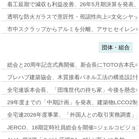
着工延期で減収も利益改善、26年5月期決算を発表
透明な防火ガラスで意匠性・視認性向上=文化シヤ
市中スクラップからアルミを分離、アサヒセイレン
団体・組合
総会と20周年記念式典開催、新会長にTOTO吉本氏
プレハブ建築協会、木質接着パネル工法の構造設計
全宅連坂本会長、「団塊世代の持ち家」今後を懸念
29年度までの「中期計画」を発表、建築物LCCO2
全宅連2026年度事業、「外国人との取引実務調査」新
JERCO、18期定時社員総会を開催=ジェルコビジョン