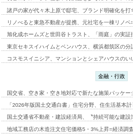
諸戸の家が代々木上原で邸宅、ブランド明確化を打
リノべると東急不動産が提携、元社宅を一棟リノベ
旭化成ホームズと世田谷トラスト、「雨庭」の実証
東京セキスイハイムとベンハウス、横浜都筑区の分
コスモスイニシア、マンションとシェアハウスのい
金融・行政
国交省、空き家・空き地対応で新たな施策パッケー
「2026年版国土交通白書」住宅分野、住生活基本計
国土交通省不動産・建設経済局、〝持続可能な建設
地域工務店の木造注文住宅価格5・3%上昇=経済調