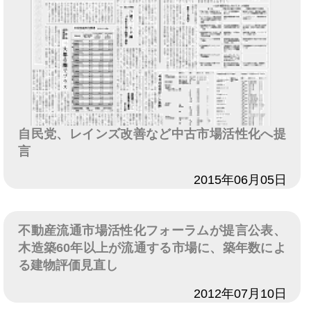
自民党、レインズ改善など中古市場活性化へ提
言
日付
2015年06月05日
不動産流通市場活性化フォーラムが提言公表、
木造築60年以上が流通する市場に、築年数によ
る建物評価見直し
日付
2012年07月10日