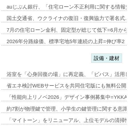
auじぶん銀行、「住宅ローン不正利用に関する情報
国土交通省、ウクライナの復旧・復興協力で署名式
7月の住宅ローン金利、固定型が総じて低下=6月か
2026年分路線価、標準宅地5年連続の上昇=伸び率2・
設備・建材
浴室を「心身回復の場」に再定義、「ビバス」活用し
省エネ検討WEBサービスを共同住宅版にも無料公開、
「性能向上リノベ2026」デザイン事例募集中=YKKA
約7割が物理鍵で管理、小学生の鍵管理に関する意識調査
「マイトーン」をリニューアル、上位モデルの清掃