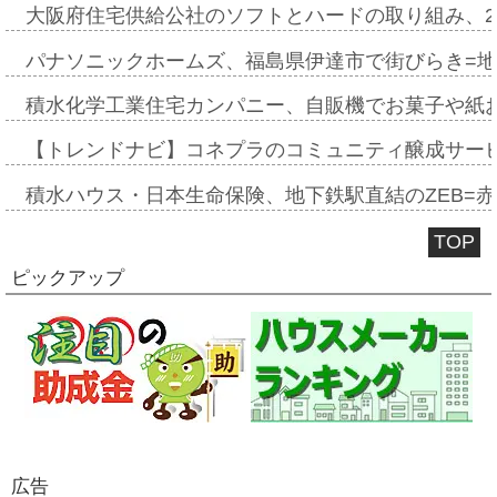
大阪府住宅供給公社のソフトとハードの取り組み、2
パナソニックホームズ、福島県伊達市で街びらき=
積水化学工業住宅カンパニー、自販機でお菓子や紙
【トレンドナビ】コネプラのコミュニティ醸成サー
積水ハウス・日本生命保険、地下鉄駅直結のZEB=赤坂
TOP
ピックアップ
広告