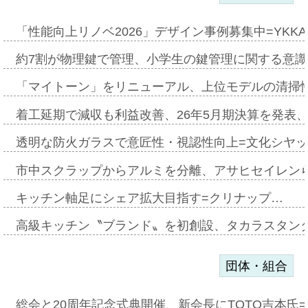
「性能向上リノベ2026」デザイン事例募集中=YKKA
約7割が物理鍵で管理、小学生の鍵管理に関する意識調査
「マイトーン」をリニューアル、上位モデルの清掃
着工延期で減収も利益改善、26年5月期決算を発表
透明な防火ガラスで意匠性・視認性向上=文化シヤ
市中スクラップからアルミを分離、アサヒセイレン
キッチン軸足にシェア拡大目指す=クリナップ…
高級キッチン〝ブランド〟を初創設、タカラスタン
団体・組合
総会と20周年記念式典開催、新会長にTOTO吉本氏