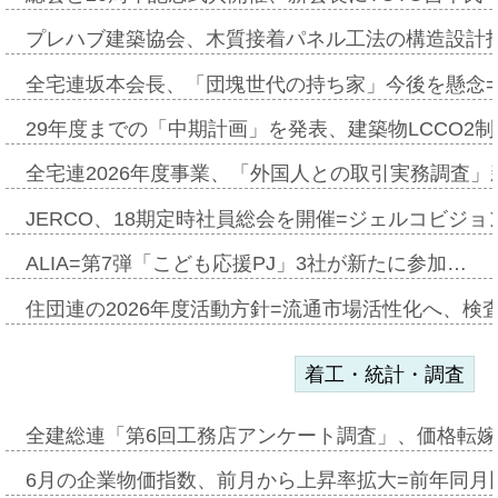
プレハブ建築協会、木質接着パネル工法の構造設計
全宅連坂本会長、「団塊世代の持ち家」今後を懸念
29年度までの「中期計画」を発表、建築物LCCO2
全宅連2026年度事業、「外国人との取引実務調査」新
JERCO、18期定時社員総会を開催=ジェルコビジョン
ALIA=第7弾「こども応援PJ」3社が新たに参加…
住団連の2026年度活動方針=流通市場活性化へ、検
着工・統計・調査
全建総連「第6回工務店アンケート調査」、価格転嫁
6月の企業物価指数、前月から上昇率拡大=前年同月比