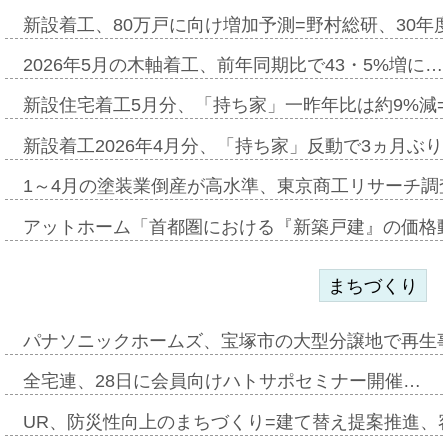
新設着工、80万戸に向け増加予測=野村総研、30年
2026年5月の木軸着工、前年同期比で43・5%増に…
新設住宅着工5月分、「持ち家」一昨年比は約9%減=
新設着工2026年4月分、「持ち家」反動で3ヵ月ぶ
1～4月の塗装業倒産が高水準、東京商工リサーチ調
アットホーム「首都圏における『新築戸建』の価格
まちづくり
パナソニックホームズ、宝塚市の大型分譲地で再生
全宅連、28日に会員向けハトサポセミナー開催…
UR、防災性向上のまちづくり=建て替え提案推進、