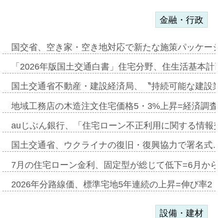
金融・行政
国交省、空き家・空き地対応で新たな施策パッケー
「2026年版国土交通白書」住宅分野、住生活基本計
国土交通省不動産・建設経済局、〝持続可能な建設
地域工務店の木造注文住宅価格5・3%上昇=経済調
auじぶん銀行、「住宅ローン不正利用に関する情報
国土交通省、ウクライナの復旧・復興協力で署名式
7月の住宅ローン金利、固定型が総じて低下=6月か
2026年分路線価、標準宅地5年連続の上昇=伸び率2・
設備・建材