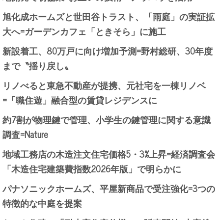
旭化成ホームズと世田谷トラスト、「雨庭」の実証拡
大へ=ガーデンカフェ「ときそら」に施工
新設着工、80万戸に向け増加予測=野村総研、30年度
まで〝揺り戻し〟
リノべると東急不動産が提携、元社宅を一棟リノベ
=「職住遊」融合型の賃貸レジデンスに
約7割が物理鍵で管理、小学生の鍵管理に関する意識
調査=Nature
地域工務店の木造注文住宅価格5・3%上昇=経済調査会
「木造住宅建築費指数2026年版」で明らかに
パナソニックホームズ、平屋新商品で受注強化=3つの
特徴的な中庭を提案