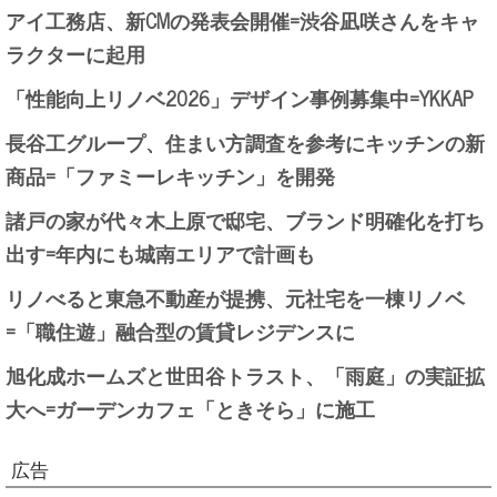
アイ工務店、新CMの発表会開催=渋谷凪咲さんをキャ
ラクターに起用
「性能向上リノベ2026」デザイン事例募集中=YKKAP
長谷工グループ、住まい方調査を参考にキッチンの新
商品=「ファミーレキッチン」を開発
諸戸の家が代々木上原で邸宅、ブランド明確化を打ち
出す=年内にも城南エリアで計画も
リノべると東急不動産が提携、元社宅を一棟リノベ
=「職住遊」融合型の賃貸レジデンスに
旭化成ホームズと世田谷トラスト、「雨庭」の実証拡
大へ=ガーデンカフェ「ときそら」に施工
広告