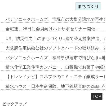
まちづくり
パナソニックホームズ、宝塚市の大型分譲地で再生
全宅連、28日に会員向けハトサポセミナー開催…
UR、防災性向上のまちづくり=建て替え提案推進、
大阪府住宅供給公社のソフトとハードの取り組み、2
パナソニックホームズ、福島県伊達市で街びらき=
積水化学工業住宅カンパニー、自販機でお菓子や紙
【トレンドナビ】コネプラのコミュニティ醸成サー
積水ハウス・日本生命保険、地下鉄駅直結のZEB=赤坂
TOP
ピックアップ