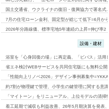
国土交通省、ウクライナの復旧・復興協力で署名式
7月の住宅ローン金利、固定型が総じて低下=6月か
2026年分路線価、標準宅地5年連続の上昇=伸び率2・
設備・建材
浴室を「心身回復の場」に再定義、「ビバス」活用し
省エネ検討WEBサービスを共同住宅版にも無料公開、
「性能向上リノベ2026」デザイン事例募集中=YKKA
約7割が物理鍵で管理、小学生の鍵管理に関する意識調査
「マイトーン」をリニューアル、上位モデルの清掃
着工延期で減収も利益改善、26年5月期決算を発表