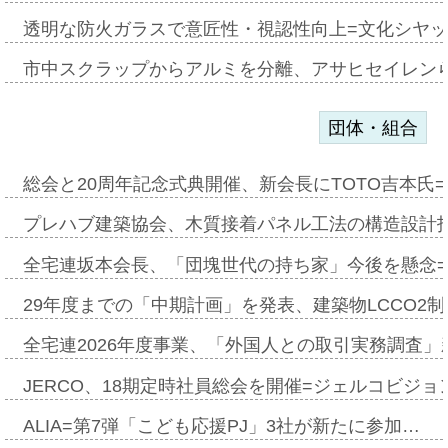
透明な防火ガラスで意匠性・視認性向上=文化シヤ
市中スクラップからアルミを分離、アサヒセイレン
団体・組合
総会と20周年記念式典開催、新会長にTOTO吉本氏
プレハブ建築協会、木質接着パネル工法の構造設計
全宅連坂本会長、「団塊世代の持ち家」今後を懸念
29年度までの「中期計画」を発表、建築物LCCO2
全宅連2026年度事業、「外国人との取引実務調査」新
JERCO、18期定時社員総会を開催=ジェルコビジョン
ALIA=第7弾「こども応援PJ」3社が新たに参加…