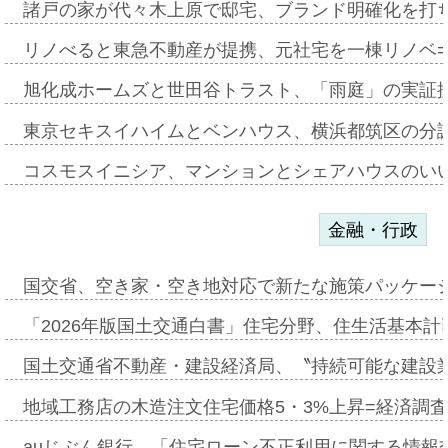
諸戸の家が代々木上原で邸宅、ブランド明確化を打
リノべると東急不動産が提携、元社宅を一棟リノベ
旭化成ホームズと世田谷トラスト、「雨庭」の実証
東京セキスイハイムとベンハウス、横浜都筑区の分
コスモスイニシア、マンションとシェアハウスのい
金融・行政
国交省、空き家・空き地対応で新たな施策パッケー
「2026年版国土交通白書」住宅分野、住生活基本計
国土交通省不動産・建設経済局、〝持続可能な建設
地域工務店の木造注文住宅価格5・3%上昇=経済調
auじぶん銀行、「住宅ローン不正利用に関する情報