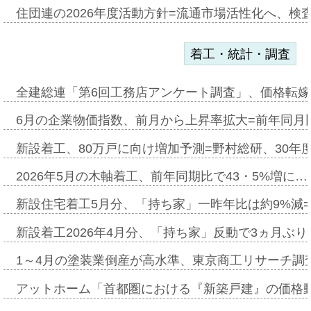
住団連の2026年度活動方針=流通市場活性化へ、検
着工・統計・調査
全建総連「第6回工務店アンケート調査」、価格転嫁
6月の企業物価指数、前月から上昇率拡大=前年同月比
新設着工、80万戸に向け増加予測=野村総研、30年
2026年5月の木軸着工、前年同期比で43・5%増に…
新設住宅着工5月分、「持ち家」一昨年比は約9%減=
新設着工2026年4月分、「持ち家」反動で3ヵ月ぶ
1～4月の塗装業倒産が高水準、東京商工リサーチ調
アットホーム「首都圏における『新築戸建』の価格