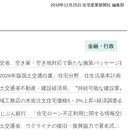
2018年12月25日 住宅産業新聞社 編集部
金融・行政
ンサー契約…
交省、空き家・空き地対応で新たな施策パッケージ始動
に起用…
2026年版国土交通白書」住宅分野、住生活基本計画を
ァミーレキ…
土交通省不動産・建設経済局、〝持続可能な建設業〟の
にも城南エ…
域工務店の木造注文住宅価格5・3%上昇=経済調査会「
融合型の賃…
uじぶん銀行、「住宅ローン不正利用に関する情報交換協
デンカフェ…
土交通省、ウクライナの復旧・復興協力で署名式…