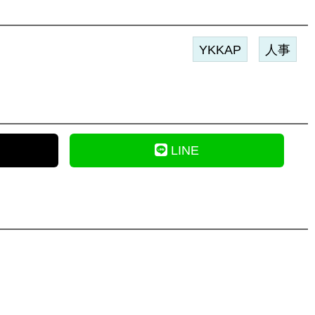
YKKAP
人事
LINE