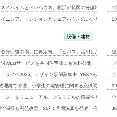
キスイハイムとベンハウス、横浜都筑区の分譲地開発で初
7
スイニシア、マンションとシェアハウスのいいとこどり
2
設備・建材
「心身回復の場」に再定義、「ビバス」活用した新入浴法
総
討WEBサービスを共同住宅版にも無料公開、YKKAP
プ
上リノベ2026」デザイン事例募集中=YKKAP…
全
物理鍵で管理、小学生の鍵管理に関する意識調査=Natur
2
トーン」をリニューアル、上位モデルの清掃性と安全性追
全
で減収も利益改善、26年5月期決算を発表、今期は増収
J