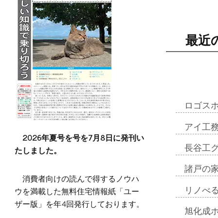
最近
ロゴス
アイ工
2026年夏号を号を7月8日に発刊い
長谷工
たしました。
諸戸の
消費者向けの読んで得するノウハ
ウを満載した無料住宅情報紙「ユー
リノべ
ザー版」を年4回発行しております。
旭化成