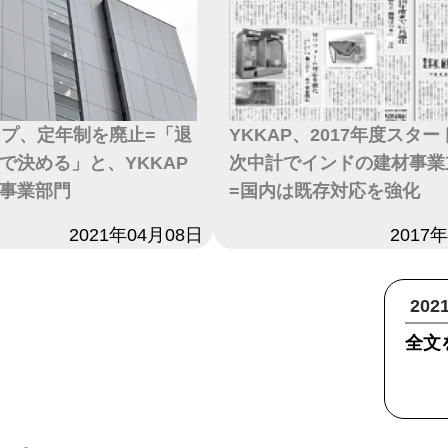
ープ、定年制を廃止=「退
YKKAP、2017年度スタ
で決める」と、YKKAP
次中計でインドの建材事業
事業部門
=国内は既存対応を強化
2021年04月08日
日付
2017
20
全文