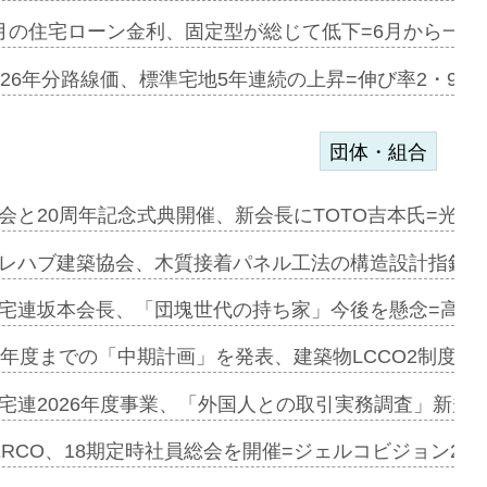
協業=お互…
月の住宅ローン金利、固定型が総じて低下=6月から一転
のコリビング…
026年分路線価、標準宅地5年連続の上昇=伸び率2・9%
団体・組合
を提案=P…
会と20周年記念式典開催、新会長にTOTO吉本氏=光触
とワンビ…
レハブ建築協会、木質接着パネル工法の構造設計指針を
宅連坂本会長、「団塊世代の持ち家」今後を懸念=高齢
e…
9年度までの「中期計画」を発表、建築物LCCO2制度へ
加=リンナ…
宅連2026年度事業、「外国人との取引実務調査」新規に
見込む=…
ERCO、18期定時社員総会を開催=ジェルコビジョン203