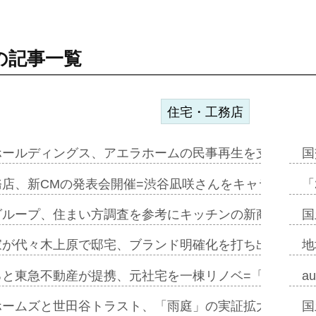
の記事一覧
住宅・工務店
ホールディングス、アエラホームの民事再生を支援=スポ
国
務店、新CMの発表会開催=渋谷凪咲さんをキャラクター
「
グループ、住まい方調査を参考にキッチンの新商品=「フ
国
家が代々木上原で邸宅、ブランド明確化を打ち出す=年内
地
ると東急不動産が提携、元社宅を一棟リノベ=「職住遊」
a
ホームズと世田谷トラスト、「雨庭」の実証拡大へ=ガー
国