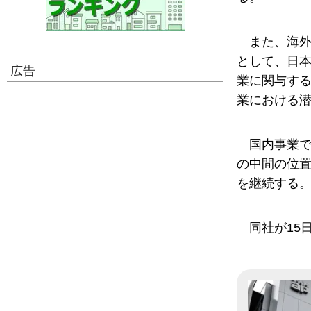
また、海
として、日
広告
業に関与す
業における
国内事業
の中間の位
を継続する
同社が15