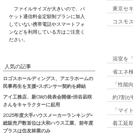
ファイルサイズが大きいので、パ
東京セ
ケット通信料金定額制プランに加入
コスモ
していない携帯電話やスマートフォ
ンなどを利用している方はご注意く
ださい。
浴室を
人気の記事
省エネ検
ロゴスホールディングス、アエラホームの
「性能向
民事再生を支援=スポンサー契約を締結
アイ工務店、新CMの発表会開催=渋谷凪咲
約7割が
さんをキャラクターに起用
「マイ
2025年度大手ハウスメーカーランキング=
総販売戸数首位は大和ハウス工業、前年度
着工延期
プラスは住友林業のみ