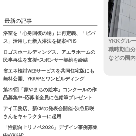
最新の記事
浴室を「心身回復の場」に再定義、「ビバ
ス」活用した新入浴法を提案=PHS
YKKグル
職時期自分
ロゴスホールディングス、アエラホームの
などの国内
民事再生を支援=スポンサー契約を締結
省エネ検討WEBサービスを共同住宅版にも
日付
無料公開、YKKAPとワンビルディング
第22回「家やまちの絵本」コンクールの作
品募集中=応募者全員に色鉛筆プレゼント
アイ工務店、新CMの発表会開催=渋谷凪咲
さんをキャラクターに起用
「性能向上リノベ2026」デザイン事例募集
中=YKKAP