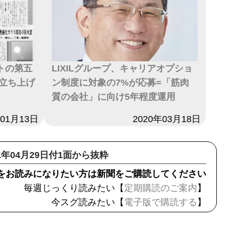
ートの第五
LIXILグループ、キャリアオプショ
立ち上げ
ン制度に対象の7%が応募=「筋肉
質の会社」に向け5年程度運用
年01月13日
日付
2020年03月18日
21年04月29日付1面から抜粋
をお読みになりたい方は新聞をご購読してください
毎週じっくり読みたい【
定期購読のご案内
】
今スグ読みたい【
電子版で購読する
】