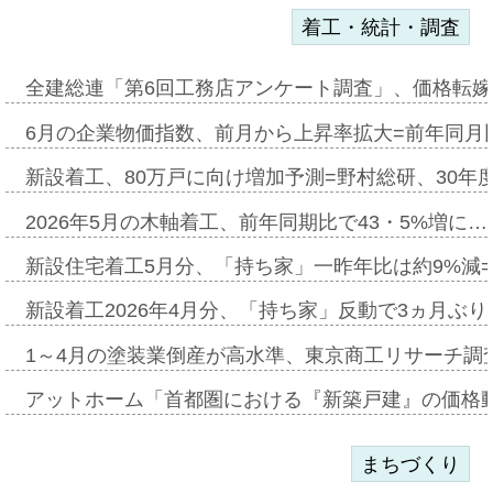
着工・統計・調査
全建総連「第6回工務店アンケート調査」、価格転嫁
6月の企業物価指数、前月から上昇率拡大=前年同月比
新設着工、80万戸に向け増加予測=野村総研、30年
2026年5月の木軸着工、前年同期比で43・5%増に…
新設住宅着工5月分、「持ち家」一昨年比は約9%減=
新設着工2026年4月分、「持ち家」反動で3ヵ月ぶ
1～4月の塗装業倒産が高水準、東京商工リサーチ調
アットホーム「首都圏における『新築戸建』の価格
まちづくり