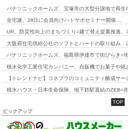
パナソニックホームズ、宝塚市の大型分譲地で再生
全宅連、28日に会員向けハトサポセミナー開催…
UR、防災性向上のまちづくり=建て替え提案推進、
大阪府住宅供給公社のソフトとハードの取り組み、2
パナソニックホームズ、福島県伊達市で街びらき=
積水化学工業住宅カンパニー、自販機でお菓子や紙
【トレンドナビ】コネプラのコミュニティ醸成サー
積水ハウス・日本生命保険、地下鉄駅直結のZEB=赤坂
TOP
ピックアップ