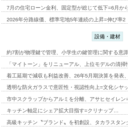
7月の住宅ローン金利、固定型が総じて低下=6月か
2026年分路線価、標準宅地5年連続の上昇=伸び率2・
設備・建材
約7割が物理鍵で管理、小学生の鍵管理に関する意識調査
「マイトーン」をリニューアル、上位モデルの清掃
着工延期で減収も利益改善、26年5月期決算を発表
透明な防火ガラスで意匠性・視認性向上=文化シヤ
市中スクラップからアルミを分離、アサヒセイレン
キッチン軸足にシェア拡大目指す=クリナップ…
高級キッチン〝ブランド〟を初創設、タカラスタン