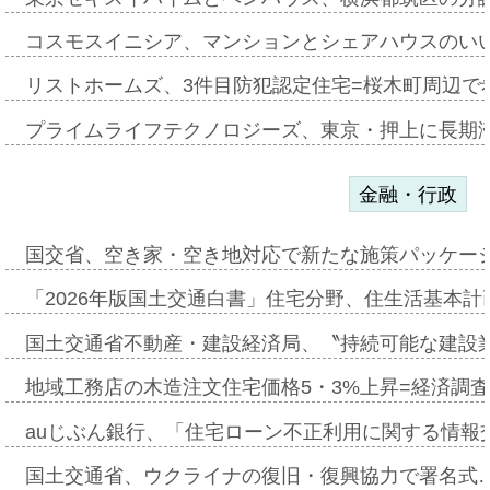
コスモスイニシア、マンションとシェアハウスのい
リストホームズ、3件目防犯認定住宅=桜木町周辺で
プライムライフテクノロジーズ、東京・押上に長期
金融・行政
国交省、空き家・空き地対応で新たな施策パッケー
「2026年版国土交通白書」住宅分野、住生活基本計
国土交通省不動産・建設経済局、〝持続可能な建設
地域工務店の木造注文住宅価格5・3%上昇=経済調
auじぶん銀行、「住宅ローン不正利用に関する情報
国土交通省、ウクライナの復旧・復興協力で署名式