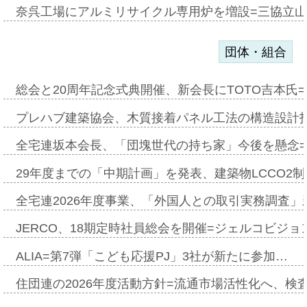
奈呉工場にアルミリサイクル専用炉を増設=三協立
団体・組合
総会と20周年記念式典開催、新会長にTOTO吉本氏
プレハブ建築協会、木質接着パネル工法の構造設計
全宅連坂本会長、「団塊世代の持ち家」今後を懸念
29年度までの「中期計画」を発表、建築物LCCO2
全宅連2026年度事業、「外国人との取引実務調査」新
JERCO、18期定時社員総会を開催=ジェルコビジョン
ALIA=第7弾「こども応援PJ」3社が新たに参加…
住団連の2026年度活動方針=流通市場活性化へ、検