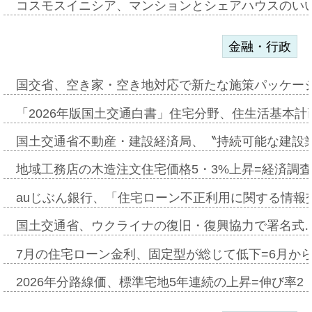
コスモスイニシア、マンションとシェアハウスのい
金融・行政
国交省、空き家・空き地対応で新たな施策パッケー
「2026年版国土交通白書」住宅分野、住生活基本計
国土交通省不動産・建設経済局、〝持続可能な建設
地域工務店の木造注文住宅価格5・3%上昇=経済調
auじぶん銀行、「住宅ローン不正利用に関する情報
国土交通省、ウクライナの復旧・復興協力で署名式
7月の住宅ローン金利、固定型が総じて低下=6月か
2026年分路線価、標準宅地5年連続の上昇=伸び率2・