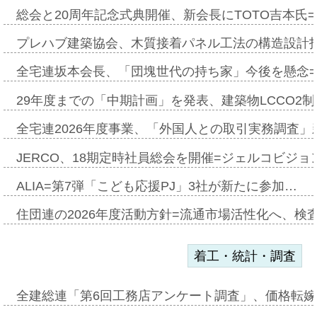
総会と20周年記念式典開催、新会長にTOTO吉本氏
プレハブ建築協会、木質接着パネル工法の構造設計
全宅連坂本会長、「団塊世代の持ち家」今後を懸念
29年度までの「中期計画」を発表、建築物LCCO2
全宅連2026年度事業、「外国人との取引実務調査」新
JERCO、18期定時社員総会を開催=ジェルコビジョン
ALIA=第7弾「こども応援PJ」3社が新たに参加…
住団連の2026年度活動方針=流通市場活性化へ、検
着工・統計・調査
全建総連「第6回工務店アンケート調査」、価格転嫁