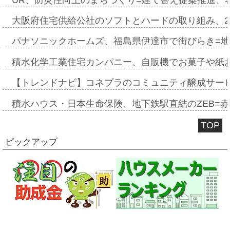
大阪府住宅供給公社のソフトとハードの取り組み、2
パナソニックホームズ、福島県伊達市で街びらき=
積水化学工業住宅カンパニー、自販機でお菓子や紙
【トレンドナビ】コネプラのコミュニティ醸成サー
積水ハウス・日本生命保険、地下鉄駅直結のZEB=赤坂
TOP
ピックアップ