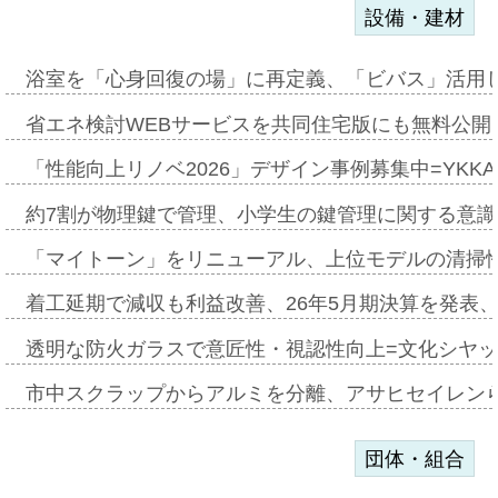
設備・建材
浴室を「心身回復の場」に再定義、「ビバス」活用し
省エネ検討WEBサービスを共同住宅版にも無料公開、
「性能向上リノベ2026」デザイン事例募集中=YKKA
約7割が物理鍵で管理、小学生の鍵管理に関する意識調査
「マイトーン」をリニューアル、上位モデルの清掃
着工延期で減収も利益改善、26年5月期決算を発表
透明な防火ガラスで意匠性・視認性向上=文化シヤ
市中スクラップからアルミを分離、アサヒセイレン
団体・組合