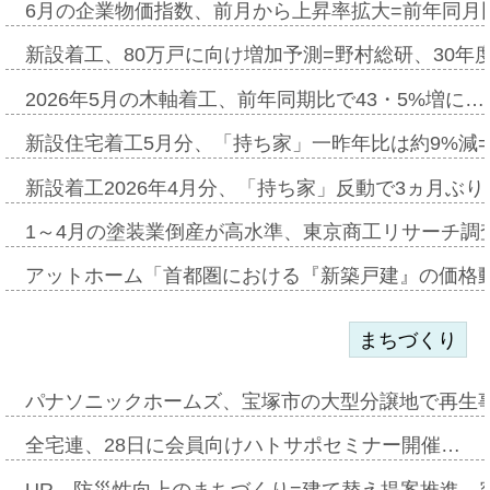
6月の企業物価指数、前月から上昇率拡大=前年同月比
新設着工、80万戸に向け増加予測=野村総研、30年
2026年5月の木軸着工、前年同期比で43・5%増に…
新設住宅着工5月分、「持ち家」一昨年比は約9%減=
新設着工2026年4月分、「持ち家」反動で3ヵ月ぶ
1～4月の塗装業倒産が高水準、東京商工リサーチ調
アットホーム「首都圏における『新築戸建』の価格
まちづくり
パナソニックホームズ、宝塚市の大型分譲地で再生
全宅連、28日に会員向けハトサポセミナー開催…
UR、防災性向上のまちづくり=建て替え提案推進、