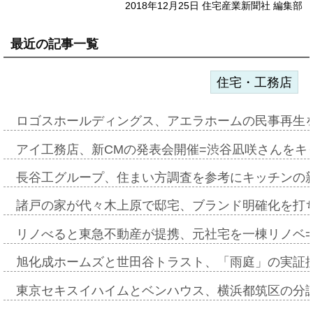
2018年12月25日 住宅産業新聞社 編集部
最近の記事一覧
住宅・工務店
ロゴスホールディングス、アエラホームの民事再生
アイ工務店、新CMの発表会開催=渋谷凪咲さんをキ
長谷工グループ、住まい方調査を参考にキッチンの
諸戸の家が代々木上原で邸宅、ブランド明確化を打
リノべると東急不動産が提携、元社宅を一棟リノベ
旭化成ホームズと世田谷トラスト、「雨庭」の実証
東京セキスイハイムとベンハウス、横浜都筑区の分