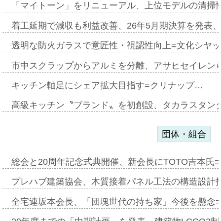
「マイトーン」をリニューアル、上位モデルの清掃
着工延期で減収も利益改善、26年5月期決算を発表
透明な防火ガラスで意匠性・視認性向上=文化シヤ
市中スクラップからアルミを分離、アサヒセイレン
キッチン軸足にシェア拡大目指す=クリナップ…
高級キッチン〝ブランド〟を初創設、タカラスタン
団体・組合
総会と20周年記念式典開催、新会長にTOTO吉本氏
プレハブ建築協会、木質接着パネル工法の構造設計
全宅連坂本会長、「団塊世代の持ち家」今後を懸念