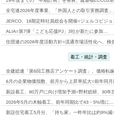
29年度までの「中期計画」を発表、建築物LCCO2
全宅連2026年度事業、「外国人との取引実務調査」新
JERCO、18期定時社員総会を開催=ジェルコビジョン
ALIA=第7弾「こども応援PJ」3社が新たに参加…
住団連の2026年度活動方針=流通市場活性化へ、検
着工・統計・調査
全建総連「第6回工務店アンケート調査」、価格転嫁
6月の企業物価指数、前月から上昇率拡大=前年同月比
新設着工、80万戸に向け増加予測=野村総研、30年
2026年5月の木軸着工、前年同期比で43・5%増に…
新設住宅着工5月分、「持ち家」一昨年比は約9%減=