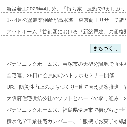
新設着工2026年4月分、「持ち家」反動で3ヵ月ぶ
1～4月の塗装業倒産が高水準、東京商工リサーチ調
アットホーム「首都圏における『新築戸建』の価格
まちづくり
パナソニックホームズ、宝塚市の大型分譲地で再生
全宅連、28日に会員向けハトサポセミナー開催…
UR、防災性向上のまちづくり=建て替え提案推進、
大阪府住宅供給公社のソフトとハードの取り組み、2
パナソニックホームズ、福島県伊達市で街びらき=
積水化学工業住宅カンパニー、自販機でお菓子や紙