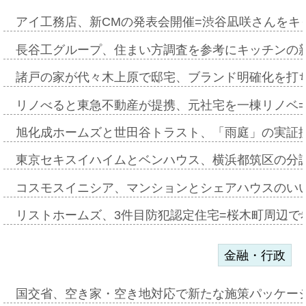
アイ工務店、新CMの発表会開催=渋谷凪咲さんをキ
長谷工グループ、住まい方調査を参考にキッチンの
諸戸の家が代々木上原で邸宅、ブランド明確化を打
リノべると東急不動産が提携、元社宅を一棟リノベ
旭化成ホームズと世田谷トラスト、「雨庭」の実証
東京セキスイハイムとベンハウス、横浜都筑区の分
コスモスイニシア、マンションとシェアハウスのい
リストホームズ、3件目防犯認定住宅=桜木町周辺で
金融・行政
国交省、空き家・空き地対応で新たな施策パッケー