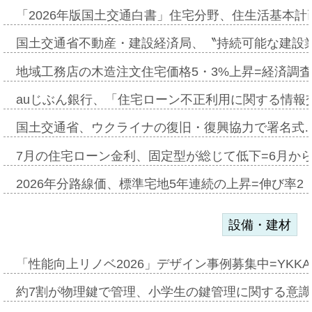
「2026年版国土交通白書」住宅分野、住生活基本計
国土交通省不動産・建設経済局、〝持続可能な建設
地域工務店の木造注文住宅価格5・3%上昇=経済調
auじぶん銀行、「住宅ローン不正利用に関する情報
国土交通省、ウクライナの復旧・復興協力で署名式
7月の住宅ローン金利、固定型が総じて低下=6月か
2026年分路線価、標準宅地5年連続の上昇=伸び率2・
設備・建材
「性能向上リノベ2026」デザイン事例募集中=YKKA
約7割が物理鍵で管理、小学生の鍵管理に関する意識調査