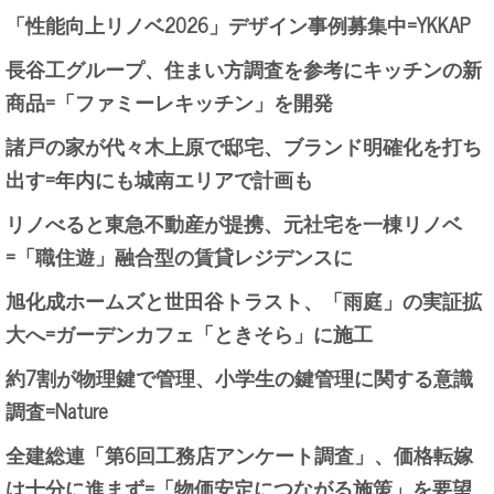
「性能向上リノベ2026」デザイン事例募集中=YKKAP
長谷工グループ、住まい方調査を参考にキッチンの新
商品=「ファミーレキッチン」を開発
諸戸の家が代々木上原で邸宅、ブランド明確化を打ち
出す=年内にも城南エリアで計画も
リノべると東急不動産が提携、元社宅を一棟リノベ
=「職住遊」融合型の賃貸レジデンスに
旭化成ホームズと世田谷トラスト、「雨庭」の実証拡
大へ=ガーデンカフェ「ときそら」に施工
約7割が物理鍵で管理、小学生の鍵管理に関する意識
調査=Nature
全建総連「第6回工務店アンケート調査」、価格転嫁
は十分に進まず=「物価安定につながる施策」を要望