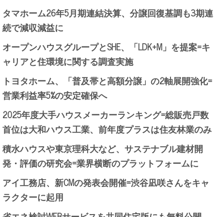
タマホーム26年5月期連結決算、分譲回復基調も3期連
続で減収減益に
オープンハウスグループとSHE、「LDK+M」を提案=キ
ャリアと住環境に関する調査実施
トヨタホーム、「普及帯と高額分譲」の2軸展開強化=
営業利益率5%の安定確保へ
2025年度大手ハウスメーカーランキング=総販売戸数
首位は大和ハウス工業、前年度プラスは住友林業のみ
積水ハウスや東京理科大など、サステナブル建材開
発・評価の研究会=業界横断のプラットフォームに
アイ工務店、新CMの発表会開催=渋谷凪咲さんをキャ
ラクターに起用
省エネ検討WEBサービスを共同住宅版にも無料公開、