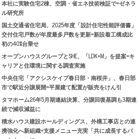
本社に実験住宅2棟、空調・省エネ技術検証で=ゼネラ
ル研究所
国土交通省住宅局、2025年度「設計住宅性能評価書」
交付住宅戸数が年度最多戸数を更新=新設着工構成比
初の40%台乗せ
オープンハウスグループとSHE、「LDK+M」を提案=キ
ャリアと住環境に関する調査実施
中央住宅「アクシスケイプ春日部・南桜井」、春日部
市で駅近分譲展開=平屋建て配置が販売をけん引
タマホーム26年5月期連結決算、分譲回復基調も3期連
続で減収減益に
積水ハウス建設ホールディングス、外構工事店との連
携強化へ新組織=支援メニュー充実「共に成長するパ