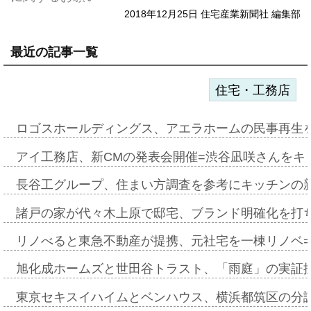
2018年12月25日 住宅産業新聞社 編集部
最近の記事一覧
住宅・工務店
ロゴスホールディングス、アエラホームの民事再生
アイ工務店、新CMの発表会開催=渋谷凪咲さんをキ
長谷工グループ、住まい方調査を参考にキッチンの
諸戸の家が代々木上原で邸宅、ブランド明確化を打
リノべると東急不動産が提携、元社宅を一棟リノベ
旭化成ホームズと世田谷トラスト、「雨庭」の実証
東京セキスイハイムとベンハウス、横浜都筑区の分