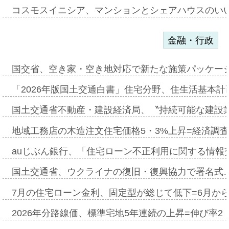
コスモスイニシア、マンションとシェアハウスのい
金融・行政
国交省、空き家・空き地対応で新たな施策パッケー
「2026年版国土交通白書」住宅分野、住生活基本計
国土交通省不動産・建設経済局、〝持続可能な建設
地域工務店の木造注文住宅価格5・3%上昇=経済調
auじぶん銀行、「住宅ローン不正利用に関する情報
国土交通省、ウクライナの復旧・復興協力で署名式
7月の住宅ローン金利、固定型が総じて低下=6月か
2026年分路線価、標準宅地5年連続の上昇=伸び率2・