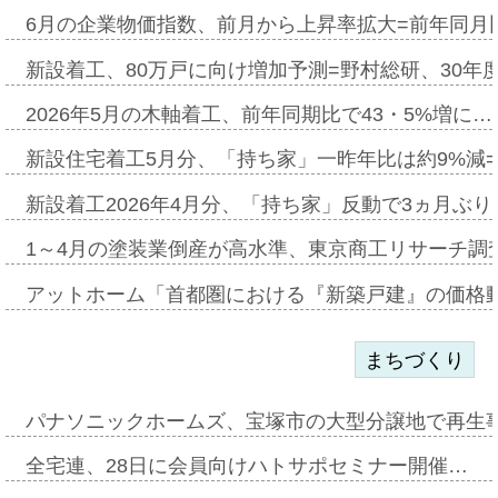
6月の企業物価指数、前月から上昇率拡大=前年同月比
新設着工、80万戸に向け増加予測=野村総研、30年
2026年5月の木軸着工、前年同期比で43・5%増に…
新設住宅着工5月分、「持ち家」一昨年比は約9%減=
新設着工2026年4月分、「持ち家」反動で3ヵ月ぶ
1～4月の塗装業倒産が高水準、東京商工リサーチ調
アットホーム「首都圏における『新築戸建』の価格
まちづくり
パナソニックホームズ、宝塚市の大型分譲地で再生
全宅連、28日に会員向けハトサポセミナー開催…