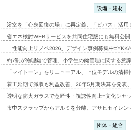
設備・建材
浴室を「心身回復の場」に再定義、「ビバス」活用し
省エネ検討WEBサービスを共同住宅版にも無料公開、
「性能向上リノベ2026」デザイン事例募集中=YKKA
約7割が物理鍵で管理、小学生の鍵管理に関する意識調査
「マイトーン」をリニューアル、上位モデルの清掃
着工延期で減収も利益改善、26年5月期決算を発表
透明な防火ガラスで意匠性・視認性向上=文化シヤ
市中スクラップからアルミを分離、アサヒセイレン
団体・組合