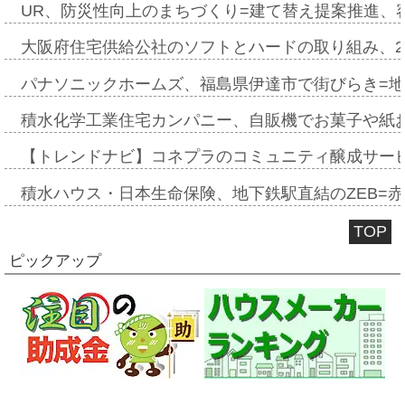
UR、防災性向上のまちづくり=建て替え提案推進、
大阪府住宅供給公社のソフトとハードの取り組み、2
パナソニックホームズ、福島県伊達市で街びらき=
積水化学工業住宅カンパニー、自販機でお菓子や紙
【トレンドナビ】コネプラのコミュニティ醸成サー
積水ハウス・日本生命保険、地下鉄駅直結のZEB=赤坂
TOP
ピックアップ