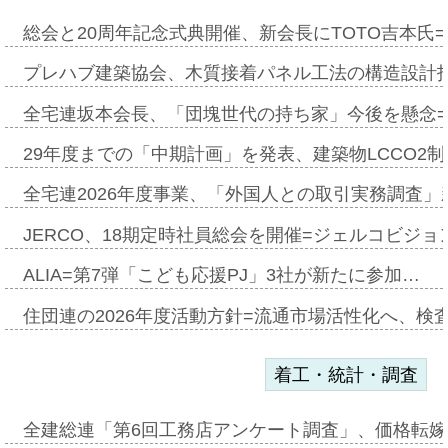
総会と20周年記念式典開催、新会長にTOTO吉本氏
プレハブ建築協会、木質接着パネル工法の構造設計
全宅連坂本会長、「団塊世代の持ち家」今後を懸念
29年度までの「中期計画」を発表、建築物LCCO2
全宅連2026年度事業、「外国人との取引実務調査」新
JERCO、18期定時社員総会を開催=ジェルコビジョン
ALIA=第7弾「こども応援PJ」3社が新たに参加…
住団連の2026年度活動方針=流通市場活性化へ、検
着工・統計・調査
全建総連「第6回工務店アンケート調査」、価格転嫁