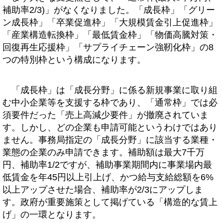
補助率2/3)」がなくなりました。「成長枠」「グリー
ン成長枠」「卒業促進枠」「大規模賃金引上促進枠」
「産業構造転換枠」「最低賃金枠」「物価高騰対策・
回復再生応援枠」「サプライチェーン強靭化枠」の8
つの特別枠という構成になります。
「成長枠」は「成長分野」に係る新規事業に取り組
む中小企業等を支援する枠であり、「通常枠」では必
須要件だった「売上高減少要件」が撤廃されていま
す。しかし、どの企業も申請可能というわけではあり
ません。事務局指定の「成長分野」に該当する業種・
業態の企業のみ申請できます。補助額は最大7千万
円、補助率1/2ですが、補助事業期間内に事業場内最
低賃金を年45円以上引上げ、かつ給与支給総額を6%
以上アップさせた場合、補助率が2/3にアップしま
す。政府が重要施策として掲げている「構造的な賃上
げ」の一環となります。