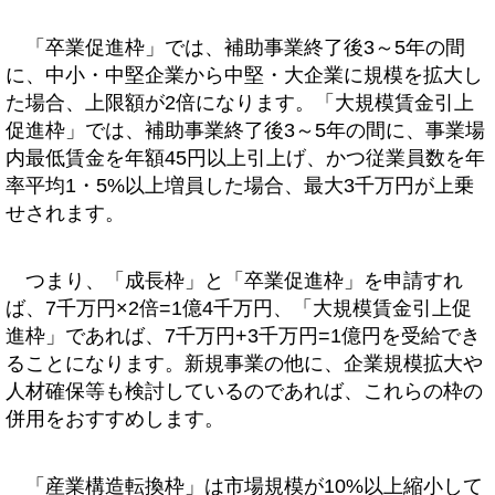
「卒業促進枠」では、補助事業終了後3～5年の間
に、中小・中堅企業から中堅・大企業に規模を拡大し
た場合、上限額が2倍になります。「大規模賃金引上
促進枠」では、補助事業終了後3～5年の間に、事業場
内最低賃金を年額45円以上引上げ、かつ従業員数を年
率平均1・5%以上増員した場合、最大3千万円が上乗
せされます。
つまり、「成長枠」と「卒業促進枠」を申請すれ
ば、7千万円×2倍=1億4千万円、「大規模賃金引上促
進枠」であれば、7千万円+3千万円=1億円を受給でき
ることになります。新規事業の他に、企業規模拡大や
人材確保等も検討しているのであれば、これらの枠の
併用をおすすめします。
「産業構造転換枠」は市場規模が10%以上縮小して